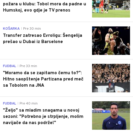
požara u klubu: Tobol mora da padne u
Humskoj, evo gdje je TV prenos
0
KOŠARKA
Pre 30 min
|
Transfer zatresao Evroligu: Šengelija
prešao u Dubai iz Barselone
0
FUDBAL
Pre 33 min
|
"Moramo da se zapitamo čemu to?":
Hitno saopštenje Partizana pred meč
sa Tobolom na JNA
0
FUDBAL
Pre 40 min
|
"Željo" sa mladim snagama u novoj
sezoni: "Potrebno je strpljenje, molim
navijače da nas podrže!"