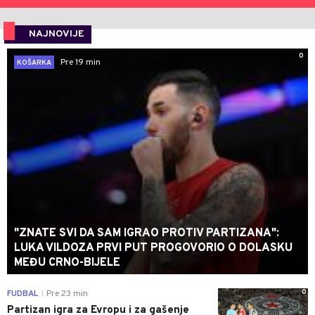
NAJNOVIJE
0
Pre 19 min
KOŠARKA
"ZNATE SVI DA SAM IGRAO PROTIV PARTIZANA":
LUKA VILDOZA PRVI PUT PROGOVORIO O DOLASKU
MEĐU CRNO-BIJELE
0
FUDBAL
Pre 23 min
|
Partizan igra za Evropu i za gašenje