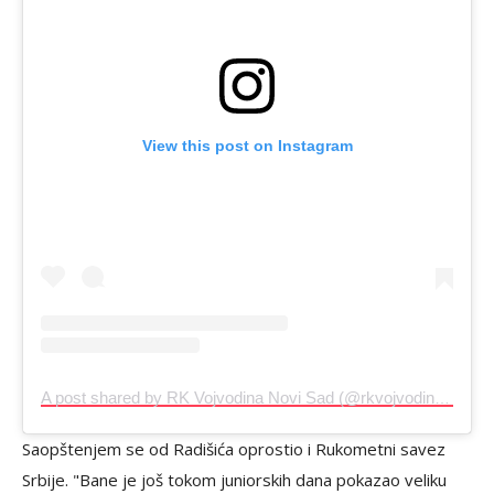
View this post on Instagram
A post shared by RK Vojvodina Novi Sad (@rkvojvodina_novisad)
Saopštenjem se od Radišića oprostio i Rukometni savez
Srbije. "Bane je još tokom juniorskih dana pokazao veliku