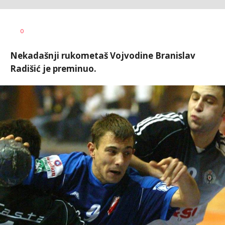
Nebojša
AUTOR
0
Šatara
Nekadašnji rukometaš Vojvodine Branislav
Radišić je preminuo.