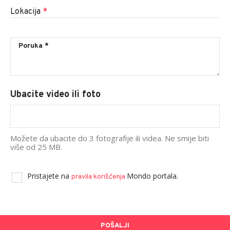
Lokacija
*
Ubacite video ili foto
Možete da ubacite do 3 fotografije ili videa. Ne smije biti
više od 25 MB.
Pristajete na
Mondo portala.
pravila korišćenja
POŠALJI