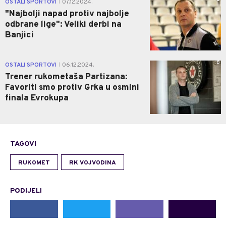
OSTALI SPORTOVI
07.12.2024.
|
"Najbolji napad protiv najbolje
odbrane lige": Veliki derbi na
Banjici
0
OSTALI SPORTOVI
06.12.2024.
|
Trener rukometaša Partizana:
Favoriti smo protiv Grka u osmini
finala Evrokupa
TAGOVI
RUKOMET
RK VOJVODINA
PODIJELI