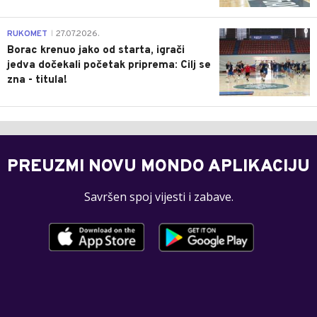
0
RUKOMET
27.07.2026.
|
Borac krenuo jako od starta, igrači
jedva dočekali početak priprema: Cilj se
zna - titula!
PREUZMI NOVU MONDO APLIKACIJU
Savršen spoj vijesti i zabave.