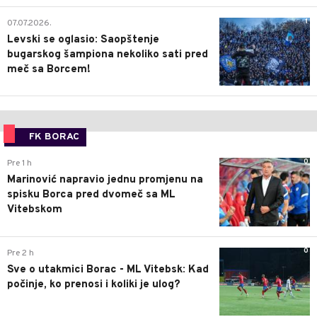
1
07.07.2026.
Levski se oglasio: Saopštenje
bugarskog šampiona nekoliko sati pred
meč sa Borcem!
FK BORAC
0
Pre 1 h
Marinović napravio jednu promjenu na
spisku Borca pred dvomeč sa ML
Vitebskom
0
Pre 2 h
Sve o utakmici Borac - ML Vitebsk: Kad
počinje, ko prenosi i koliki je ulog?