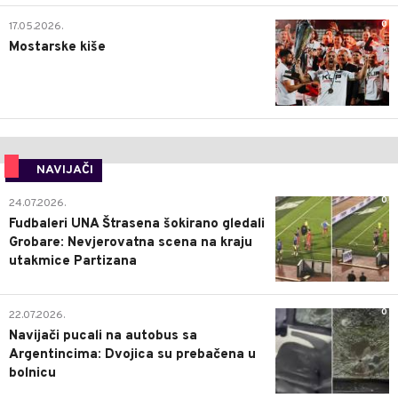
0
17.05.2026.
Mostarske kiše
NAVIJAČI
0
24.07.2026.
Fudbaleri UNA Štrasena šokirano gledali
Grobare: Nevjerovatna scena na kraju
utakmice Partizana
0
22.07.2026.
Navijači pucali na autobus sa
Argentincima: Dvojica su prebačena u
bolnicu