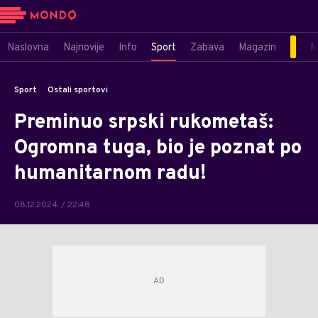
Naslovna
Najnovije
Info
Sport
Zabava
Magazin
M
Sport
Ostali sportovi
Preminuo srpski rukometaš:
Ogromna tuga, bio je poznat po
humanitarnom radu!
08.12.2024. / 22:48