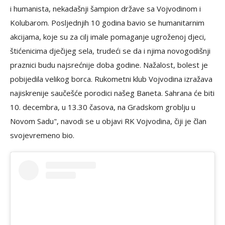
i humanista, nekadašnji šampion države sa Vojvodinom i
Kolubarom. Posljednjih 10 godina bavio se humanitarnim
akcijama, koje su za cilj imale pomaganje ugroženoj djeci,
štićenicima dječijeg sela, trudeći se da i njima novogodišnji
praznici budu najsrećnije doba godine. Nažalost, bolest je
pobijedila velikog borca. Rukometni klub Vojvodina izražava
najiskrenije saučešće porodici našeg Baneta. Sahrana će biti
10. decembra, u 13.30 časova, na Gradskom groblju u
Novom Sadu", navodi se u objavi RK Vojvodina, čiji je član
svojevremeno bio.