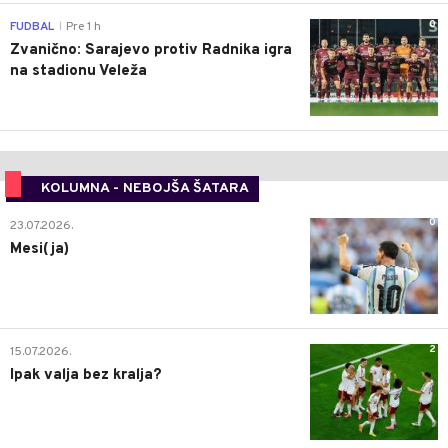
0
FUDBAL
Pre 1 h
|
Zvanično: Sarajevo protiv Radnika igra
na stadionu Veleža
KOLUMNA - NEBOJŠA ŠATARA
0
23.07.2026.
Mesi(ja)
2
15.07.2026.
Ipak valja bez kralja?