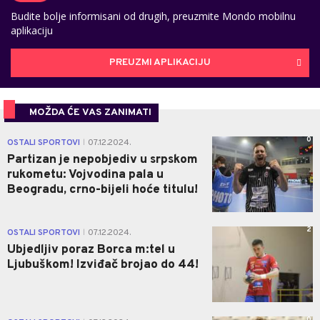
Budite bolje informisani od drugih, preuzmite Mondo mobilnu
aplikaciju
PREUZMI APLIKACIJU
MOŽDA ĆE VAS ZANIMATI
0
OSTALI SPORTOVI
07.12.2024.
|
Partizan je nepobjediv u srpskom
rukometu: Vojvodina pala u
Beogradu, crno-bijeli hoće titulu!
2
OSTALI SPORTOVI
07.12.2024.
|
Ubjedljiv poraz Borca m:tel u
Ljubuškom! Izviđač brojao do 44!
0