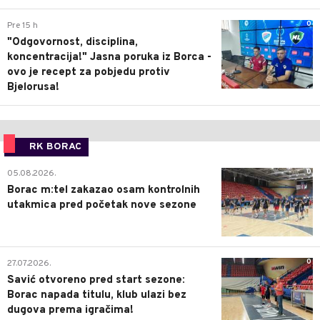
0
Pre 15 h
"Odgovornost, disciplina,
koncentracija!" Jasna poruka iz Borca -
ovo je recept za pobjedu protiv
Bjelorusa!
RK BORAC
0
05.08.2026.
Borac m:tel zakazao osam kontrolnih
utakmica pred početak nove sezone
0
27.07.2026.
Savić otvoreno pred start sezone:
Borac napada titulu, klub ulazi bez
dugova prema igračima!