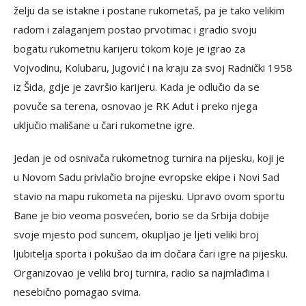
želju da se istakne i postane rukometaš, pa je tako velikim
radom i zalaganjem postao prvotimac i gradio svoju
bogatu rukometnu karijeru tokom koje je igrao za
Vojvodinu, Kolubaru, Jugović i na kraju za svoj Radnički 1958
iz Šida, gdje je završio karijeru. Kada je odlučio da se
povuče sa terena, osnovao je RK Adut i preko njega
uključio mališane u čari rukometne igre.
Jedan je od osnivača rukometnog turnira na pijesku, koji je
u Novom Sadu privlačio brojne evropske ekipe i Novi Sad
stavio na mapu rukometa na pijesku. Upravo ovom sportu
Bane je bio veoma posvećen, borio se da Srbija dobije
svoje mjesto pod suncem, okupljao je ljeti veliki broj
ljubitelja sporta i pokušao da im dočara čari igre na pijesku.
Organizovao je veliki broj turnira, radio sa najmlađima i
nesebično pomagao svima.