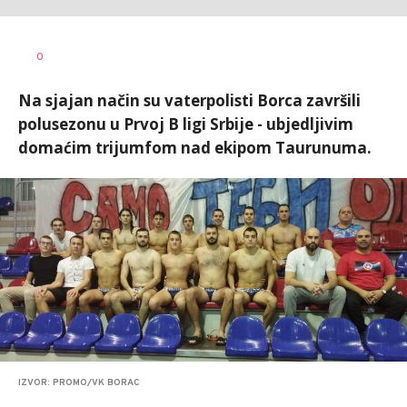
Nebojša
AUTOR
0
Šatara
Na sjajan način su vaterpolisti Borca završili
polusezonu u Prvoj B ligi Srbije - ubjedljivim
domaćim trijumfom nad ekipom Taurunuma.
IZVOR: PROMO/VK BORAC