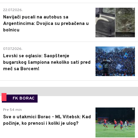
0
22.07.2026.
Navijači pucali na autobus sa
Argentincima: Dvojica su prebačena u
bolnicu
1
07.07.2026.
Levski se oglasio: Saopštenje
bugarskog šampiona nekoliko sati pred
meč sa Borcem!
FK BORAC
0
Pre 54 min
Sve o utakmici Borac - ML Vitebsk: Kad
počinje, ko prenosi i koliki je ulog?