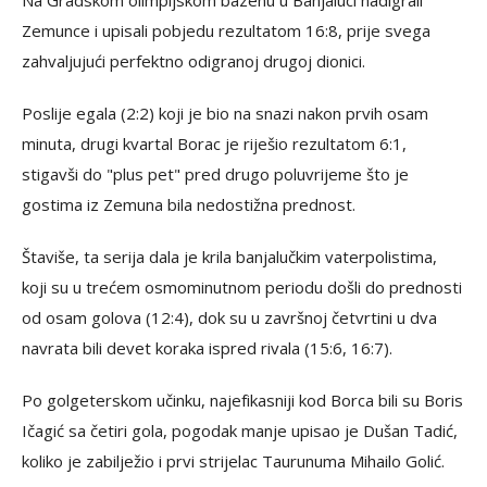
Zemunce i upisali pobjedu rezultatom 16:8, prije svega
zahvaljujući perfektno odigranoj drugoj dionici.
Poslije egala (2:2) koji je bio na snazi nakon prvih osam
minuta, drugi kvartal Borac je riješio rezultatom 6:1,
stigavši do "plus pet" pred drugo poluvrijeme što je
gostima iz Zemuna bila nedostižna prednost.
Štaviše, ta serija dala je krila banjalučkim vaterpolistima,
koji su u trećem osmominutnom periodu došli do prednosti
od osam golova (12:4), dok su u završnoj četvrtini u dva
navrata bili devet koraka ispred rivala (15:6, 16:7).
Po golgeterskom učinku, najefikasniji kod Borca bili su Boris
Ičagić sa četiri gola, pogodak manje upisao je Dušan Tadić,
koliko je zabilježio i prvi strijelac Taurunuma Mihailo Golić.