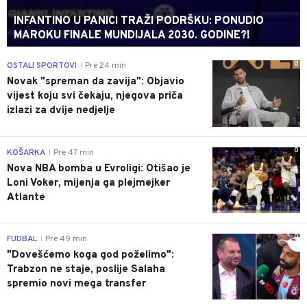
INFANTINO U PANICI TRAŽI PODRŠKU: PONUDIO
MAROKU FINALE MUNDIJALA 2030. GODINE?!
0
OSTALI SPORTOVI
Pre 24 min
|
Novak "spreman da zavija": Objavio
vijest koju svi čekaju, njegova priča
izlazi za dvije nedjelje
0
KOŠARKA
Pre 47 min
|
Nova NBA bomba u Evroligi: Otišao je
Loni Voker, mijenja ga plejmejker
Atlante
0
FUDBAL
Pre 49 min
|
"Dovešćemo koga god poželimo":
Trabzon ne staje, poslije Salaha
spremio novi mega transfer