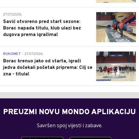
0
27.07.2026.
Savić otvoreno pred start sezone:
Borac napada titulu, klub ulazi bez
dugova prema igračima!
0
RUKOMET
27.07.2026.
|
Borac krenuo jako od starta, igrači
jedva dočekali početak priprema: Cilj se
zna - titula!
PREUZMI NOVU MONDO APLIKACIJU
Savršen spoj vijesti i zabave.