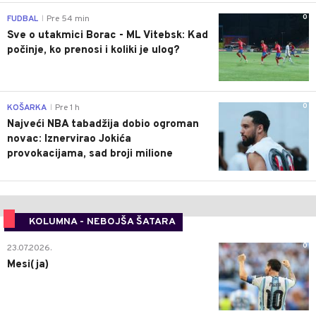
0
FUDBAL
Pre 54 min
|
Sve o utakmici Borac - ML Vitebsk: Kad
počinje, ko prenosi i koliki je ulog?
0
KOŠARKA
Pre 1 h
|
Najveći NBA tabadžija dobio ogroman
novac: Iznervirao Jokića
provokacijama, sad broji milione
KOLUMNA - NEBOJŠA ŠATARA
0
23.07.2026.
Mesi(ja)