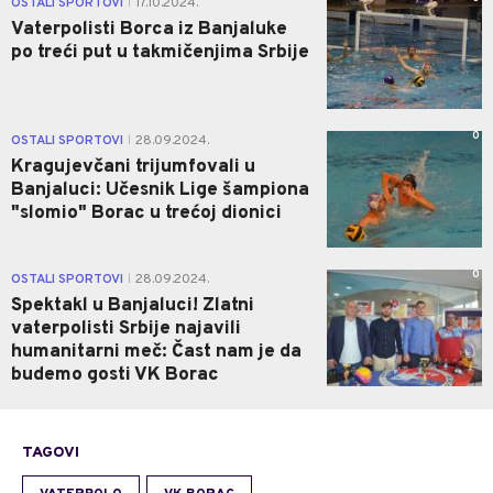
OSTALI SPORTOVI
17.10.2024.
|
Vaterpolisti Borca iz Banjaluke
po treći put u takmičenjima Srbije
0
OSTALI SPORTOVI
28.09.2024.
|
Kragujevčani trijumfovali u
Banjaluci: Učesnik Lige šampiona
"slomio" Borac u trećoj dionici
0
OSTALI SPORTOVI
28.09.2024.
|
Spektakl u Banjaluci! Zlatni
vaterpolisti Srbije najavili
humanitarni meč: Čast nam je da
budemo gosti VK Borac
TAGOVI