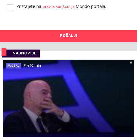
Pristajete na
Mondo portala.
pravila korišćenja
POŠALJI
NAJNOVIJE
0
Pre 10 min
FUDBAL