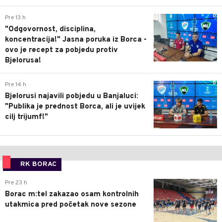
0
Pre 13 h
"Odgovornost, disciplina,
koncentracija!" Jasna poruka iz Borca -
ovo je recept za pobjedu protiv
Bjelorusa!
0
Pre 14 h
Bjelorusi najavili pobjedu u Banjaluci:
"Publika je prednost Borca, ali je uvijek
cilj trijumf!"
RK BORAC
0
Pre 23 h
Borac m:tel zakazao osam kontrolnih
utakmica pred početak nove sezone