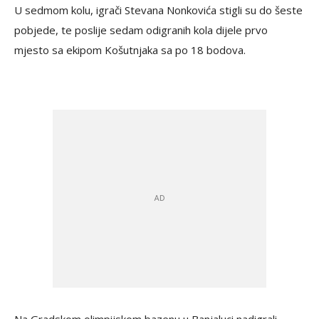
U sedmom kolu, igrači Stevana Nonkovića stigli su do šeste
pobjede, te poslije sedam odigranih kola dijele prvo
mjesto sa ekipom Košutnjaka sa po 18 bodova.
Na Gradskom olimpijskom bazenu u Banjaluci nadigrali