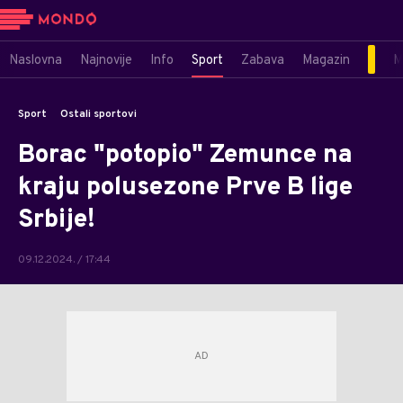
Naslovna
Najnovije
Info
Sport
Zabava
Magazin
M
Sport
Ostali sportovi
Borac "potopio" Zemunce na
kraju polusezone Prve B lige
Srbije!
09.12.2024. / 17:44