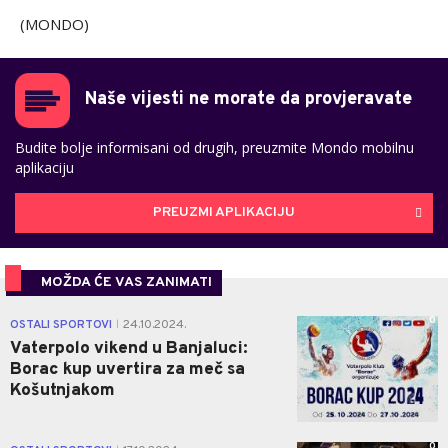
(MONDO)
Naše vijesti ne morate da provjeravate
Budite bolje informisani od drugih, preuzmite Mondo mobilnu
aplikaciju
PREUZMI APLIKACIJU
MOŽDA ĆE VAS ZANIMATI
0
OSTALI SPORTOVI
24.10.2024.
|
Vaterpolo vikend u Banjaluci:
Borac kup uvertira za meč sa
Košutnjakom
0