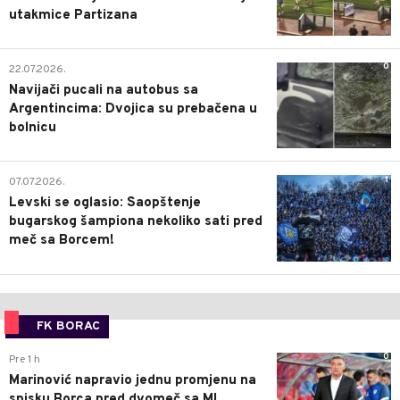
utakmice Partizana
0
22.07.2026.
Navijači pucali na autobus sa
Argentincima: Dvojica su prebačena u
bolnicu
1
07.07.2026.
Levski se oglasio: Saopštenje
bugarskog šampiona nekoliko sati pred
meč sa Borcem!
FK BORAC
0
Pre 1 h
Marinović napravio jednu promjenu na
spisku Borca pred dvomeč sa ML