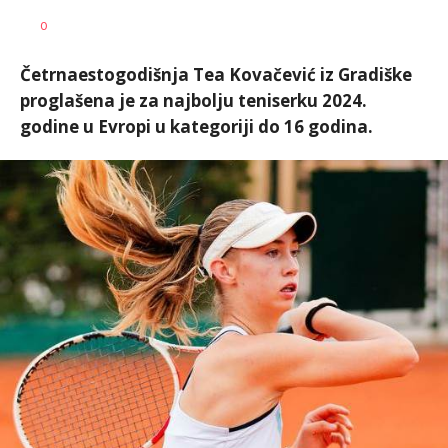
Nebojša
AUTOR
0
Šatara
Četrnaestogodišnja Tea Kovačević iz Gradiške
proglašena je za najbolju teniserku 2024.
godine u Evropi u kategoriji do 16 godina.