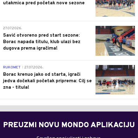
utakmica pred početak nove sezone
0
27.07.2026.
Savić otvoreno pred start sezone:
Borac napada titulu, klub ulazi bez
dugova prema igračima!
0
RUKOMET
27.07.2026.
|
Borac krenuo jako od starta, igrači
jedva dočekali početak priprema: Cilj se
zna - titula!
PREUZMI NOVU MONDO APLIKACIJU