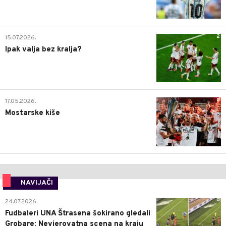
2
15.07.2026.
Ipak valja bez kralja?
0
17.05.2026.
Mostarske kiše
NAVIJAČI
0
24.07.2026.
Fudbaleri UNA Štrasena šokirano gledali
Grobare: Nevjerovatna scena na kraju