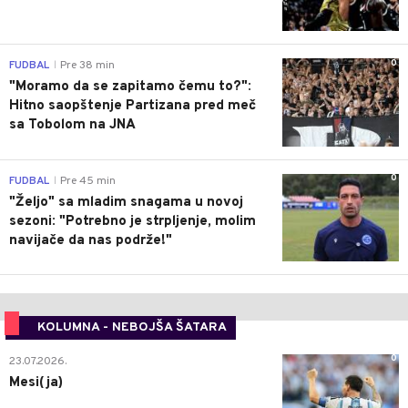
0
FUDBAL
Pre 38 min
|
"Moramo da se zapitamo čemu to?":
Hitno saopštenje Partizana pred meč
sa Tobolom na JNA
0
FUDBAL
Pre 45 min
|
"Željo" sa mladim snagama u novoj
sezoni: "Potrebno je strpljenje, molim
navijače da nas podrže!"
KOLUMNA - NEBOJŠA ŠATARA
0
23.07.2026.
Mesi(ja)