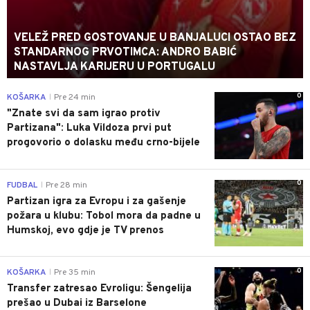
VELEŽ PRED GOSTOVANJE U BANJALUCI OSTAO BEZ
STANDARNOG PRVOTIMCA: ANDRO BABIĆ
NASTAVLJA KARIJERU U PORTUGALU
0
KOŠARKA
Pre 24 min
|
"Znate svi da sam igrao protiv
Partizana": Luka Vildoza prvi put
progovorio o dolasku među crno-bijele
0
FUDBAL
Pre 28 min
|
Partizan igra za Evropu i za gašenje
požara u klubu: Tobol mora da padne u
Humskoj, evo gdje je TV prenos
0
KOŠARKA
Pre 35 min
|
Transfer zatresao Evroligu: Šengelija
prešao u Dubai iz Barselone