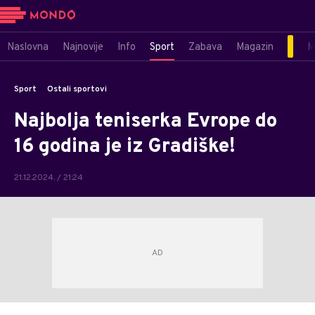
Naslovna
Najnovije
Info
Sport
Zabava
Magazin
M
Sport
Ostali sportovi
Najbolja teniserka Evrope do
16 godina je iz Gradiške!
21.12.2024. / 21:24