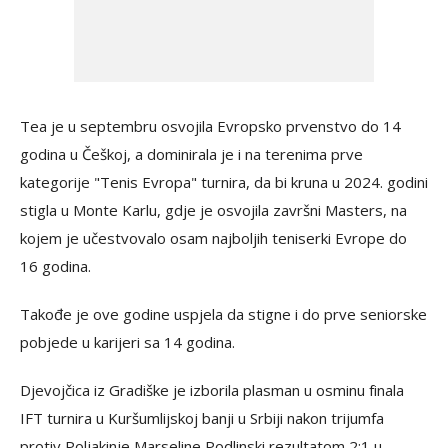
Tea je u septembru osvojila Evropsko prvenstvo do 14
godina u Češkoj, a dominirala je i na terenima prve
kategorije "Tenis Evropa" turnira, da bi kruna u 2024. godini
stigla u Monte Karlu, gdje je osvojila završni Masters, na
kojem je učestvovalo osam najboljih teniserki Evrope do
16 godina.
Takođe je ove godine uspjela da stigne i do prve seniorske
pobjede u karijeri sa 14 godina.
Djevojčica iz Gradiške je izborila plasman u osminu finala
IFT turnira u Kuršumlijskoj banji u Srbiji nakon trijumfa
protiv Poljakinje Marseline Podlinski rezultatom 2:1 u