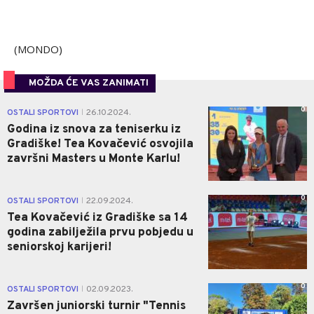
(MONDO)
MOŽDA ĆE VAS ZANIMATI
0
OSTALI SPORTOVI
26.10.2024.
|
Godina iz snova za teniserku iz
Gradiške! Tea Kovačević osvojila
završni Masters u Monte Karlu!
0
OSTALI SPORTOVI
22.09.2024.
|
Tea Kovačević iz Gradiške sa 14
godina zabilježila prvu pobjedu u
seniorskoj karijeri!
0
OSTALI SPORTOVI
02.09.2023.
|
Završen juniorski turnir "Tennis