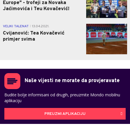
Europe" - trofeji za Novaka
Jaćimovića i Teu Kovačević!
0
VELIKI TALENAT
13.04.2021.
|
Cvijanović: Tea Kovačević
primjer svima
Naše vijesti ne morate da provjeravate
Budite bolje informisani od drugih, preuzmite Mondo mobilnu
aplikaciju
PREUZMI APLIKACIJU