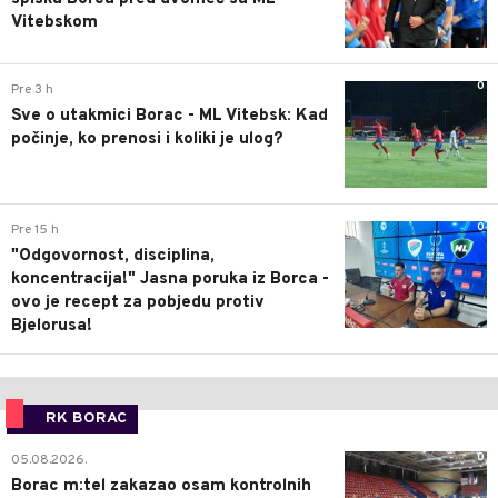
Vitebskom
0
Pre 3 h
Sve o utakmici Borac - ML Vitebsk: Kad
počinje, ko prenosi i koliki je ulog?
0
Pre 15 h
"Odgovornost, disciplina,
koncentracija!" Jasna poruka iz Borca -
ovo je recept za pobjedu protiv
Bjelorusa!
RK BORAC
0
05.08.2026.
Borac m:tel zakazao osam kontrolnih