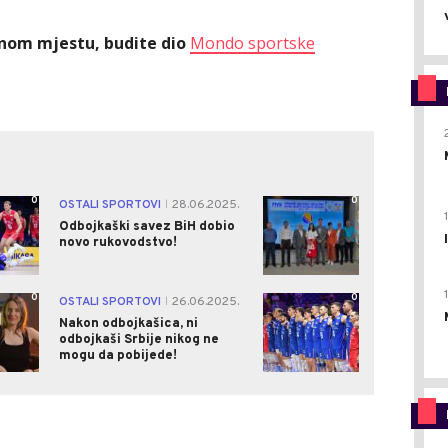
ednom mjestu, budite dio
Mondo sportske
0
0
OSTALI SPORTOVI
28.06.2025.
|
Odbojkaški savez BiH dobio
novo rukovodstvo!
0
0
OSTALI SPORTOVI
26.06.2025.
|
Nakon odbojkašica, ni
odbojkaši Srbije nikog ne
mogu da pobijede!