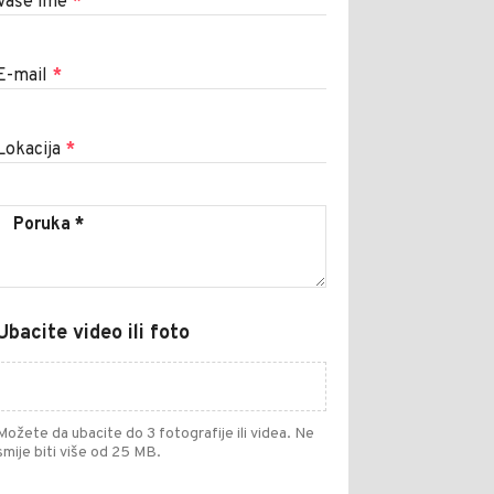
Vaše ime
*
E-mail
*
Lokacija
*
Ubacite video ili foto
Možete da ubacite do 3 fotografije ili videa. Ne
smije biti više od 25 MB.