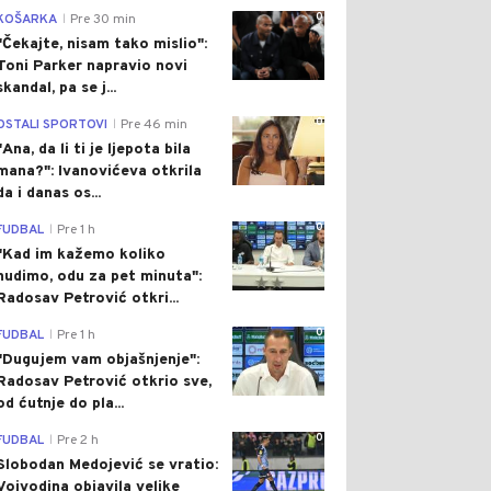
0
KOŠARKA
Pre 30 min
|
"Čekajte, nisam tako mislio":
Toni Parker napravio novi
skandal, pa se j...
0
OSTALI SPORTOVI
Pre 46 min
|
"Ana, da li ti je ljepota bila
mana?": Ivanovićeva otkrila
da i danas os...
0
FUDBAL
Pre 1 h
|
"Kad im kažemo koliko
nudimo, odu za pet minuta":
Radosav Petrović otkri...
0
FUDBAL
Pre 1 h
|
"Dugujem vam objašnjenje":
Radosav Petrović otkrio sve,
od ćutnje do pla...
0
FUDBAL
Pre 2 h
|
Slobodan Medojević se vratio:
Vojvodina objavila velike