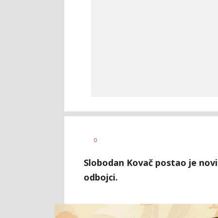
Dragan
AUTOR
0
Šutvić
Slobodan Kovač postao je novi
odbojci.