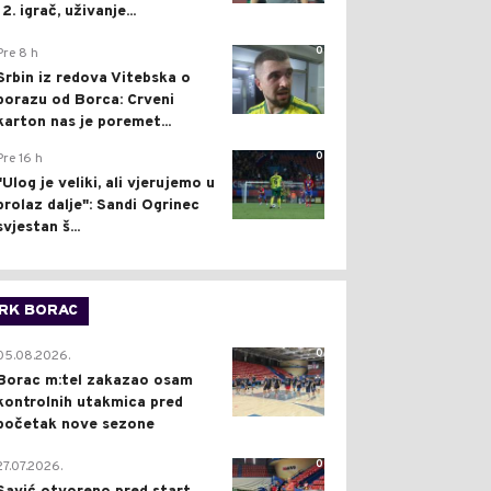
12. igrač, uživanje...
0
Pre 8 h
Srbin iz redova Vitebska o
porazu od Borca: Crveni
karton nas je poremet...
0
Pre 16 h
"Ulog je veliki, ali vjerujemo u
prolaz dalje": Sandi Ogrinec
svjestan š...
RK BORAC
0
05.08.2026.
Borac m:tel zakazao osam
kontrolnih utakmica pred
početak nove sezone
0
27.07.2026.