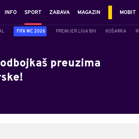
INFO
SPORT
ZABAVA
MAGAZIN
MOBIT
AL
FIFA WC 2026
PREMIJER LIGA BIH
KOŠARKA
R
 odbojkaš preuzima
rske!