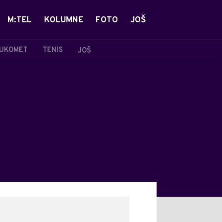
M:TEL
KOLUMNE
FOTO
JOŠ
UKOMET
TENIS
JOŠ