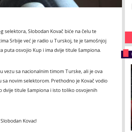
g selektora, Slobodan Kovač biće na čelu te
tima Srbije već je radio u Turskoj, te je tamošnjoj
va puta osvojio Kup i ima dvije titule šampiona.
 vezu sa nacionalnim timom Turske, ali je ova
ju sa novim selektorom. Prethodno je Kovač vodio
 dvije titule šampiona i isto toliko osvojenih
ü Slobodan Kovac!