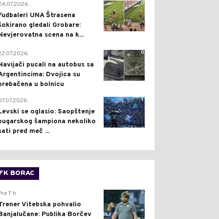
0
24.07.2026.
Fudbaleri UNA Štrasena
šokirano gledali Grobare:
Nevjerovatna scena na k...
0
22.07.2026.
Navijači pucali na autobus sa
Argentincima: Dvojica su
prebačena u bolnicu
1
07.07.2026.
Levski se oglasio: Saopštenje
bugarskog šampiona nekoliko
sati pred meč ...
FK BORAC
0
Pre 7 h
Trener Vitebska pohvalio
Banjalučane: Publika Borčev