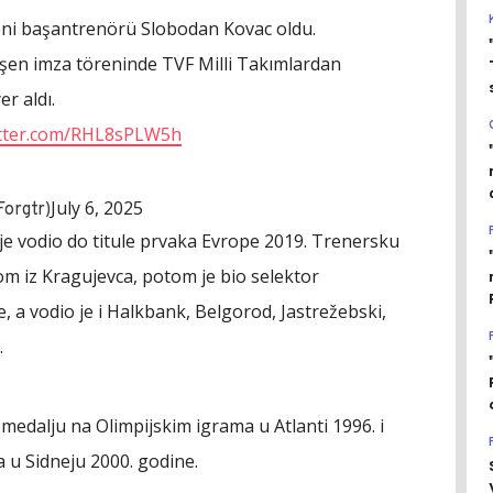
yeni başantrenörü Slobodan Kovac oldu.
eşen imza töreninde TVF Milli Takımlardan
r aldı.
itter.com/RHL8sPLW5h
July 6, 2025
orgtr)
je vodio do titule prvaka Evrope 2019. Trenersku
m iz Kragujevca, potom je bio selektor
je, a vodio je i Halkbank, Belgorod, Jastrežebski,
.
edalju na Olimpijskim igrama u Atlanti 1996. i
 u Sidneju 2000. godine.