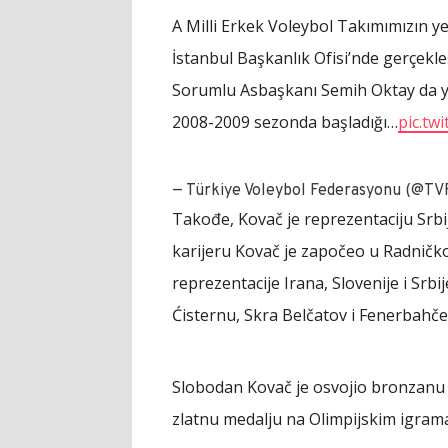
A Milli Erkek Voleybol Takımımızın 
İstanbul Başkanlık Ofisi’nde gerçekl
Sorumlu Asbaşkanı Semih Oktay da ye
2008-2009 sezonda başladığı…
pic.tw
— Türkiye Voleybol Federasyonu (@TVF
Takođe, Kovač je reprezentaciju Srbi
karijeru Kovač je započeo u Radničko
reprezentacije Irana, Slovenije i Srbi
Ćisternu, Skra Belčatov i Fenerbahče
Slobodan Kovač je osvojio bronzanu m
zlatnu medalju na Olimpijskim igrama