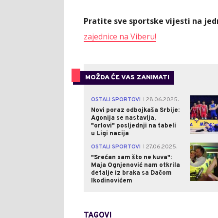
Pratite sve sportske vijesti na j
zajednice na Viberu!
MOŽDA ĆE VAS ZANIMATI
OSTALI SPORTOVI
28.06.2025.
|
Novi poraz odbojkaša Srbije:
Agonija se nastavlja,
"orlovi" posljednji na tabeli
u Ligi nacija
OSTALI SPORTOVI
27.06.2025.
|
"Srećan sam što ne kuva":
Maja Ognjenović nam otkrila
detalje iz braka sa Dačom
Ikodinovićem
TAGOVI