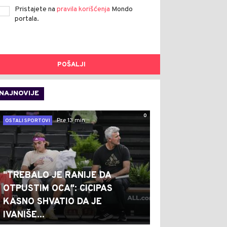
Pristajete na
pravila korišćenja
Mondo
portala.
POŠALJI
NAJNOVIJE
0
Pre 13 min
OSTALI SPORTOVI
"TREBALO JE RANIJE DA
OTPUSTIM OCA": CICIPAS
KASNO SHVATIO DA JE
IVANIŠE...