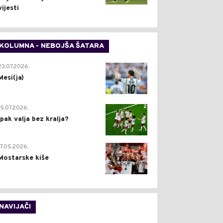
vijesti
KOLUMNA - NEBOJŠA ŠATARA
0
23.07.2026.
Mesi(ja)
2
15.07.2026.
Ipak valja bez kralja?
0
17.05.2026.
Mostarske kiše
NAVIJAČI