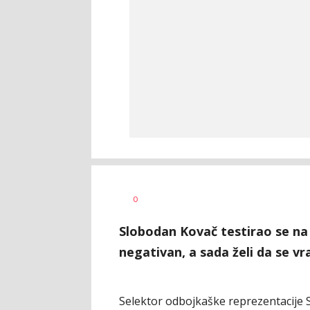
Mirjana
Večernje
AUTORI
0
Šegan
novosti
Slobodan Kovač testirao se na k
negativan, a sada želi da se vra
Selektor odbojkaške reprezentacije S