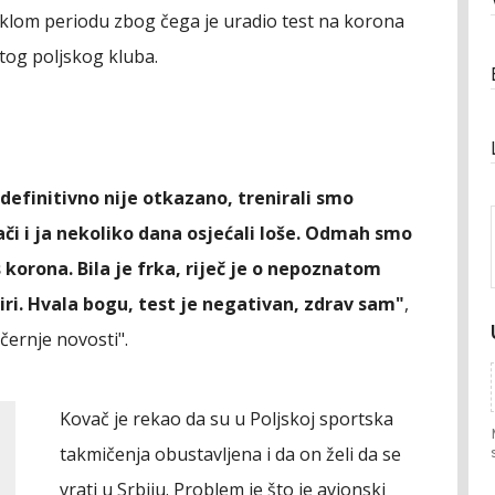
eklom periodu zbog čega je uradio test na korona
 tog poljskog kluba.
definitivno nije otkazano, trenirali smo
či i ja nekoliko dana osjećali loše. Odmah smo
s korona. Bila je frka, riječ je o nepoznatom
širi. Hvala bogu, test je negativan, zdrav sam"
,
černje novosti".
Kovač je rekao da su u Poljskoj sportska
takmičenja obustavljena i da on želi da se
vrati u Srbiju. Problem je što je avionski