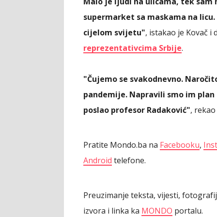
Malo je ljudi na ulicama, tek sam 
supermarket sa maskama na licu. Za
cijelom svijetu"
, istakao je Kovač 
reprezentativcima Srbije
.
"Čujemo se svakodnevno. Naročito s
pandemije. Napravili smo im plan 
poslao profesor Radaković"
, rekao
Pratite Mondo.ba na
Facebooku
,
Ins
Android
telefone.
Preuzimanje teksta, vijesti, fotograf
izvora i linka ka
MONDO
portalu.