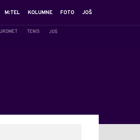
M:TEL
KOLUMNE
FOTO
JOŠ
UKOMET
TENIS
JOŠ