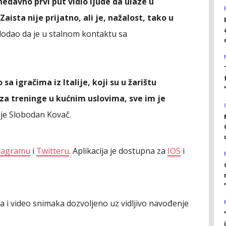
nedavno prvi put vidio ljude da ulaze u
ista nije prijatno, ali je, nažalost, tako u
i dodao da je u stalnom kontaktu sa
a igračima iz Italije, koji su u žarištu
za treninge u kućnim uslovima, sve im je
 je Slobodan Kovač.
tagramu
i
Twitteru
. Aplikacija je dostupna za
IOS
i
ija i video snimaka dozvoljeno uz vidljivo navođenje