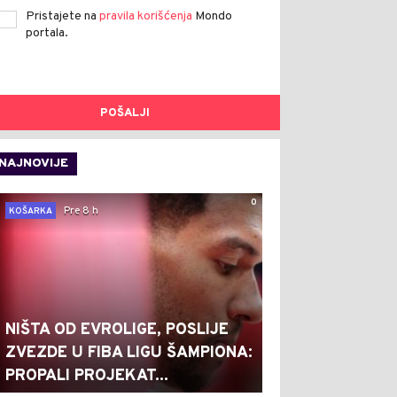
Pristajete na
pravila korišćenja
Mondo
portala.
POŠALJI
NAJNOVIJE
0
Pre 8 h
KOŠARKA
NIŠTA OD EVROLIGE, POSLIJE
ZVEZDE U FIBA LIGU ŠAMPIONA:
PROPALI PROJEKAT...