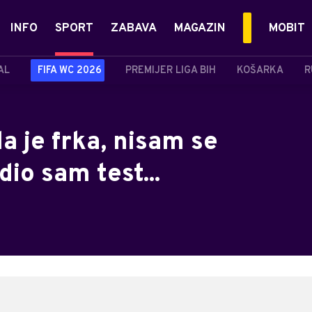
INFO
SPORT
ZABAVA
MAGAZIN
MOBIT
AL
FIFA WC 2026
PREMIJER LIGA BIH
KOŠARKA
R
la je frka, nisam se
io sam test...