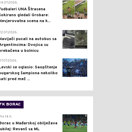
0
24.07.2026.
Fudbaleri UNA Štrasena
šokirano gledali Grobare:
Nevjerovatna scena na k...
0
22.07.2026.
Navijači pucali na autobus sa
Argentincima: Dvojica su
prebačena u bolnicu
1
07.07.2026.
Levski se oglasio: Saopštenje
bugarskog šampiona nekoliko
sati pred meč ...
FK BORAC
0
Pre 14 h
Borac u Mađarskoj obilježava
jubilej: Revanš sa ML