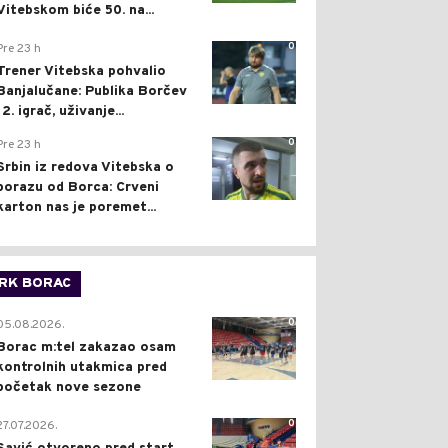
Vitebskom biće 50. na...
0
Pre 23 h
Trener Vitebska pohvalio
Banjalučane: Publika Borčev
12. igrač, uživanje...
0
Pre 23 h
Srbin iz redova Vitebska o
porazu od Borca: Crveni
karton nas je poremet...
RK BORAC
0
05.08.2026.
Borac m:tel zakazao osam
kontrolnih utakmica pred
početak nove sezone
0
27.07.2026.