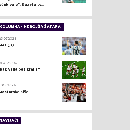
očekivalo": Gazeta tv...
KOLUMNA - NEBOJŠA ŠATARA
0
23.07.2026.
Mesi(ja)
2
15.07.2026.
Ipak valja bez kralja?
0
17.05.2026.
Mostarske kiše
NAVIJAČI