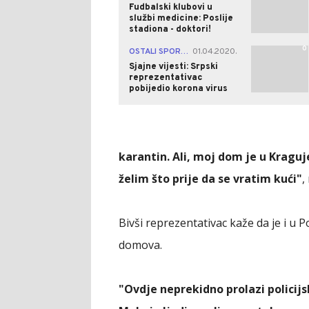
Fudbalski klubovi u
službi medicine: Poslije
stadiona - doktori!
0
OSTALI SPORTOVI
01.04.2020.
|
Sjajne vijesti: Srpski
reprezentativac
pobijedio korona virus
karantin. Ali, moj dom je u Kragu
želim što prije da se vratim kući"
,
Bivši reprezentativac kaže da je i u Po
domova.
"Ovdje neprekidno prolazi policij