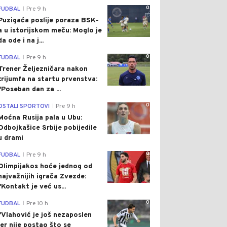
0
FUDBAL
Pre 9 h
|
Puzigaća poslije poraza BSK-
a u istorijskom meču: Moglo je
da ode i na j...
0
FUDBAL
Pre 9 h
|
Trener Željezničara nakon
trijumfa na startu prvenstva:
"Poseban dan za ...
0
OSTALI SPORTOVI
Pre 9 h
|
Moćna Rusija pala u Ubu:
Odbojkašice Srbije pobijedile
u drami
0
FUDBAL
Pre 9 h
|
Olimpijakos hoće jednog od
najvažnijih igrača Zvezde:
"Kontakt je već us...
0
FUDBAL
Pre 10 h
|
"Vlahović je još nezaposlen
jer nije postao što se