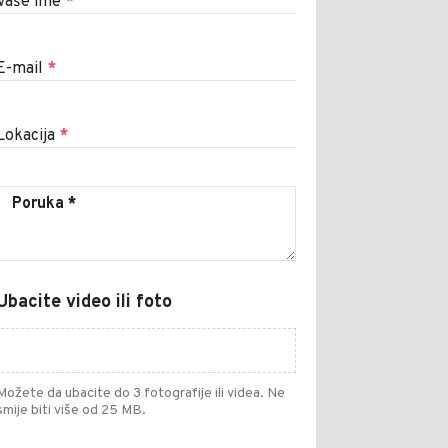
Vaše ime
*
E-mail
*
Lokacija
*
Ubacite video ili foto
Možete da ubacite do 3 fotografije ili videa. Ne
smije biti više od 25 MB.