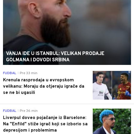
VANJA IDE U ISTANBUL: VELIKAN PRODAJE
GOLMANA I DOVODI SRBINA
0
FUDBAL
Pre 33 min
|
Krenula rasprodaja u evropskom
velikanu: Moraju da otjeraju igrače da
se ne bi ugasili
0
FUDBAL
Pre 36 min
|
Liverpul doveo pojačanje iz Barselone:
Na "Enfild" stiže igrač koji se izborio sa
depresijom i problemima