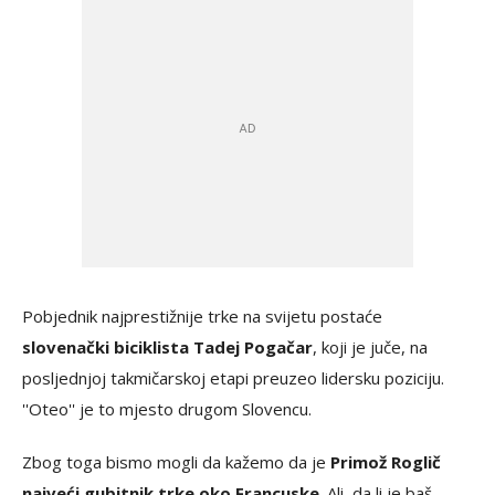
Pobjednik najprestižnije trke na svijetu postaće
slovenački biciklista Tadej Pogačar
, koji je juče, na
posljednjoj takmičarskoj etapi preuzeo lidersku poziciju.
''Oteo'' je to mjesto drugom Slovencu.
Zbog toga bismo mogli da kažemo da je
Primož Roglič
najveći gubitnik trke oko Francuske
. Ali, da li je baš