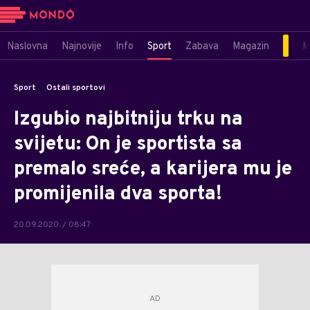
Naslovna
Najnovije
Info
Sport
Zabava
Magazin
M
Sport
Ostali sportovi
Izgubio najbitniju trku na
svijetu: On je sportista sa
premalo sreće, a karijera mu je
promijenila dva sporta!
20.09.2020. / 08:47