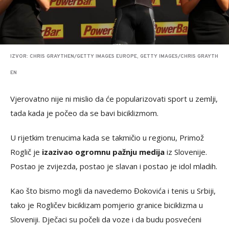
IZVOR: CHRIS GRAYTHEN/GETTY IMAGES EUROPE, GETTY IMAGES/CHRIS GRAYTH
EN
Vjerovatno nije ni mislio da će popularizovati sport u zemlji,
tada kada je počeo da se bavi biciklizmom.
U rijetkim trenucima kada se takmičio u regionu, Primož
Roglič je
izazivao ogromnu pažnju medija
iz Slovenije.
Postao je zvijezda, postao je slavan i postao je idol mladih.
Kao što bismo mogli da navedemo Đokovića i tenis u Srbiji,
tako je Rogličev biciklizam pomjerio granice biciklizma u
Sloveniji. Dječaci su počeli da voze i da budu posvećeni