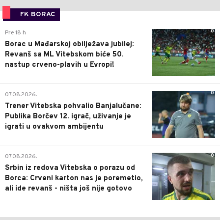
FK BORAC
0
Pre 18 h
Borac u Mađarskoj obilježava jubilej:
Revanš sa ML Vitebskom biće 50.
nastup crveno-plavih u Evropi!
0
07.08.2026.
Trener Vitebska pohvalio Banjalučane:
Publika Borčev 12. igrač, uživanje je
igrati u ovakvom ambijentu
0
07.08.2026.
Srbin iz redova Vitebska o porazu od
Borca: Crveni karton nas je poremetio,
ali ide revanš - ništa još nije gotovo