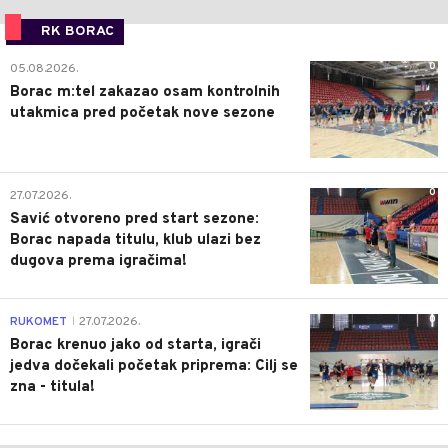
RK BORAC
0
05.08.2026.
Borac m:tel zakazao osam kontrolnih
utakmica pred početak nove sezone
0
27.07.2026.
Savić otvoreno pred start sezone:
Borac napada titulu, klub ulazi bez
dugova prema igračima!
0
RUKOMET
27.07.2026.
|
Borac krenuo jako od starta, igrači
jedva dočekali početak priprema: Cilj se
zna - titula!