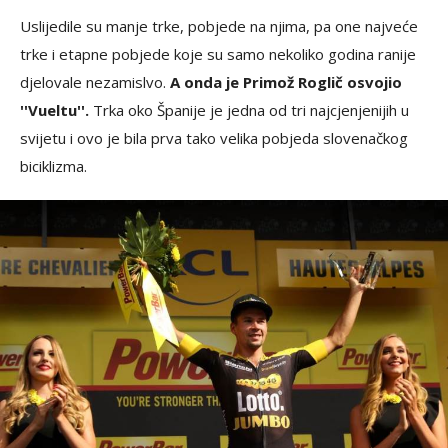
Uslijedile su manje trke, pobjede na njima, pa one najveće
trke i etapne pobjede koje su samo nekoliko godina ranije
djelovale nezamislvo.
A onda je Primož Roglič osvojio
''Vueltu''.
Trka oko Španije je jedna od tri najcjenjenijih u
svijetu i ovo je bila prva tako velika pobjeda slovenačkog
biciklizma.