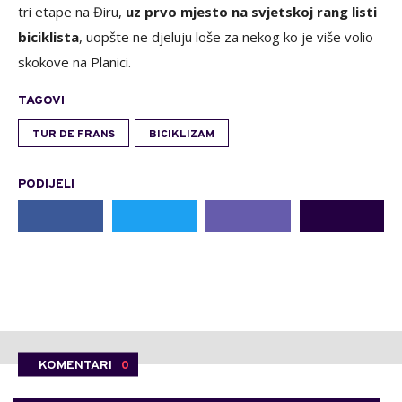
tri etape na Điru,
uz prvo mjesto na svjetskoj rang listi
biciklista
, uopšte ne djeluju loše za nekog ko je više volio
skokove na Planici.
TAGOVI
TUR DE FRANS
BICIKLIZAM
PODIJELI
KOMENTARI
0