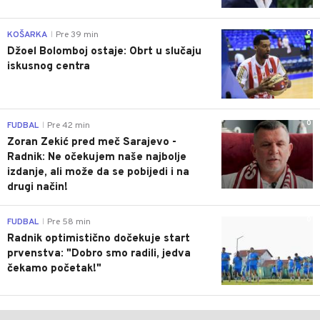
0
KOŠARKA
Pre 39 min
|
Džoel Bolomboj ostaje: Obrt u slučaju
iskusnog centra
0
FUDBAL
Pre 42 min
|
Zoran Zekić pred meč Sarajevo -
Radnik: Ne očekujem naše najbolje
izdanje, ali može da se pobijedi i na
drugi način!
0
FUDBAL
Pre 58 min
|
Radnik optimistično dočekuje start
prvenstva: "Dobro smo radili, jedva
čekamo početak!"