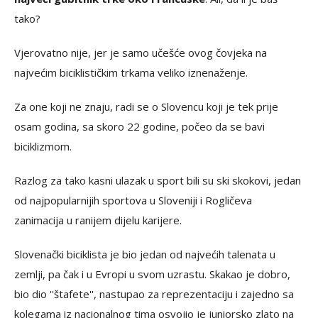
tako?
Vjerovatno nije, jer je samo učešće ovog čovjeka na
najvećim biciklističkim trkama veliko iznenaženje.
Za one koji ne znaju, radi se o Slovencu koji je tek prije
osam godina, sa skoro 22 godine, počeo da se bavi
biciklizmom.
Razlog za tako kasni ulazak u sport bili su ski skokovi, jedan
od najpopularnijih sportova u Sloveniji i Rogličeva
zanimacija u ranijem dijelu karijere.
Slovenački biciklista je bio jedan od najvećih talenata u
zemlji, pa čak i u Evropi u svom uzrastu. Skakao je dobro,
bio dio ''štafete'', nastupao za reprezentaciju i zajedno sa
kolegama iz nacionalnog tima osvojio je juniorsko zlato na