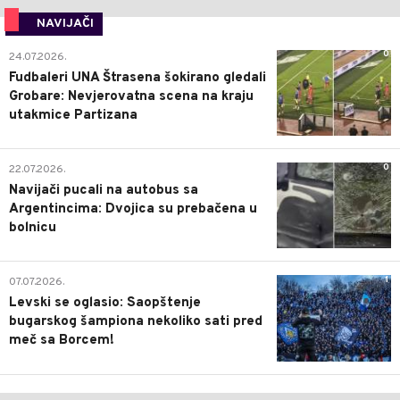
NAVIJAČI
0
24.07.2026.
Fudbaleri UNA Štrasena šokirano gledali
Grobare: Nevjerovatna scena na kraju
utakmice Partizana
0
22.07.2026.
Navijači pucali na autobus sa
Argentincima: Dvojica su prebačena u
bolnicu
1
07.07.2026.
Levski se oglasio: Saopštenje
bugarskog šampiona nekoliko sati pred
meč sa Borcem!