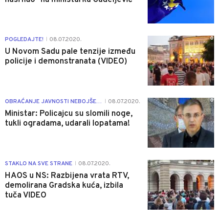
0
POGLEDAJTE!
08.07.2020.
|
U Novom Sadu pale tenzije između
policije i demonstranata (VIDEO)
0
OBRAĆANJE JAVNOSTI NEBOJŠE STEFANOVIĆA
08.07.2020.
|
Ministar: Policajcu su slomili noge,
tukli ogradama, udarali lopatama!
0
STAKLO NA SVE STRANE
08.07.2020.
|
HAOS u NS: Razbijena vrata RTV,
demolirana Gradska kuća, izbila
tuča VIDEO