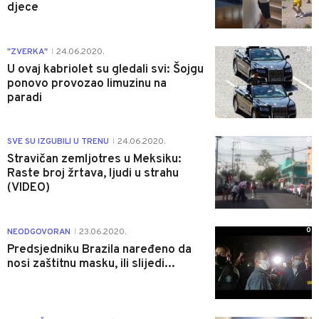
djece
0
"ZVERKA"
24.06.2020.
|
U ovaj kabriolet su gledali svi: Šojgu
ponovo provozao limuzinu na
paradi
0
SVE SU IZGUBILI U TRENU
24.06.2020.
|
Stravičan zemljotres u Meksiku:
Raste broj žrtava, ljudi u strahu
(VIDEO)
0
NEODGOVORAN
23.06.2020.
|
Predsjedniku Brazila naređeno da
nosi zaštitnu masku, ili slijedi...