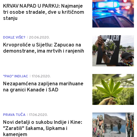
KRVAV NAPAD U PARKU: Najmanje
tri osobe stradale, dve u kritičnom
stanju
0
DOKLE VIŠE?
20.06.2020.
|
Krvoproliće u Sijetlu: Zapucao na
demonstrane, ima mrtvih i ranjenih
0
"PAO" INDIJAC
17.06.2020.
|
Nezapamćena zapljena marihuane
na granici Kanade i SAD
0
PRAVA TUČA
17.06.2020.
|
Novi detalji o sukobu Indije i Kine:
"Zaratili" šakama, šipkama i
kamenjem