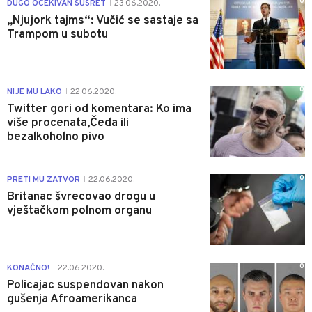
0
DUGO OČEKIVAN SUSRET
23.06.2020.
|
„Njujork tajms“: Vučić se sastaje sa
Trampom u subotu
0
NIJE MU LAKO
22.06.2020.
|
Twitter gori od komentara: Ko ima
više procenata,Čeda ili
bezalkoholno pivo
0
PRETI MU ZATVOR
22.06.2020.
|
Britanac švrecovao drogu u
vještačkom polnom organu
0
KONAČNO!
22.06.2020.
|
Policajac suspendovan nakon
gušenja Afroamerikanca