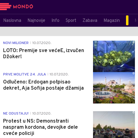
Naslovna
Najnovije
Info
Sport
Zabava
Magazin
M
0
NOVI MILIONER
10.07.2020.
|
LOTO: Premije sve većeE, izvučen
Džoker!
0
PRVE MOLITVE 24. JULA
10.07.2020.
|
Odlučeno: Erdogan potpisao
dekret, Aja Sofija postaje džamija
0
NE ODUSTAJU!
10.07.2020.
|
Protest u NS: Demonstranti
naspram kordona, devojke dele
cveće policiji