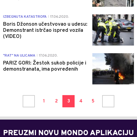
0
IZBEGNUTA KATASTROFA
17.06.2020.
|
Boris Džonson učestvovao u udesu:
Demonstrant istrčao ispred vozila
(VIDEO)
0
"RAT" NA ULICAMA
17.06.2020.
|
PARIZ GORI: Žestok sukob policije i
demonstranata, ima povređenih
1
2
3
4
5
PREUZMI NOVU MONDO APLIKACIJU