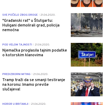
0
SVE POČELO ZBOG DROGE
21.06.2020.
|
"Građanski rat" u Štutgartu:
Huligani demolirali grad, policija
nemoćna
0
POD VELOM TAJNOSTI
21.06.2020.
|
Njemačka proglasila tajnim podatke
o kotorskim klanovima
0
PREDIZBORNI MITING
21.06.2020.
|
Tramp traži da se smanji testiranje
na koronu: Imamo previše
slučajeva!
0
HOROR U BRITANIJI
21.06.2020.
|