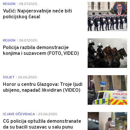
0
REGION
08.07.2020.
|
Vučić: Najvjerovatnije neće biti
policijskog časa!
1
REGION
08.07.2020.
|
Policija razbila demonstracije
konjima i suzavcem (FOTO, VIDEO)
0
SVIJET
26.06.2020.
|
Horor u centru Glazgova: Troje ljudi
ubijeno, napadač likvidiran (VIDEO)
0
IZJAVE OČEVIDACA
25.06.2020.
|
CG policija optužila demonstranate
da su bacili suzavac u salu punu