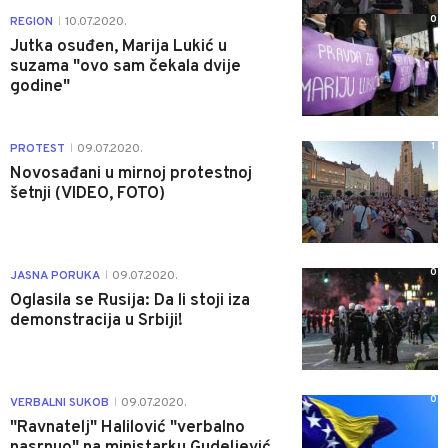
0
REGION
10.07.2020.
|
Jutka osuđen, Marija Lukić u
suzama "ovo sam čekala dvije
godine"
1
PROTEST
09.07.2020.
|
Novosađani u mirnoj protestnoj
šetnji (VIDEO, FOTO)
0
JASNA PORUKA
09.07.2020.
|
Oglasila se Rusija: Da li stoji iza
demonstracija u Srbiji!
0
VERBALNI SUKOB
09.07.2020.
|
"Ravnatelj" Halilović "verbalno
nasrnuo" na ministarku Gudeljević