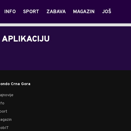
INFO
SPORT
ZABAVA
MAGAZIN
JOŠ
 APLIKACIJU
ondo Crna Gora
ajnovije
nfo
port
agazin
obIT