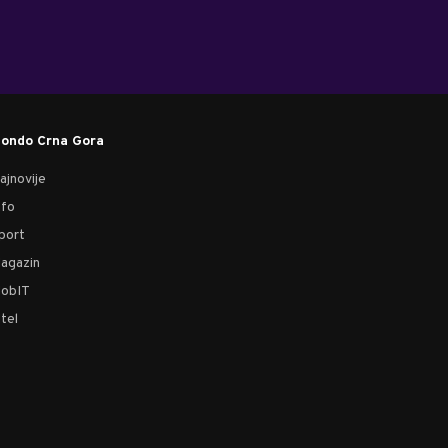
ondo Crna Gora
ajnovije
nfo
port
agazin
obIT
tel