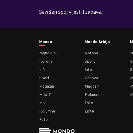
Savršen spoj vijesti i zabave.
Mondo
Mondo Srbija
M
Najnovije
Korona
N
Korona
Sport
I
Info
Info
S
Sport
Zabava
M
Magazin
Magazin
M
MobIT
Kolumne
M
Mtel
Foto
Kolumne
Liste
Foto