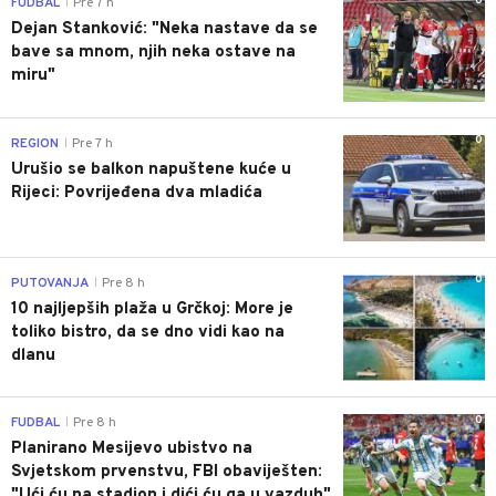
0
FUDBAL
Pre 7 h
|
Dejan Stanković: "Neka nastave da se
bave sa mnom, njih neka ostave na
miru"
0
REGION
Pre 7 h
|
Urušio se balkon napuštene kuće u
Rijeci: Povrijeđena dva mladića
0
PUTOVANJA
Pre 8 h
|
10 najljepših plaža u Grčkoj: More je
toliko bistro, da se dno vidi kao na
dlanu
0
FUDBAL
Pre 8 h
|
Planirano Mesijevo ubistvo na
Svjetskom prvenstvu, FBI obaviješten:
"Ući ću na stadion i dići ću ga u vazduh"