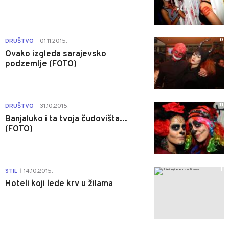
0
DRUŠTVO
01.11.2015.
|
Ovako izgleda sarajevsko
podzemlje (FOTO)
11
DRUŠTVO
31.10.2015.
|
Banjaluko i ta tvoja čudovišta...
(FOTO)
1
STIL
14.10.2015.
|
Hoteli koji lede krv u žilama