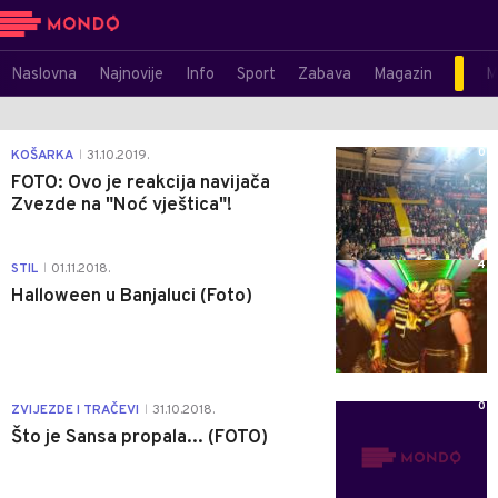
Naslovna
Najnovije
Info
Sport
Zabava
Magazin
M
0
KOŠARKA
31.10.2019.
|
FOTO: Ovo je reakcija navijača
Zvezde na "Noć vještica"!
4
STIL
01.11.2018.
|
Halloween u Banjaluci (Foto)
0
ZVIJEZDE I TRAČEVI
31.10.2018.
|
Što je Sansa propala... (FOTO)