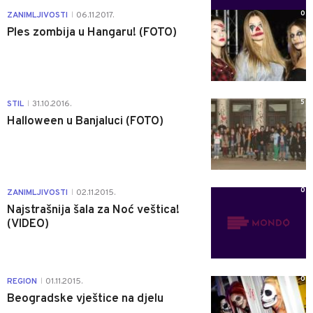
0
ZANIMLJIVOSTI
06.11.2017.
|
Ples zombija u Hangaru! (FOTO)
5
STIL
31.10.2016.
|
Halloween u Banjaluci (FOTO)
0
ZANIMLJIVOSTI
02.11.2015.
|
Najstrašnija šala za Noć veštica!
(VIDEO)
0
REGION
01.11.2015.
|
Beogradske vještice na djelu