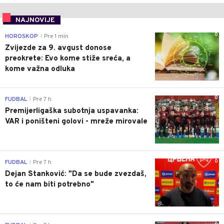
NAJNOVIJE
0
HOROSKOP
Pre 1 min
|
Zvijezde za 9. avgust donose
preokrete: Evo kome stiže sreća, a
kome važna odluka
0
FUDBAL
Pre 7 h
|
Premijerligaška subotnja uspavanka:
VAR i poništeni golovi - mreže mirovale
0
FUDBAL
Pre 7 h
|
Dejan Stanković: "Da se bude zvezdaš,
to će nam biti potrebno"