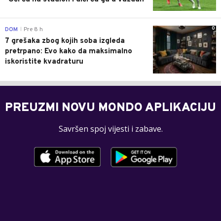
0
DOM
Pre 8 h
|
7 grešaka zbog kojih soba izgleda
pretrpano: Evo kako da maksimalno
iskoristite kvadraturu
PREUZMI NOVU MONDO APLIKACIJU
Savršen spoj vijesti i zabave.