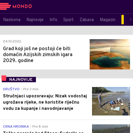
Naslovna
Najnovije
Info
Sport
Zabava
Magazin
M
0
04.10.2022.
Grad koji još ne postoji će biti
domaćin Azijskih zimskih igara
2029. godine
NAJNOVIJE
0
DRUŠTVO
Pre 3 min
|
Stručnjaci upozoravaju: Nizak vodostaj
ugrožava rijeke, ne koristite riječnu
vodu za kupanje i navodnjavanje
0
CRNA HRONIKA
Pre 8 min
|