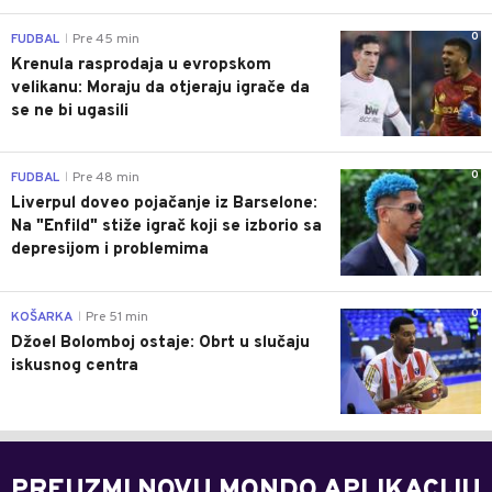
0
FUDBAL
Pre 45 min
|
Krenula rasprodaja u evropskom
velikanu: Moraju da otjeraju igrače da
se ne bi ugasili
0
FUDBAL
Pre 48 min
|
Liverpul doveo pojačanje iz Barselone:
Na "Enfild" stiže igrač koji se izborio sa
depresijom i problemima
0
KOŠARKA
Pre 51 min
|
Džoel Bolomboj ostaje: Obrt u slučaju
iskusnog centra
PREUZMI NOVU MONDO APLIKACIJU