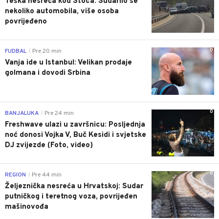
Teška nesreća kod Stoca: Sudarilo se
nekoliko automobila, više osoba
povrijeđeno
0
FUDBAL
Pre 20 min
|
Vanja ide u Istanbul: Velikan prodaje
golmana i dovodi Srbina
0
BANJALUKA
Pre 24 min
|
Freshwave ulazi u završnicu: Posljednja
noć donosi Vojka V, Buč Kesidi i svjetske
DJ zvijezde (Foto, video)
0
REGION
Pre 44 min
|
Željeznička nesreća u Hrvatskoj: Sudar
putničkog i teretnog voza, povrijeđen
mašinovođa