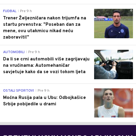
0
FUDBAL
Pre 9 h
|
Trener Željezničara nakon trijumfa na
startu prvenstva: "Poseban dan za
mene, ovu utakmicu nikad neću
zaboraviti!"
0
AUTOMOBILI
Pre 9 h
|
Da li se crni automobili više zagrijavaju
na vrućinama: Automehaničar
savjetuje kako da se vozi tokom ljeta
0
OSTALI SPORTOVI
Pre 9 h
|
Moćna Rusija pala u Ubu: Odbojkašice
Srbije pobijedile u drami