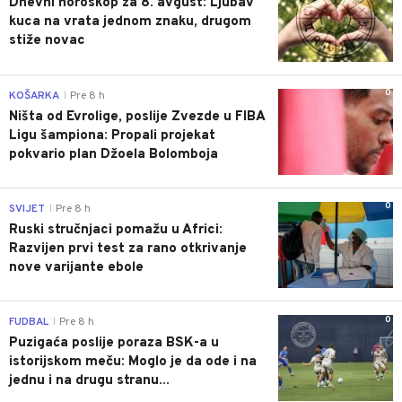
Dnevni horoskop za 8. avgust: Ljubav
kuca na vrata jednom znaku, drugom
stiže novac
0
KOŠARKA
Pre 8 h
|
Ništa od Evrolige, poslije Zvezde u FIBA
Ligu šampiona: Propali projekat
pokvario plan Džoela Bolomboja
0
SVIJET
Pre 8 h
|
Ruski stručnjaci pomažu u Africi:
Razvijen prvi test za rano otkrivanje
nove varijante ebole
0
FUDBAL
Pre 8 h
|
Puzigaća poslije poraza BSK-a u
istorijskom meču: Moglo je da ode i na
jednu i na drugu stranu...