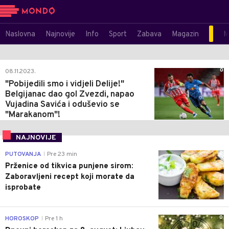
Naslovna
Najnovije
Info
Sport
Zabava
Magazin
M
0
08.11.2023.
"Pobijedili smo i vidjeli Delije!"
Belgijanac dao gol Zvezdi, napao
Vujadina Savića i oduševio se
"Marakanom"!
NAJNOVIJE
0
PUTOVANJA
Pre 23 min
|
Prženice od tikvica punjene sirom:
Zaboravljeni recept koji morate da
isprobate
0
HOROSKOP
Pre 1 h
|