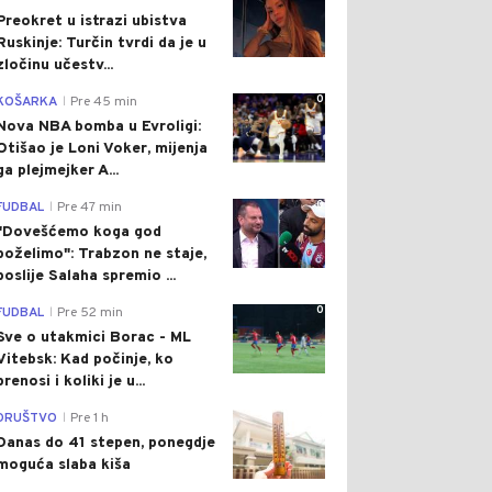
Preokret u istrazi ubistva
Ruskinje: Turčin tvrdi da je u
zločinu učestv...
0
KOŠARKA
Pre 45 min
|
Nova NBA bomba u Evroligi:
Otišao je Loni Voker, mijenja
ga plejmejker A...
0
FUDBAL
Pre 47 min
|
"Dovešćemo koga god
poželimo": Trabzon ne staje,
poslije Salaha spremio ...
0
FUDBAL
Pre 52 min
|
Sve o utakmici Borac - ML
Vitebsk: Kad počinje, ko
prenosi i koliki je u...
0
DRUŠTVO
Pre 1 h
|
Danas do 41 stepen, ponegdje
moguća slaba kiša