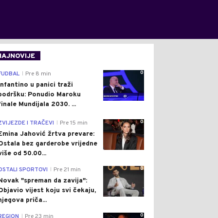
NAJNOVIJE
0
FUDBAL
Pre 8 min
|
Infantino u panici traži
podršku: Ponudio Maroku
finale Mundijala 2030. ...
0
ZVIJEZDE I TRAČEVI
Pre 15 min
|
Emina Jahović žrtva prevare:
Ostala bez garderobe vrijedne
više od 50.00...
0
OSTALI SPORTOVI
Pre 21 min
|
Novak "spreman da zavija":
Objavio vijest koju svi čekaju,
njegova priča...
0
REGION
Pre 23 min
|