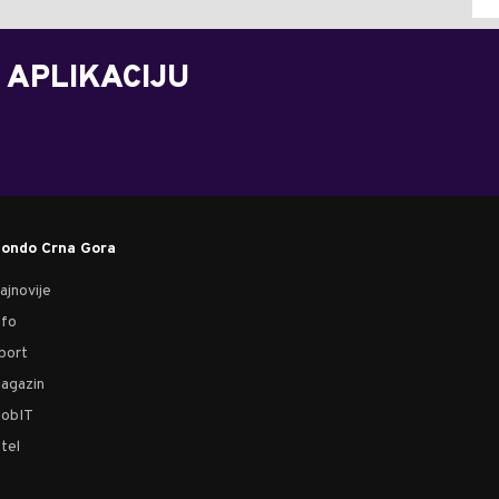
 APLIKACIJU
ondo Crna Gora
ajnovije
nfo
port
agazin
obIT
tel