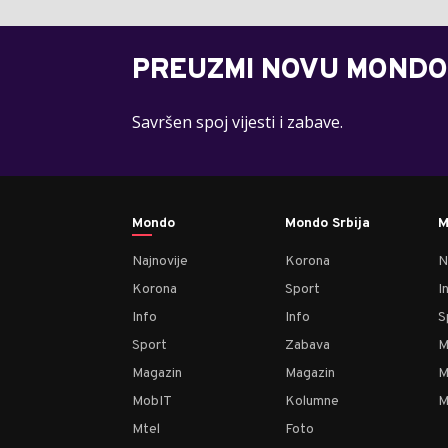
PREUZMI NOVU MONDO
Savršen spoj vijesti i zabave.
Mondo
Mondo Srbija
M
Najnovije
Korona
N
Korona
Sport
I
Info
Info
S
Sport
Zabava
M
Magazin
Magazin
M
MobIT
Kolumne
M
Mtel
Foto