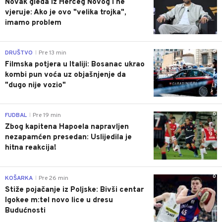
Novak gleda iz Herceg Novog i ne
vjeruje: Ako je ovo "velika trojka",
imamo problem
0
DRUŠTVO
Pre 13 min
|
Filmska potjera u Italiji: Bosanac ukrao
kombi pun voća uz objašnjenje da
"dugo nije vozio"
0
FUDBAL
Pre 19 min
|
Zbog kapitena Hapoela napravljen
nezapamćen presedan: Uslijedila je
hitna reakcija!
0
KOŠARKA
Pre 26 min
|
Stiže pojačanje iz Poljske: Bivši centar
Igokee m:tel novo lice u dresu
Budućnosti