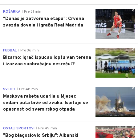
0
KOŠARKA
Pre 31 min
|
"Danas je zatvorena etapa": Crvena
zvezda dovela i igrača Real Madrida
0
FUDBAL
Pre 36 min
|
Bizarno: Igrač ispucao loptu van terena
i izazvao saobraćajnu nesreću!?
0
SVIJET
Pre 48 min
|
Maskova raketa udarila u Mjesec
sedam puta brže od zvuka: Ispituje se
opasnost od svemirskog otpada
0
OSTALI SPORTOVI
Pre 49 min
|
"Bog blagoslovio Srbiju": Albanski