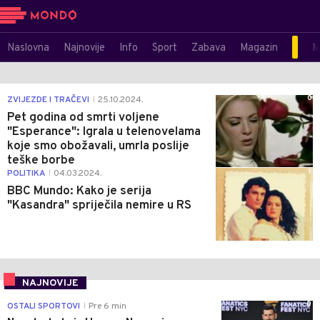
Naslovna
Najnovije
Info
Sport
Zabava
Magazin
M
0
ZVIJEZDE I TRAČEVI
25.10.2024.
|
Pet godina od smrti voljene
"Esperance": Igrala u telenovelama
koje smo obožavali, umrla poslije
teške borbe
1
POLITIKA
04.03.2024.
|
BBC Mundo: Kako je serija
"Kasandra" spriječila nemire u RS
NAJNOVIJE
0
OSTALI SPORTOVI
Pre 6 min
|