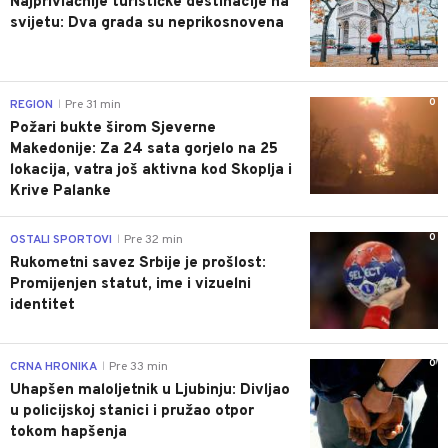
Najprivlačnije turističke destinacije na
svijetu: Dva grada su neprikosnovena
0
REGION
Pre 31 min
|
Požari bukte širom Sjeverne
Makedonije: Za 24 sata gorjelo na 25
lokacija, vatra još aktivna kod Skoplja i
Krive Palanke
0
OSTALI SPORTOVI
Pre 32 min
|
Rukometni savez Srbije je prošlost:
Promijenjen statut, ime i vizuelni
identitet
0
CRNA HRONIKA
Pre 33 min
|
Uhapšen maloljetnik u Ljubinju: Divljao
u policijskoj stanici i pružao otpor
tokom hapšenja