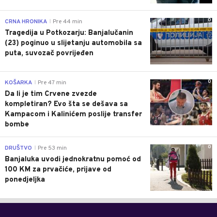
0
CRNA HRONIKA
Pre 44 min
|
Tragedija u Potkozarju: Banjalučanin
(23) poginuo u slijetanju automobila sa
puta, suvozač povrijeđen
0
KOŠARKA
Pre 47 min
|
Da li je tim Crvene zvezde
kompletiran? Evo šta se dešava sa
Kampacom i Kalinićem poslije transfer
bombe
0
DRUŠTVO
Pre 53 min
|
Banjaluka uvodi jednokratnu pomoć od
100 KM za prvačiće, prijave od
ponedjeljka