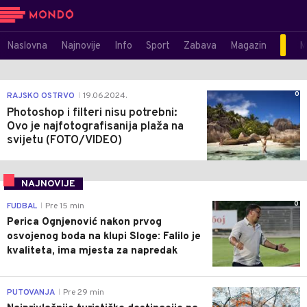
Naslovna
Najnovije
Info
Sport
Zabava
Magazin
M
0
RAJSKO OSTRVO
19.06.2024.
|
Photoshop i filteri nisu potrebni:
Ovo je najfotografisanija plaža na
svijetu (FOTO/VIDEO)
NAJNOVIJE
0
FUDBAL
Pre 15 min
|
Perica Ognjenović nakon prvog
osvojenog boda na klupi Sloge: Falilo je
kvaliteta, ima mjesta za napredak
0
PUTOVANJA
Pre 29 min
|