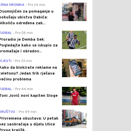
0
CRNA HRONIKA
Pre 24 min
|
Osumnjičen za pomaganje u
pokušaju ubistva Dabića:
Nikoliću određena zab...
0
FUDBAL
Pre 28 min
|
Proradio je Demba Sek:
Pogledajte kako se iskupio za
promašaje i obradov...
0
VIJESTI
Pre 33 min
|
Kako da blokirate reklame na
telefonu​? Jedan trik rješava
većinu problema
0
FUDBAL
Pre 44 min
|
Toni Jović novi kapiten Sloge
0
DRUŠTVO
Pre 49 min
|
Privremena obustava: U petak
bez saobraćaja u dijelu Ulice
Prvog krajišk...