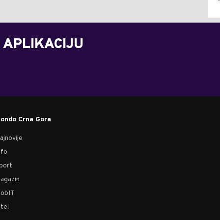
 APLIKACIJU
ondo Crna Gora
ajnovije
nfo
port
agazin
obIT
tel