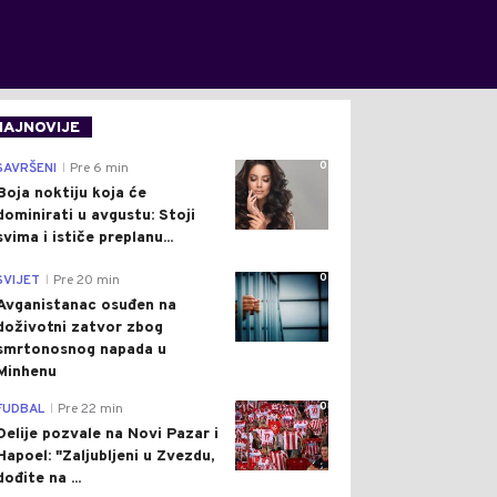
NAJNOVIJE
0
SAVRŠENI
Pre 6 min
|
Boja noktiju koja će
dominirati u avgustu: Stoji
svima i ističe preplanu...
0
SVIJET
Pre 20 min
|
Avganistanac osuđen na
doživotni zatvor zbog
smrtonosnog napada u
Minhenu
0
FUDBAL
Pre 22 min
|
Delije pozvale na Novi Pazar i
Hapoel: "Zaljubljeni u Zvezdu,
dođite na ...