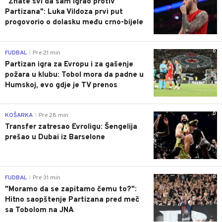
"Znate svi da sam igrao protiv
Partizana": Luka Vildoza prvi put
progovorio o dolasku među crno-bijele
0
FUDBAL
Pre 21 min
|
Partizan igra za Evropu i za gašenje
požara u klubu: Tobol mora da padne u
Humskoj, evo gdje je TV prenos
0
KOŠARKA
Pre 28 min
|
Transfer zatresao Evroligu: Šengelija
prešao u Dubai iz Barselone
0
FUDBAL
Pre 31 min
|
"Moramo da se zapitamo čemu to?":
Hitno saopštenje Partizana pred meč
sa Tobolom na JNA