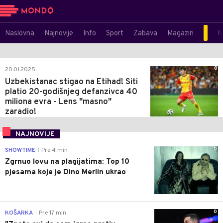
Naslovna
Najnovije
Info
Sport
Zabava
Magazin
M
0
20.01.2025.
Uzbekistanac stigao na Etihad! Siti
platio 20-godišnjeg defanzivca 40
miliona evra - Lens "masno"
zaradio!
NAJNOVIJE
0
SHOWTIME
Pre 4 min
|
Zgrnuo lovu na plagijatima: Top 10
pjesama koje je Dino Merlin ukrao
0
KOŠARKA
Pre 17 min
|