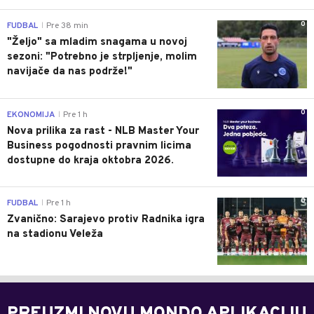
0
FUDBAL
Pre 38 min
|
"Željo" sa mladim snagama u novoj
sezoni: "Potrebno je strpljenje, molim
navijače da nas podrže!"
0
EKONOMIJA
Pre 1 h
|
Nova prilika za rast - NLB Master Your
Business pogodnosti pravnim licima
dostupne do kraja oktobra 2026.
0
FUDBAL
Pre 1 h
|
Zvanično: Sarajevo protiv Radnika igra
na stadionu Veleža