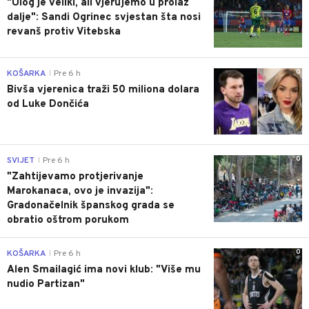
"Ulog je veliki, ali vjerujemo u prolaz
dalje": Sandi Ogrinec svjestan šta nosi
revanš protiv Vitebska
0
KOŠARKA
Pre 6 h
|
Bivša vjerenica traži 50 miliona dolara
od Luke Dončića
0
SVIJET
Pre 6 h
|
"Zahtijevamo protjerivanje
Marokanaca, ovo je invazija":
Gradonačelnik španskog grada se
obratio oštrom porukom
0
KOŠARKA
Pre 6 h
|
Alen Smailagić ima novi klub: "Više mu
nudio Partizan"