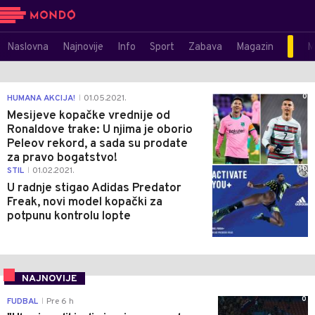
Naslovna
Najnovije
Info
Sport
Zabava
Magazin
M
0
HUMANA AKCIJA!
01.05.2021.
|
Mesijeve kopačke vrednije od
Ronaldove trake: U njima je oborio
Peleov rekord, a sada su prodate
za pravo bogatstvo!
0
STIL
01.02.2021.
|
U radnje stigao Adidas Predator
Freak, novi model kopački za
potpunu kontrolu lopte
NAJNOVIJE
0
FUDBAL
Pre 6 h
|