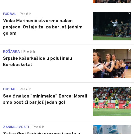
0
FUDBAL
Pre 6 h
|
Vinko Marinović otvoreno nakon
pobjede: Ostaje žal za bar još jednim
golom
0
KOŠARKA
Pre 6 h
|
Srpske košarkašice u polufinalu
Eurobasketa!
0
FUDBAL
Pre 6 h
|
Savić nakon "minimalca" Borca: Morali
smo postići bar još jedan gol
0
ZANIMLJIVOSTI
Pre 6 h
|