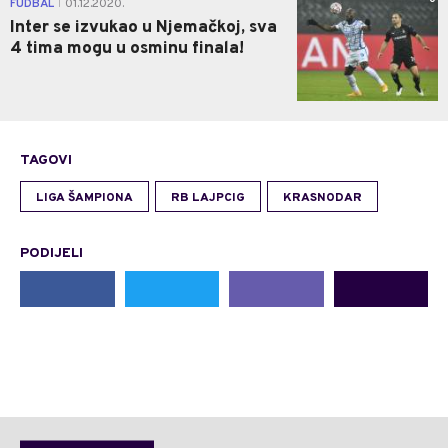
FUDBAL
01.12.2020.
|
Inter se izvukao u Njemačkoj, sva
4 tima mogu u osminu finala!
TAGOVI
LIGA ŠAMPIONA
RB LAJPCIG
KRASNODAR
PODIJELI