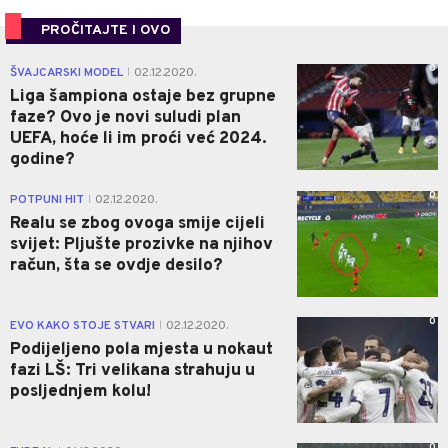
PROČITAJTE I OVO
0
ŠVAJCARSKI MODEL
02.12.2020.
|
Liga šampiona ostaje bez grupne
faze? Ovo je novi suludi plan
UEFA, hoće li im proći već 2024.
godine?
0
POTPUNI HIT
02.12.2020.
|
Realu se zbog ovoga smije cijeli
svijet: Pljušte prozivke na njihov
račun, šta se ovdje desilo?
0
EVO KAKO STOJE STVARI
02.12.2020.
|
Podijeljeno pola mjesta u nokaut
fazi LŠ: Tri velikana strahuju u
posljednjem kolu!
0