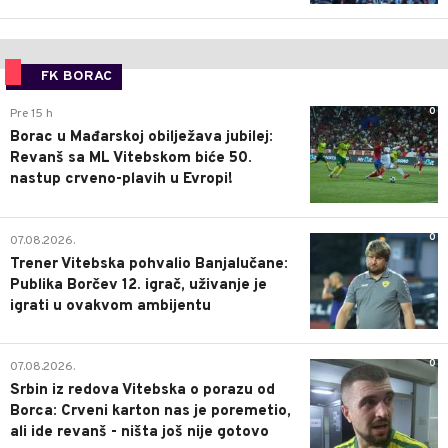
FK BORAC
0
Pre 15 h
Borac u Mađarskoj obilježava jubilej:
Revanš sa ML Vitebskom biće 50.
nastup crveno-plavih u Evropi!
0
07.08.2026.
Trener Vitebska pohvalio Banjalučane:
Publika Borčev 12. igrač, uživanje je
igrati u ovakvom ambijentu
0
07.08.2026.
Srbin iz redova Vitebska o porazu od
Borca: Crveni karton nas je poremetio,
ali ide revanš - ništa još nije gotovo