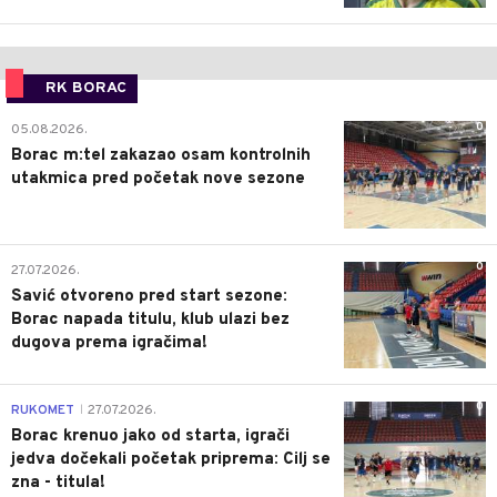
RK BORAC
0
05.08.2026.
Borac m:tel zakazao osam kontrolnih
utakmica pred početak nove sezone
0
27.07.2026.
Savić otvoreno pred start sezone:
Borac napada titulu, klub ulazi bez
dugova prema igračima!
0
RUKOMET
27.07.2026.
|
Borac krenuo jako od starta, igrači
jedva dočekali početak priprema: Cilj se
zna - titula!