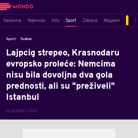
Naslovna
Najnovije
Info
Sport
Zabava
Magazin
M
Sport
Fudbal
Lajpcig strepeo, Krasnodaru
evropsko proleće: Nemcima
nisu bila dovoljna dva gola
prednosti, ali su "preživeli"
Istanbul
02.12.2020. / 21:51