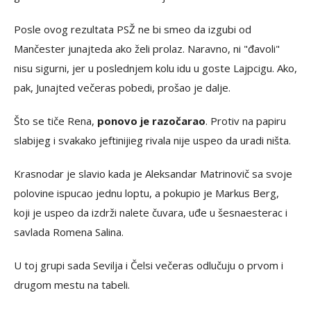
Posle ovog rezultata PSŽ ne bi smeo da izgubi od
Mančester junajteda ako želi prolaz. Naravno, ni "đavoli"
nisu sigurni, jer u poslednjem kolu idu u goste Lajpcigu. Ako,
pak, Junajted večeras pobedi, prošao je dalje.
Što se tiče Rena,
ponovo je razočarao
. Protiv na papiru
slabijeg i svakako jeftinijieg rivala nije uspeo da uradi ništa.
Krasnodar je slavio kada je Aleksandar Matrinovič sa svoje
polovine ispucao jednu loptu, a pokupio je Markus Berg,
koji je uspeo da izdrži nalete čuvara, uđe u šesnaesterac i
savlada Romena Salina.
U toj grupi sada Sevilja i Čelsi večeras odlučuju o prvom i
drugom mestu na tabeli.