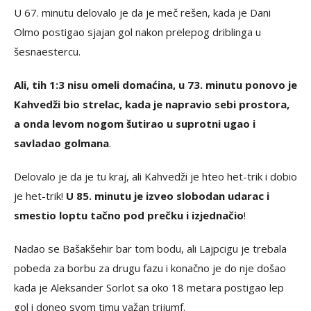
U 67. minutu delovalo je da je meč rešen, kada je Dani
Olmo postigao sjajan gol nakon prelepog driblinga u
šesnaestercu.
Ali, tih 1:3 nisu omeli domaćina, u 73. minutu ponovo je
Kahvedži bio strelac, kada je napravio sebi prostora,
a onda levom nogom šutirao u suprotni ugao i
savladao golmana
.
Delovalo je da je tu kraj, ali Kahvedži je hteo het-trik i dobio
je het-trik!
U 85. minutu je izveo slobodan udarac i
smestio loptu tačno pod prečku i izjednačio
!
Nadao se Bašakšehir bar tom bodu, ali Lajpcigu je trebala
pobeda za borbu za drugu fazu i konačno je do nje došao
kada je Aleksander Sorlot sa oko 18 metara postigao lep
gol i doneo svom timu važan trijumf.