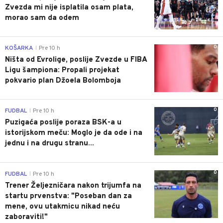
Zvezda mi nije isplatila osam plata,
morao sam da odem
0
KOŠARKA
Pre 10 h
|
Ništa od Evrolige, poslije Zvezde u FIBA
Ligu šampiona: Propali projekat
pokvario plan Džoela Bolomboja
0
FUDBAL
Pre 10 h
|
Puzigaća poslije poraza BSK-a u
istorijskom meču: Moglo je da ode i na
jednu i na drugu stranu...
0
FUDBAL
Pre 10 h
|
Trener Željezničara nakon trijumfa na
startu prvenstva: "Poseban dan za
mene, ovu utakmicu nikad neću
zaboraviti!"