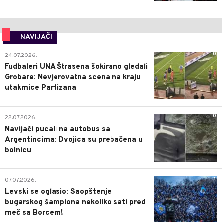
NAVIJAČI
0
24.07.2026.
Fudbaleri UNA Štrasena šokirano gledali
Grobare: Nevjerovatna scena na kraju
utakmice Partizana
0
22.07.2026.
Navijači pucali na autobus sa
Argentincima: Dvojica su prebačena u
bolnicu
1
07.07.2026.
Levski se oglasio: Saopštenje
bugarskog šampiona nekoliko sati pred
meč sa Borcem!