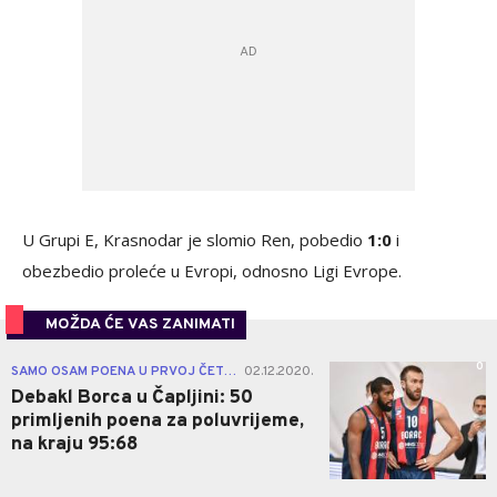
U Grupi E, Krasnodar je slomio Ren, pobedio
1:0
i
obezbedio proleće u Evropi, odnosno Ligi Evrope.
MOŽDA ĆE VAS ZANIMATI
0
SAMO OSAM POENA U PRVOJ ČETVRTINI
02.12.2020.
|
Debakl Borca u Čapljini: 50
primljenih poena za poluvrijeme,
na kraju 95:68