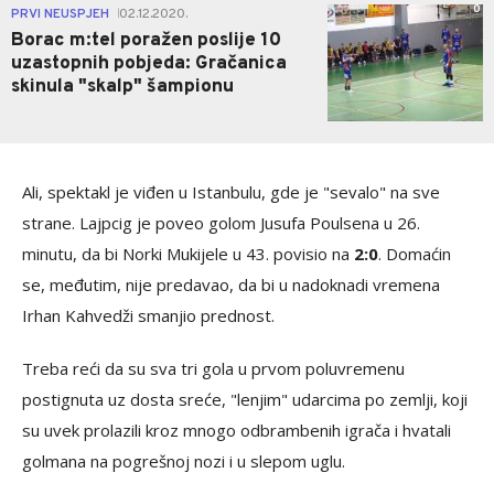
0
PRVI NEUSPJEH
02.12.2020.
|
Borac m:tel poražen poslije 10
uzastopnih pobjeda: Gračanica
skinula "skalp" šampionu
Ali, spektakl je viđen u Istanbulu, gde je "sevalo" na sve
strane. Lajpcig je poveo golom Jusufa Poulsena u 26.
minutu, da bi Norki Mukijele u 43. povisio na
2:0
. Domaćin
se, međutim, nije predavao, da bi u nadoknadi vremena
Irhan Kahvedži smanjio prednost.
Treba reći da su sva tri gola u prvom poluvremenu
postignuta uz dosta sreće, "lenjim" udarcima po zemlji, koji
su uvek prolazili kroz mnogo odbrambenih igrača i hvatali
golmana na pogrešnoj nozi i u slepom uglu.