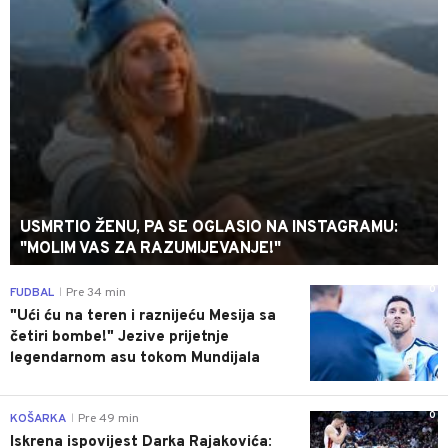
USMRTIO ŽENU, PA SE OGLASIO NA INSTAGRAMU:
"MOLIM VAS ZA RAZUMIJEVANJE!"
0
FUDBAL
Pre 34 min
|
"Ući ću na teren i raznijeću Mesija sa
četiri bombe!" Jezive prijetnje
legendarnom asu tokom Mundijala
0
KOŠARKA
Pre 49 min
|
Iskrena ispovijest Darka Rajakovića: