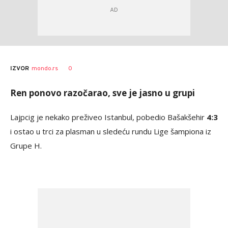
Bojan
AUTOR
0
IZVOR
mondo.rs
Jakovljević
Ren ponovo razočarao, sve je jasno u grupi
Lajpcig je nekako preživeo Istanbul, pobedio Bašakšehir
4:3
i ostao u trci za plasman u sledeću rundu Lige šampiona iz
Grupe H.