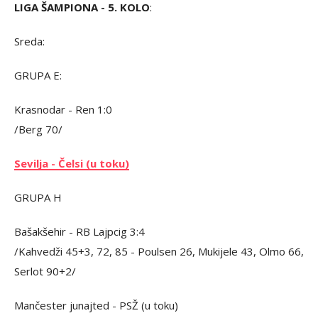
LIGA ŠAMPIONA - 5. KOLO
:
Sreda:
GRUPA E:
Krasnodar - Ren 1:0
/Berg 70/
Sevilja - Čelsi (u toku)
GRUPA H
Bašakšehir - RB Lajpcig 3:4
/Kahvedži 45+3, 72, 85 - Poulsen 26, Mukijele 43, Olmo 66,
Serlot 90+2/
Mančester junajted - PSŽ (u toku)