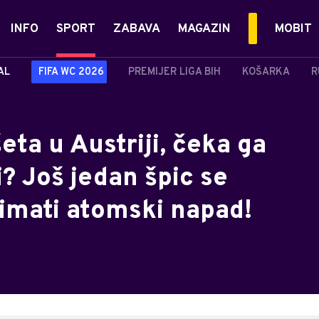
INFO
SPORT
ZABAVA
MAGAZIN
MOBIT
AL
FIFA WC 2026
PREMIJER LIGA BIH
KOŠARKA
R
eta u Austriji, čeka ga
? Još jedan špic se
 imati atomski napad!