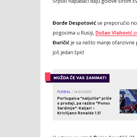
Srpski napadači daju golove širom E
Đorđe Despotović
se preporučio no
pogocima u Rusiji,
Dušan Vlahović
je
Đuričić
je sa nešto manje ofanzivne po
još jedan špic!
MOŽDA ĆE VAS ZANIMATI
FUDBAL
14.03.2021.
|
Portugalca "naljutile" priče
o prodaji, pa razbio "Ponos
Sardinije": Kaljari –
Kristijano Ronaldo 1:3!