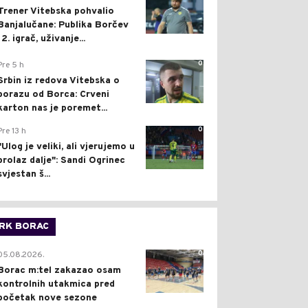
Trener Vitebska pohvalio
Banjalučane: Publika Borčev
12. igrač, uživanje...
0
Pre 5 h
Srbin iz redova Vitebska o
porazu od Borca: Crveni
karton nas je poremet...
0
Pre 13 h
"Ulog je veliki, ali vjerujemo u
prolaz dalje": Sandi Ogrinec
svjestan š...
RK BORAC
0
05.08.2026.
Borac m:tel zakazao osam
kontrolnih utakmica pred
početak nove sezone