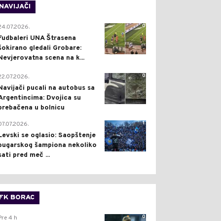
NAVIJAČI
0
24.07.2026.
Fudbaleri UNA Štrasena
šokirano gledali Grobare:
Nevjerovatna scena na k...
0
22.07.2026.
Navijači pucali na autobus sa
Argentincima: Dvojica su
prebačena u bolnicu
1
07.07.2026.
Levski se oglasio: Saopštenje
bugarskog šampiona nekoliko
sati pred meč ...
FK BORAC
0
Pre 4 h