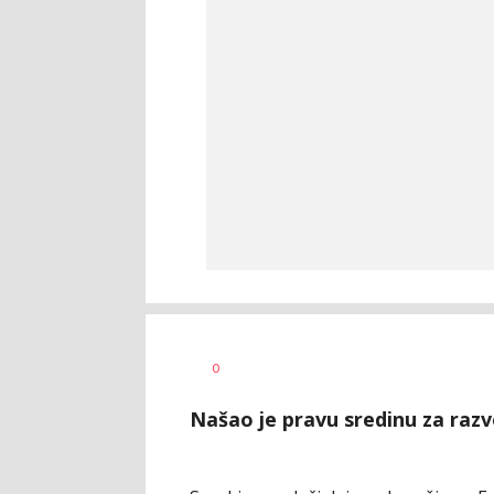
Dragan
AUTOR
0
Šutvić
Našao je pravu sredinu za razvoj