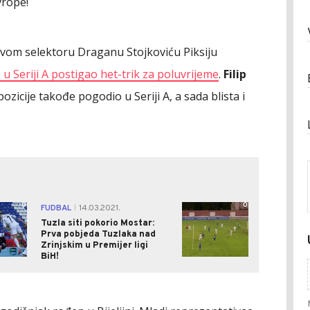
vrope!
vom selektoru Draganu Stojkoviću Piksiju
 u Seriji A postigao het-trik za poluvrijeme
.
Filip
zicije takođe pogodio u Seriji A, a sada blista i
0
0
FUDBAL
14.03.2021.
|
Tuzla siti pokorio Mostar:
Prva pobjeda Tuzlaka nad
Zrinjskim u Premijer ligi
BiH!