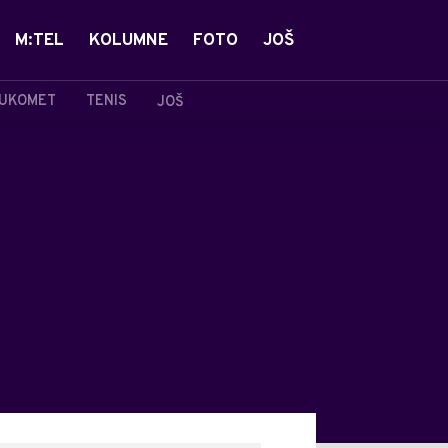
M:TEL
KOLUMNE
FOTO
JOŠ
UKOMET
TENIS
JOŠ