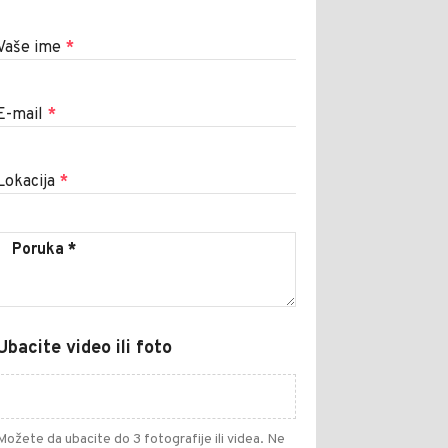
Vaše ime
*
E-mail
*
Lokacija
*
Ubacite video ili foto
Možete da ubacite do 3 fotografije ili videa. Ne