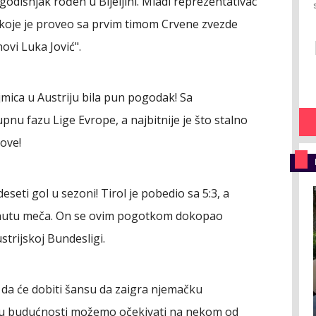
godišnjak rođen u Bijeljini. Mladi reprezentativac
ne koje je proveo sa prvim timom Crvene zvezde
ovi Luka Jović".
jmica u Austriju bila pun pogodak! Sa
nu fazu Lige Evrope, a najbitnije je što stalno
love!
seti gol u sezoni! Tirol je pobedio sa 5:3, a
minutu meča. On se ovim pogotkom dokopao
ustrijskoj Bundesligi.
da će dobiti šansu da zaigra njemačku
 u budućnosti možemo očekivati na nekom od