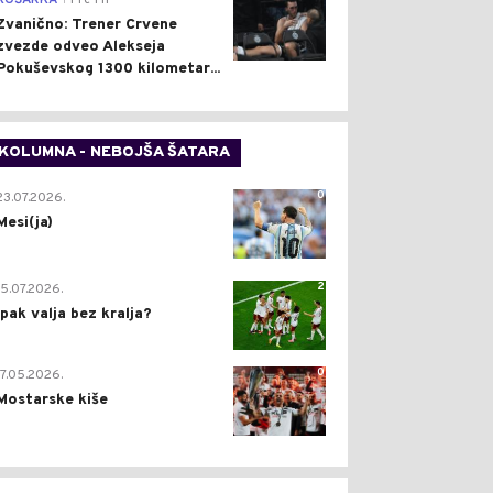
KOŠARKA
Pre 1 h
Zvanično: Trener Crvene
zvezde odveo Alekseja
Pokuševskog 1300 kilometar...
KOLUMNA - NEBOJŠA ŠATARA
0
23.07.2026.
Mesi(ja)
2
15.07.2026.
Ipak valja bez kralja?
0
17.05.2026.
Mostarske kiše