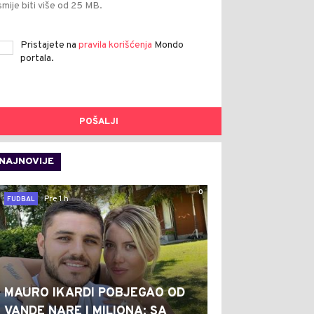
smije biti više od 25 MB.
Pristajete na
pravila korišćenja
Mondo
portala.
POŠALJI
NAJNOVIJE
0
Pre 1 h
FUDBAL
MAURO IKARDI POBJEGAO OD
VANDE NARE I MILIONA: SA