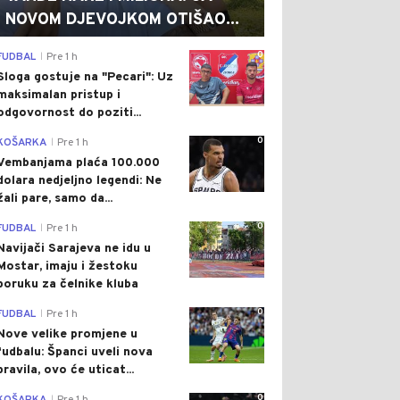
NOVOM DJEVOJKOM OTIŠAO...
0
FUDBAL
Pre 1 h
|
Sloga gostuje na "Pecari": Uz
maksimalan pristup i
odgovornost do poziti...
0
KOŠARKA
Pre 1 h
|
Vembanjama plaća 100.000
dolara nedjeljno legendi: Ne
žali pare, samo da...
0
FUDBAL
Pre 1 h
|
Navijači Sarajeva ne idu u
Mostar, imaju i žestoku
poruku za čelnike kluba
0
FUDBAL
Pre 1 h
|
Nove velike promjene u
fudbalu: Španci uveli nova
pravila, ovo će uticat...
0
|