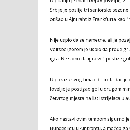
U pitanju je mladi
Dejan Joveljić
,
21-
Srbije je poslije tri seniorske sezo
otišao u Ajntraht iz Frankfurta kao "n
Nije uspio da se nametne, ali je poza
Volfsbergerom je uspio da prođe grup
igra. Ne samo da igra već postiže go
U porazu svog tima od Tirola dao je de
Joveljić je postigao gol u drugom 
četvrtog mjesta na listi strijelaca u a
Ako nastavi ovim tempom sigurno je 
Bundesligu u Ajntrahtu, a možda ga