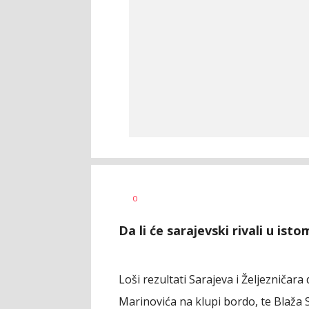
Goran
AUTOR
0
Arbutina
Da li će sarajevski rivali u is
Loši rezultati Sarajeva i Željezničara
Marinovića na klupi bordo, te Blaža S