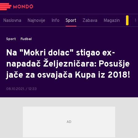
Naslovna
Najnovije
Info
Sport
Zabava
Magazin
M
Sport
Fudbal
Na "Mokri dolac" stigao ex-
napadač Željezničara: Posušje
jače za osvajača Kupa iz 2018!
08.10.2021. / 12:33