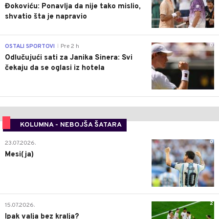
Đokoviću: Ponavlja da nije tako mislio,
shvatio šta je napravio
0
OSTALI SPORTOVI
Pre 2 h
|
Odlučujući sati za Janika Sinera: Svi
čekaju da se oglasi iz hotela
KOLUMNA - NEBOJŠA ŠATARA
0
23.07.2026.
Mesi(ja)
2
15.07.2026.
Ipak valja bez kralja?