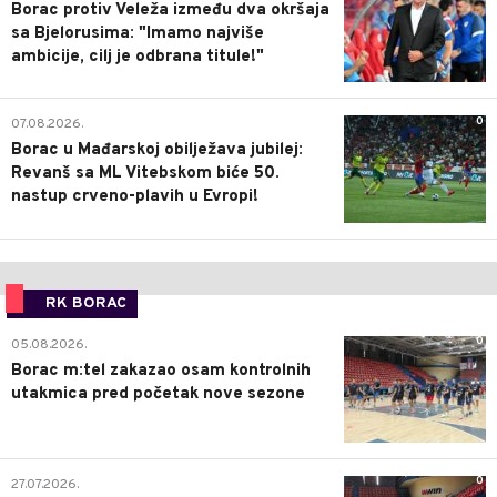
Borac protiv Veleža između dva okršaja
sa Bjelorusima: "Imamo najviše
ambicije, cilj je odbrana titule!"
0
07.08.2026.
Borac u Mađarskoj obilježava jubilej:
Revanš sa ML Vitebskom biće 50.
nastup crveno-plavih u Evropi!
RK BORAC
0
05.08.2026.
Borac m:tel zakazao osam kontrolnih
utakmica pred početak nove sezone
0
27.07.2026.