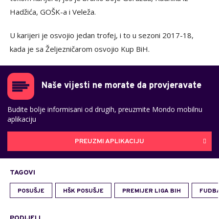
Hadžića, GOŠK-a i Veleža.
U karijeri je osvojio jedan trofej, i to u sezoni 2017-18,
kada je sa Željezničarom osvojio Kup BiH.
Naše vijesti ne morate da provjeravate
Budite bolje informisani od drugih, preuzmite Mondo mobilnu
aplikaciju
PREUZMI APLIKACIJU
TAGOVI
POSUŠJE
HŠK POSUŠJE
PREMIJER LIGA BIH
FUDB
PODIJELI