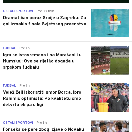
0
OSTALI SPORTOVI
Pre 39 min
|
Dramatičan poraz Srbije u Zagrebu: Za
gol izmaklo finale Svjetskog prvenstva
0
FUDBAL
Pre 1 h
|
Igra se istovremeno i na Marakani i u
Humskoj: Ovo se rijetko događa u
srpskom fudbalu
0
FUDBAL
Pre 1 h
|
Velež želi iskoristiti umor Borca, Ibro
Rahimić optimista: Po kvalitetu smo
četvrta ekipa u ligi
0
OSTALI SPORTOVI
Pre 1 h
|
Fonseka se pere zbog izjave o Novaku