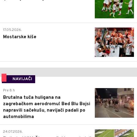
0
17.05.2026.
Mostarske kiše
NAVIJAČI
0
Pre 8 h
Brutalna tuča huligana na
zagrebačkom aerodromu! Bed Blu Bojsi
napravili sačekušu, navijači padali po
automobilima
0
24.07.2026.