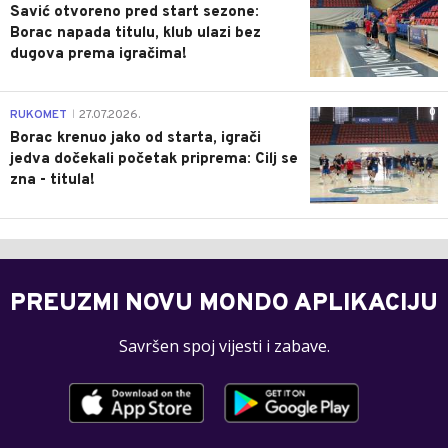
Savić otvoreno pred start sezone:
Borac napada titulu, klub ulazi bez
dugova prema igračima!
0
RUKOMET
27.07.2026.
|
Borac krenuo jako od starta, igrači
jedva dočekali početak priprema: Cilj se
zna - titula!
PREUZMI NOVU MONDO APLIKACIJU
Savršen spoj vijesti i zabave.