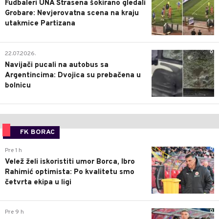
Fudbaleri UNA Štrasena šokirano gledali
Grobare: Nevjerovatna scena na kraju
utakmice Partizana
0
22.07.2026.
Navijači pucali na autobus sa
Argentincima: Dvojica su prebačena u
bolnicu
FK BORAC
0
Pre 1 h
Velež želi iskoristiti umor Borca, Ibro
Rahimić optimista: Po kvalitetu smo
četvrta ekipa u ligi
0
Pre 9 h