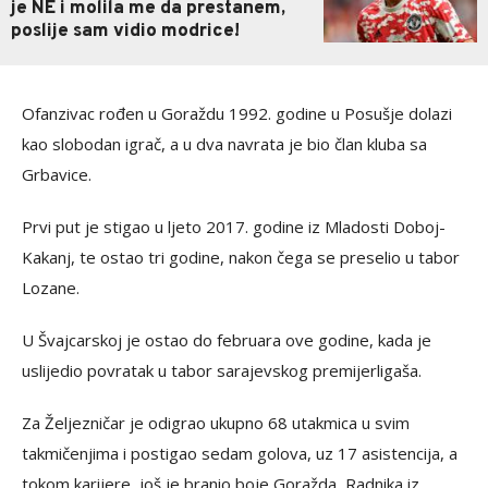
je NE i molila me da prestanem,
poslije sam vidio modrice!
Ofanzivac rođen u Goraždu 1992. godine u Posušje dolazi
kao slobodan igrač, a u dva navrata je bio član kluba sa
Grbavice.
Prvi put je stigao u ljeto 2017. godine iz Mladosti Doboj-
Kakanj, te ostao tri godine, nakon čega se preselio u tabor
Lozane.
U Švajcarskoj je ostao do februara ove godine, kada je
uslijedio povratak u tabor sarajevskog premijerligaša.
Za Željezničar je odigrao ukupno 68 utakmica u svim
takmičenjima i postigao sedam golova, uz 17 asistencija, a
tokom karijere, još je branio boje Goražda, Radnika iz