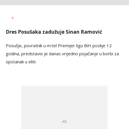
Dragan
AUTOR
0
Šutvić
Dres Posušaka zadužuje Sinan Ramović
Posušje, povratnik u m:tel Premijer ligu BiH poslije 12
godina, predstavio je danas vrijedno pojačanje u borbi za
opstanak u eliti: