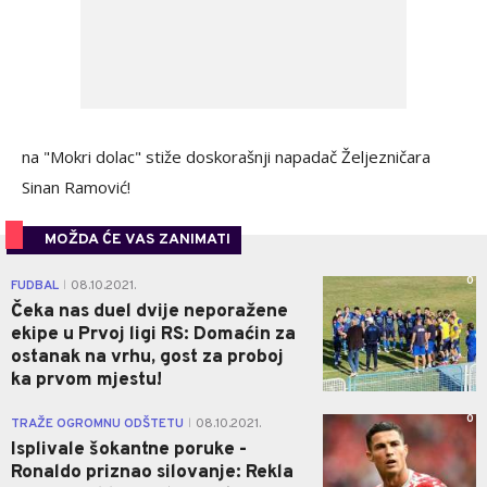
na "Mokri dolac" stiže doskorašnji napadač Željezničara
Sinan Ramović!
MOŽDA ĆE VAS ZANIMATI
0
FUDBAL
08.10.2021.
|
Čeka nas duel dvije neporažene
ekipe u Prvoj ligi RS: Domaćin za
ostanak na vrhu, gost za proboj
ka prvom mjestu!
0
TRAŽE OGROMNU ODŠTETU
08.10.2021.
|
Isplivale šokantne poruke -
Ronaldo priznao silovanje: Rekla