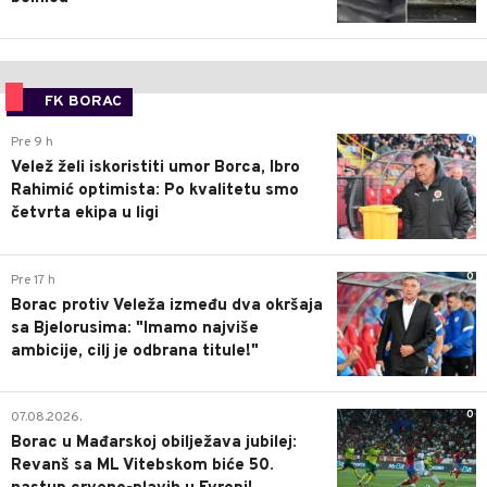
FK BORAC
0
Pre 9 h
Velež želi iskoristiti umor Borca, Ibro
Rahimić optimista: Po kvalitetu smo
četvrta ekipa u ligi
0
Pre 17 h
Borac protiv Veleža između dva okršaja
sa Bjelorusima: "Imamo najviše
ambicije, cilj je odbrana titule!"
0
07.08.2026.
Borac u Mađarskoj obilježava jubilej:
Revanš sa ML Vitebskom biće 50.