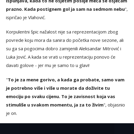
ispunjava, kada to ne osjetim poslije meča se osjećam
prazno. Kada postignem gol ja sam na sedmom nebu
",
ispričao je Vlahović.
Korpulentni špic nažalost nije sa reprezentacijom zbog
povrede koju mora da sanira do početka nove sezone, ali
su ga sa pogocima dobro zamijenili Aleksandar Mitrović i
Luka Jović. A kada se vrati u reprezentaciju ponovo će
davati golove - jer mu je samo to u glavi!
"
To je za mene gorivo, a kada ga probate, samo vam
je potrebno više i više u morate da doživite tu
emociju po svaku cijenu. To je zavisnost koja vas
stimuliše u svakom momentu, ja za to živim
", objasnio
je on.