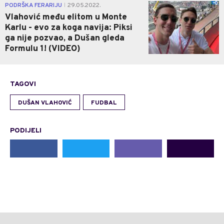
0
PODRŠKA FERARIJU
29.05.2022.
|
Vlahović među elitom u Monte
Karlu - evo za koga navija: Piksi
ga nije pozvao, a Dušan gleda
Formulu 1! (VIDEO)
TAGOVI
DUŠAN VLAHOVIĆ
FUDBAL
PODIJELI