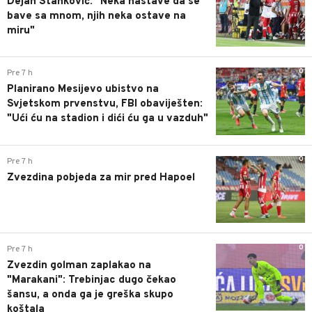
Dejan Stanković: "Neka nastave da se
bave sa mnom, njih neka ostave na
miru"
0
Pre 7 h
Planirano Mesijevo ubistvo na
Svjetskom prvenstvu, FBI obaviješten:
"Ući ću na stadion i dići ću ga u vazduh"
0
Pre 7 h
Zvezdina pobjeda za mir pred Hapoel
0
Pre 7 h
Zvezdin golman zaplakao na
"Marakani": Trebinjac dugo čekao
šansu, a onda ga je greška skupo
koštala