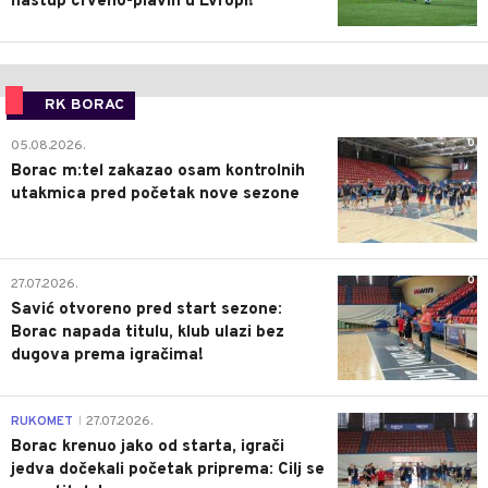
nastup crveno-plavih u Evropi!
RK BORAC
0
05.08.2026.
Borac m:tel zakazao osam kontrolnih
utakmica pred početak nove sezone
0
27.07.2026.
Savić otvoreno pred start sezone:
Borac napada titulu, klub ulazi bez
dugova prema igračima!
0
RUKOMET
27.07.2026.
|
Borac krenuo jako od starta, igrači
jedva dočekali početak priprema: Cilj se