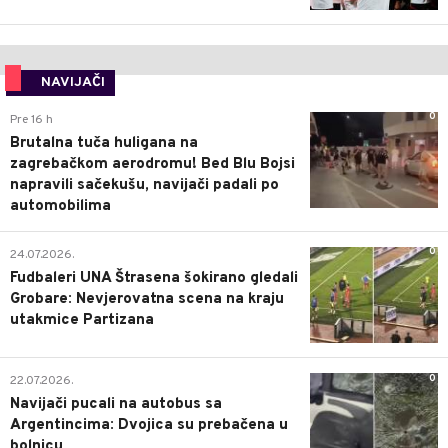
NAVIJAČI
0
Pre 16 h
Brutalna tuča huligana na
zagrebačkom aerodromu! Bed Blu Bojsi
napravili sačekušu, navijači padali po
automobilima
0
24.07.2026.
Fudbaleri UNA Štrasena šokirano gledali
Grobare: Nevjerovatna scena na kraju
utakmice Partizana
0
22.07.2026.
Navijači pucali na autobus sa
Argentincima: Dvojica su prebačena u
bolnicu