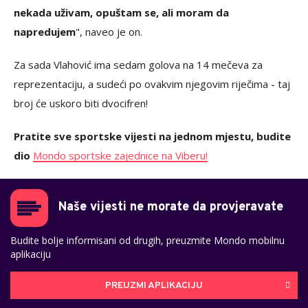
nekada uživam, opuštam se, ali moram da
napredujem
", naveo je on.
Za sada Vlahović ima sedam golova na 14 mečeva za
reprezentaciju, a sudeći po ovakvim njegovim riječima - taj
broj će uskoro biti dvocifren!
Pratite sve sportske vijesti na jednom mjestu, budite
dio
Mondo sportske zajednice na Viberu!
Naše vijesti ne morate da provjeravate
Budite bolje informisani od drugih, preuzmite Mondo mobilnu
aplikaciju
PREUZMI APLIKACIJU