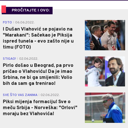
PROČITAJTE I OVO:
0
FOTO
06.06.2022.
|
I Dušan Vlahović se pojavio na
"Marakani": Sačekao je Piksija
ispred tunela - evo zašto nije u
timu (FOTO)
0
STIGAO!
02.06.2022.
|
Pirlo došao u Beograd, pa prvo
pričao o Vlahoviću! Da je imao
Srbina, ne bi ga smijenili: Volio
bih da sam ga trenirao!
0
SVE ŠTO VAS ZANIMA
02.06.2022.
|
Piksi mijenja formaciju! Sve o
meču Srbija - Norveška: "Orlovi"
moraju bez Vlahovića!