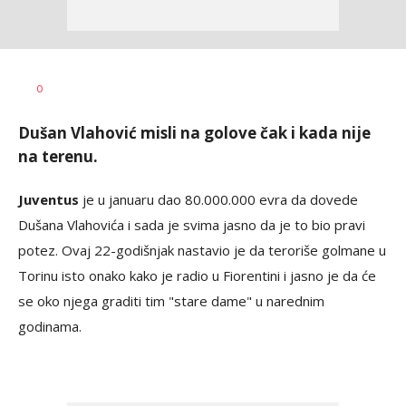
Dragan
AUTOR
0
Šutvić
Dušan Vlahović misli na golove čak i kada nije
na terenu.
Juventus
je u januaru dao 80.000.000 evra da dovede
Dušana Vlahovića i sada je svima jasno da je to bio pravi
potez. Ovaj 22-godišnjak nastavio je da teroriše golmane u
Torinu isto onako kako je radio u Fiorentini i jasno je da će
se oko njega graditi tim "stare dame" u narednim
godinama.