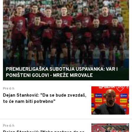
PREMIJERLIGAŠKA SUBOTNJA USPAVANKA: VAR I
PONIŠTENI GOLOVI - MREŽE MIROVALE
0
Pre 6 h
Dejan Stanković: "Da se bude zvezdaš,
to će nam biti potrebno"
0
Pre 6 h