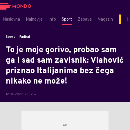
Naslovna
Najnovije
Info
Sport
Zabava
Magazin
M
Sport
Fudbal
To je moje gorivo, probao sam
ga i sad sam zavisnik: Vlahović
priznao Italijanima bez čega
nikako ne može!
12.06.2022. / 08:57