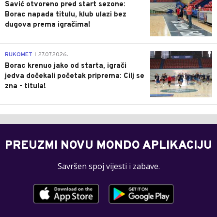
Savić otvoreno pred start sezone:
Borac napada titulu, klub ulazi bez
dugova prema igračima!
0
RUKOMET
27.07.2026.
|
Borac krenuo jako od starta, igrači
jedva dočekali početak priprema: Cilj se
zna - titula!
PREUZMI NOVU MONDO APLIKACIJU
Savršen spoj vijesti i zabave.