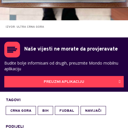
IZVOR: ULTRA CRNA GORA
Naše vijesti ne morate da provjeravate
Budite bolje informisani od drugih, preuzmite Mondo mobilnu
aplikaciju
PREUZMI APLIKACIJU
TAGOVI
CRNA GORA
BIH
FUDBAL
NAVIJAČI
PODIJELI