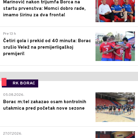
Marinović nakon trijumfa Borca na
startu prvenstva: Momci dobro rade,
imamo širinu za dva fronta!
3
Pre 13 h
Četiri gola i prekid od 40 minuta: Borac
srušio Velež na premijerligaškoj
premijeri!
RK BORAC
0
05.08.2026.
Borac m:tel zakazao osam kontrolnih
utakmica pred početak nove sezone
0
27.07.2026.