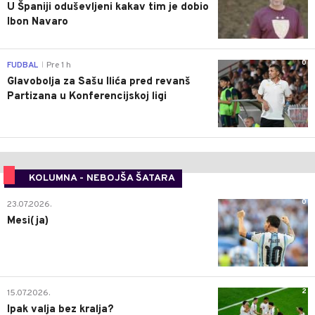
U Španiji oduševljeni kakav tim je dobio
Ibon Navaro
0
FUDBAL
Pre 1 h
|
Glavobolja za Sašu Ilića pred revanš
Partizana u Konferencijskoj ligi
KOLUMNA - NEBOJŠA ŠATARA
0
23.07.2026.
Mesi(ja)
2
15.07.2026.
Ipak valja bez kralja?