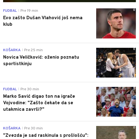
0
FUDBAL
Pre 19 min
|
Evo zašto Dušan Vlahović još nema
klub
0
KOŠARKA
Pre 25 min
|
Novica Veličković: oženio poznatu
sportistkinju
0
FUDBAL
Pre 30 min
|
Marko Savić digao ton na igrače
Vojvodine: "Zašto čekate da se
utakmica završi?"
0
KOŠARKA
Pre 30 min
|
"Zvezda je sad raskinula s prošlošću":