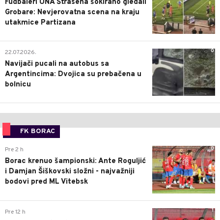
Fudbaleri UNA Štrasena šokirano gledali
Grobare: Nevjerovatna scena na kraju
utakmice Partizana
0
22.07.2026.
Navijači pucali na autobus sa
Argentincima: Dvojica su prebačena u
bolnicu
FK BORAC
0
Pre 2 h
Borac krenuo šampionski: Ante Roguljić
i Damjan Šiškovski složni - najvažniji
bodovi pred ML Vitebsk
1
Pre 12 h