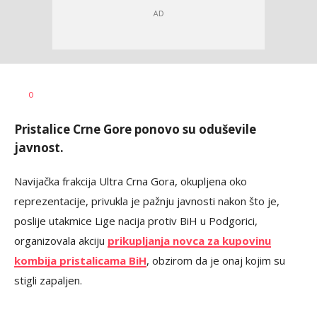
Dragan
AUTOR
0
Šutvić
Pristalice Crne Gore ponovo su oduševile
javnost.
Navijačka frakcija Ultra Crna Gora, okupljena oko
reprezentacije, privukla je pažnju javnosti nakon što je,
poslije utakmice Lige nacija protiv BiH u Podgorici,
organizovala akciju
prikupljanja novca za kupovinu
kombija pristalicama BiH
, obzirom da je onaj kojim su
stigli zapaljen.