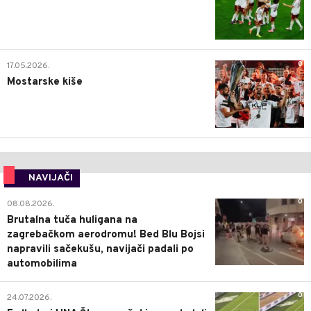
0
17.05.2026.
Mostarske kiše
NAVIJAČI
0
08.08.2026.
Brutalna tuča huligana na
zagrebačkom aerodromu! Bed Blu Bojsi
napravili sačekušu, navijači padali po
automobilima
0
24.07.2026.