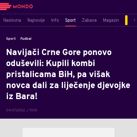
Naslovna
Najnovije
Info
Sport
Zabava
Magazin
M
Sport
Fudbal
Navijači Crne Gore ponovo
oduševili: Kupili kombi
pristalicama BiH, pa višak
novca dali za liječenje djevojke
iz Bara!
04.07.2022. / 11:05