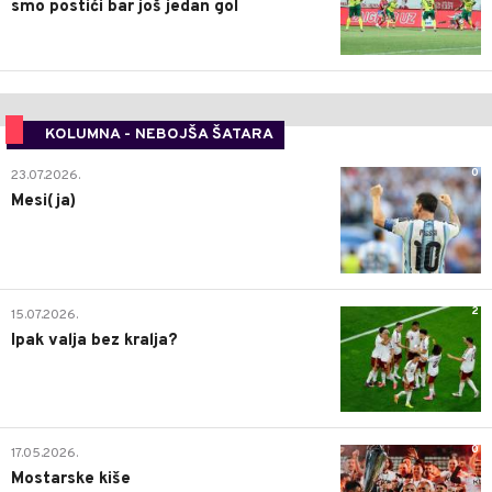
smo postići bar još jedan gol
KOLUMNA - NEBOJŠA ŠATARA
0
23.07.2026.
Mesi(ja)
2
15.07.2026.
Ipak valja bez kralja?
0
17.05.2026.
Mostarske kiše