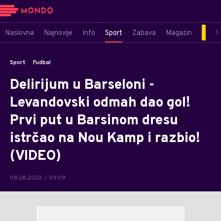
Naslovna
Najnovije
Info
Sport
Zabava
Magazin
M
Sport
Fudbal
Delirijum u Barseloni -
Levandovski odmah dao gol!
Prvi put u Barsinom dresu
istrčao na Nou Kamp i razbio!
(VIDEO)
08.08.2022. / 09:09