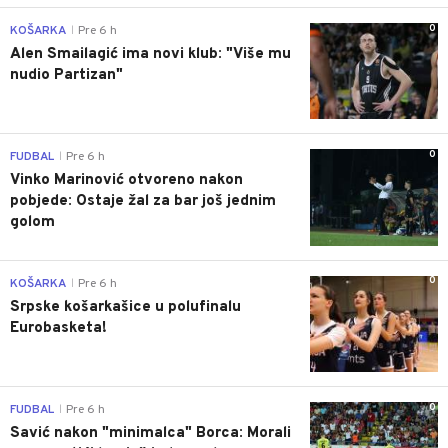
0
KOŠARKA
Pre 6 h
|
Alen Smailagić ima novi klub: "Više mu
nudio Partizan"
0
FUDBAL
Pre 6 h
|
Vinko Marinović otvoreno nakon
pobjede: Ostaje žal za bar još jednim
golom
0
KOŠARKA
Pre 6 h
|
Srpske košarkašice u polufinalu
Eurobasketa!
0
FUDBAL
Pre 6 h
|
Savić nakon "minimalca" Borca: Morali