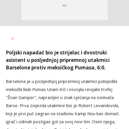
Haris
AUTOR
0
Krhalić
Poljski napadač bio je strijelac i dvostruki
asistent u posljednjoj pripremnoj utakmici
Barselone protiv meksičkog Pumasa, 6:0.
Barselona je u posljednjoj pripremnoj utakmici pobijedila
meksički klub Pumas Unam 6:0 i osvojila revijalni trofej
"Žoan Gamper", napravljen u znak sjećanja na osnivača
Barse. Prva zvijezda utakmice bio je Robert Levandovski,
koji je prvi put zaigrao na stadionu Kamp Nou kao domaći
igrač i odmah postigao gol za svoj novi tim. Osim njega,