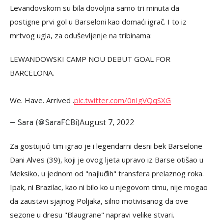
Levandovskom su bila dovoljna samo tri minuta da
postigne prvi gol u Barseloni kao domaći igrač. I to iz
mrtvog ugla, za oduševljenje na tribinama:
LEWANDOWSKI CAMP NOU DEBUT GOAL FOR
BARCELONA.
We. Have. Arrived .
pic.twitter.com/0nIgVQqSXG
August 7, 2022
— Sara (@SaraFCBi)
Za gostujući tim igrao je i legendarni desni bek Barselone
Dani Alves (39), koji je ovog ljeta upravo iz Barse otišao u
Meksiko, u jednom od "najluđih" transfera prelaznog roka.
Ipak, ni Brazilac, kao ni bilo ko u njegovom timu, nije mogao
da zaustavi sjajnog Poljaka, silno motivisanog da ove
sezone u dresu "Blaugrane" napravi velike stvari.