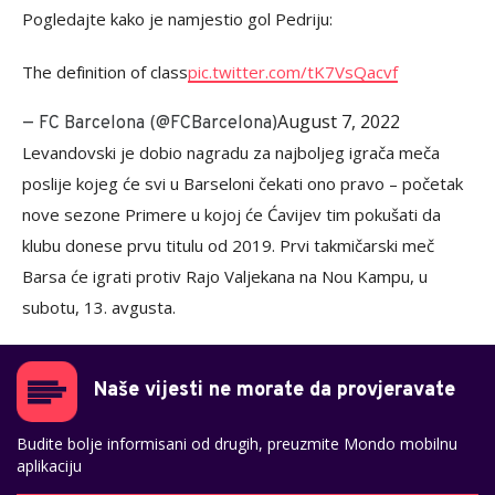
Pogledajte kako je namjestio gol Pedriju:
The definition of class
pic.twitter.com/tK7VsQacvf
August 7, 2022
— FC Barcelona (@FCBarcelona)
Levandovski je dobio nagradu za najboljeg igrača meča
poslije kojeg će svi u Barseloni čekati ono pravo – početak
nove sezone Primere u kojoj će Ćavijev tim pokušati da
klubu donese prvu titulu od 2019. Prvi takmičarski meč
Barsa će igrati protiv Rajo Valjekana na Nou Kampu, u
subotu, 13. avgusta.
Naše vijesti ne morate da provjeravate
Budite bolje informisani od drugih, preuzmite Mondo mobilnu
aplikaciju