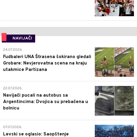
NAVIJAČI
0
24.07.2026.
Fudbaleri UNA Štrasena šokirano gledali
Grobare: Nevjerovatna scena na kraju
utakmice Partizana
0
22.07.2026.
Navijači pucali na autobus sa
Argentincima: Dvojica su prebačena u
bolnicu
1
07.07.2026.
Levski se oglasio: Saopštenje