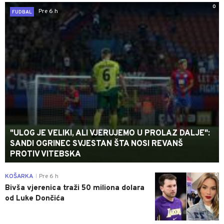
0
Pre 6 h
FUDBAL
"ULOG JE VELIKI, ALI VJERUJEMO U PROLAZ DALJE":
SANDI OGRINEC SVJESTAN ŠTA NOSI REVANŠ
PROTIV VITEBSKA
0
KOŠARKA
Pre 6 h
|
Bivša vjerenica traži 50 miliona dolara
od Luke Dončića