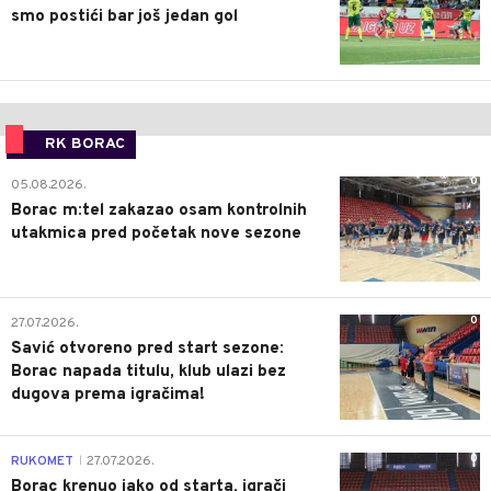
smo postići bar još jedan gol
RK BORAC
0
05.08.2026.
Borac m:tel zakazao osam kontrolnih
utakmica pred početak nove sezone
0
27.07.2026.
Savić otvoreno pred start sezone:
Borac napada titulu, klub ulazi bez
dugova prema igračima!
0
RUKOMET
27.07.2026.
|
Borac krenuo jako od starta, igrači