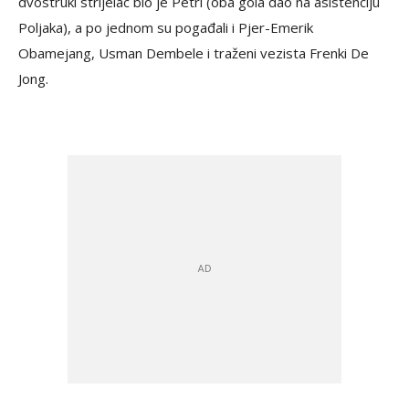
dvostruki strijelac bio je Petri (oba gola dao na asistenciju
Poljaka), a po jednom su pogađali i Pjer-Emerik
Obamejang, Usman Dembele i traženi vezista Frenki De
Jong.