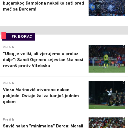
bugarskog šampiona nekoliko sati pred
meč sa Borcem!
FK BORAC
0
Pre 6 h
"Ulog je veliki, ali vjerujemo u prolaz
dalje": Sandi Ogrinec svjestan šta nosi
revanš protiv Vitebska
0
Pre 6 h
Vinko Marinović otvoreno nakon
pobjede: Ostaje žal za bar još jednim
golom
0
Pre 6 h
Savić nakon "minimalca" Borca: Morali