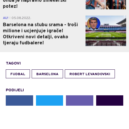
onda je napravio šmekerski
potez!
0
AU!
05.08.2022.
|
Barselona na stubu srama - troši
milione i ucjenjuje igrače!
Otkriveni novi detalji, ovako
tjeraju fudbalere!
TAGOVI
FUDBAL
BARSELONA
ROBERT LEVANDOVSKI
PODIJELI