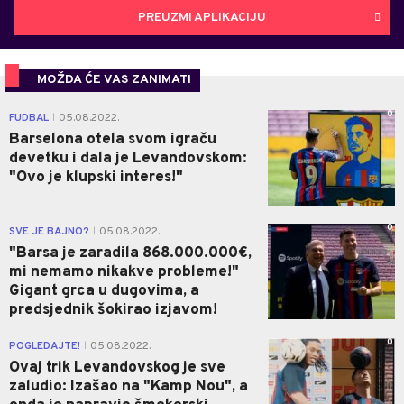
PREUZMI APLIKACIJU
MOŽDA ĆE VAS ZANIMATI
0
FUDBAL
05.08.2022.
|
Barselona otela svom igraču
devetku i dala je Levandovskom:
"Ovo je klupski interes!"
0
SVE JE BAJNO?
05.08.2022.
|
"Barsa je zaradila 868.000.000€,
mi nemamo nikakve probleme!"
Gigant grca u dugovima, a
predsjednik šokirao izjavom!
0
POGLEDAJTE!
05.08.2022.
|
Ovaj trik Levandovskog je sve
zaludio: Izašao na "Kamp Nou", a