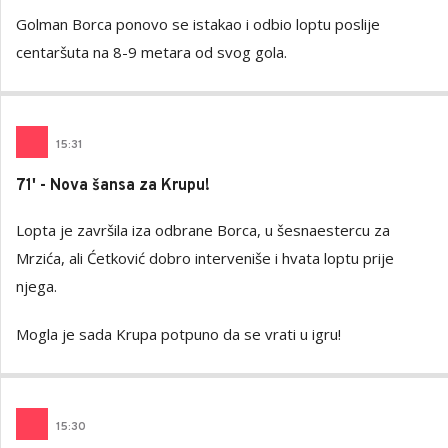
Golman Borca ponovo se istakao i odbio loptu poslije
centaršuta na 8-9 metara od svog gola.
15
:
31
71' - Nova šansa za Krupu!
Lopta je završila iza odbrane Borca, u šesnaestercu za
Mrzića, ali Ćetković dobro interveniše i hvata loptu prije
njega.
Mogla je sada Krupa potpuno da se vrati u igru!
15
:
30