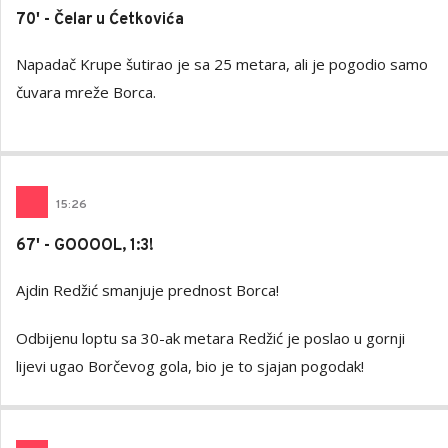
70' - Čelar u Ćetkovića
Napadač Krupe šutirao je sa 25 metara, ali je pogodio samo
čuvara mreže Borca.
15
:
26
67' - GOOOOL, 1:3!
Ajdin Redžić smanjuje prednost Borca!
Odbijenu loptu sa 30-ak metara Redžić je poslao u gornji
lijevi ugao Borčevog gola, bio je to sjajan pogodak!