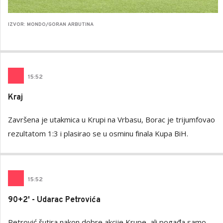
IZVOR: MONDO/GORAN ARBUTINA
15
:
52
Kraj
Završena je utakmica u Krupi na Vrbasu, Borac je trijumfovao
rezultatom 1:3 i plasirao se u osminu finala Kupa BiH.
15
:
52
90+2' - Udarac Petrovića
Petrović šutira nakon dobre akcije Krupe, ali pogađa samo