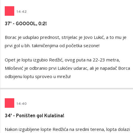
14
:
42
37' - GOOOOL, 0:2!
Borac je uduplao prednost, strijelac je Jovo Lukić, a to mu je
prvi gol u bh. takmičenjima od početka sezone!
Opet je loptu izgubio Redžić, ovog puta na 22-23 metra,
Milošević je odbranio prvi Lukićev udarac, ali je napadač Borca
odbijenu loptu sproveo u mrežu!
14
:
40
34' - Poništen gol Kulašina!
Nakon izgubljene lopte Redžića na sredini terena, lopta dolazi