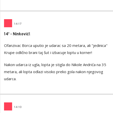
14
:
17
14' - Ninković!
Ofanzivac Borca uputio je udarac sa 20 metara, ali "jedinica"
Krupe odlično brani taj šut i izbacuje loptu u korner!
Nakon udarca iz ugla, lopta je stigla do Nikole Andrića na 35
metara, ali lopta odlazi visoko preko gola nakon njegovog
udarca.
14
:
10