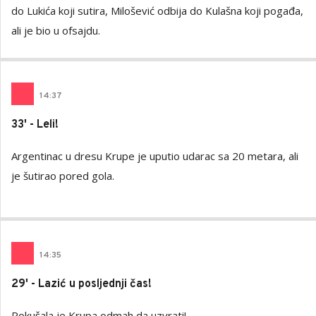
do Lukića koji sutira, Milošević odbija do Kulašna koji pogađa,
ali je bio u ofsajdu.
14
:
37
33' - Leli!
Argentinac u dresu Krupe je uputio udarac sa 20 metara, ali
je šutirao pored gola.
14
:
35
29' - Lazić u posljednji čas!
Pokušala je Krupa odmah da uzvrati!