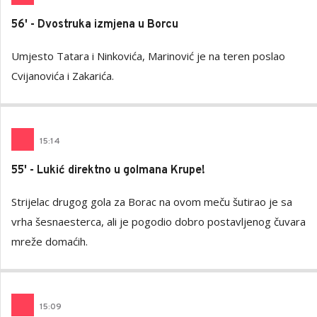
56' - Dvostruka izmjena u Borcu
Umjesto Tatara i Ninkovića, Marinović je na teren poslao
Cvijanovića i Zakarića.
15
:
14
55' - Lukić direktno u golmana Krupe!
Strijelac drugog gola za Borac na ovom meču šutirao je sa
vrha šesnaesterca, ali je pogodio dobro postavljenog čuvara
mreže domaćih.
15
:
09