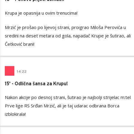
Krupa je opasnija u ovim trenucima!
Mrzić je prošao po lijevoj strani, proigrao Miloša Perovića u
sredini na deset metara od gola, napadač Krupe je šutirao, ali
Ćetković brani!
14
:
22
15' - Odlična šansa za Krupu!
Nakon akcije po desnoj strani, šutirao je najbolji strijelac m:tel
Prve lige RS Srđan Mrzić, ali je taj udarac odbrana Borca
izblokirala!