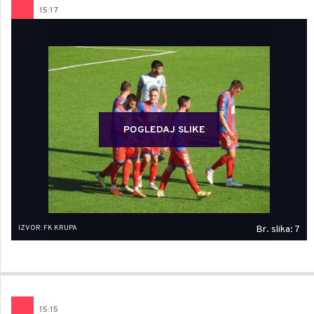
15
:
17
POGLEDAJ SLIKE
IZVOR: FK KRUPA
Br. slika: 7
15
:
15