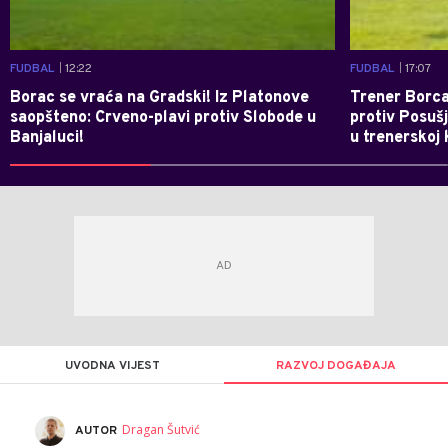
FUDBAL
| 12:22
FUDBAL
| 17:07
Borac se vraća na Gradski! Iz Platonove
Trener Borca
saopšteno: Crveno-plavi protiv Slobode u
protiv Posuš
Banjaluci!
u trenerskoj 
UVODNA VIJEST
RAZVOJ DOGAĐAJA
Dragan Šutvić
AUTOR