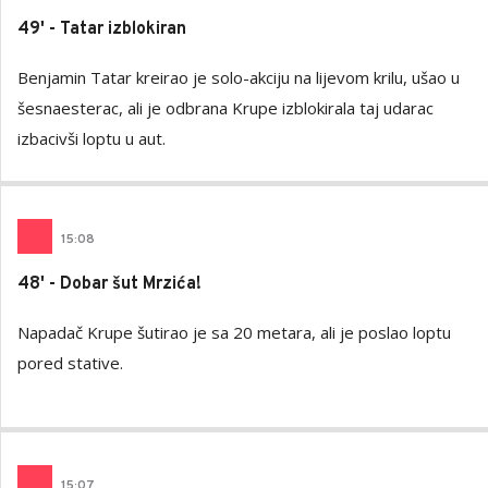
49' - Tatar izblokiran
Benjamin Tatar kreirao je solo-akciju na lijevom krilu, ušao u
šesnaesterac, ali je odbrana Krupe izblokirala taj udarac
izbacivši loptu u aut.
15
:
08
48' - Dobar šut Mrzića!
Napadač Krupe šutirao je sa 20 metara, ali je poslao loptu
pored stative.
15
:
07