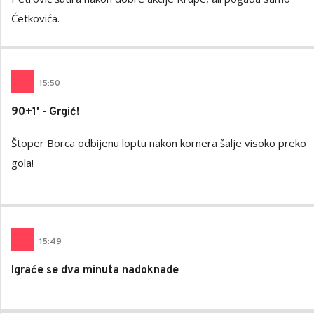
Ćetkovića.
15
:
50
90+1' - Grgić!
Štoper Borca odbijenu loptu nakon kornera šalje visoko preko
gola!
15
:
49
Igraće se dva minuta nadoknade