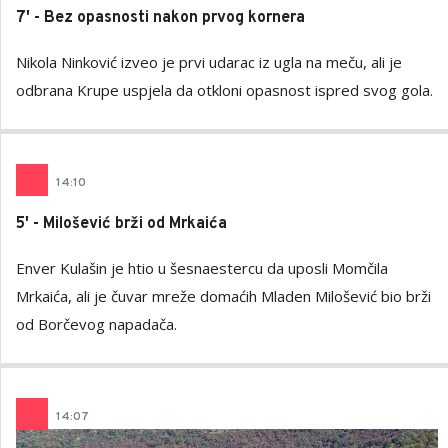
7' - Bez opasnosti nakon prvog kornera
Nikola Ninković izveo je prvi udarac iz ugla na meču, ali je
odbrana Krupe uspjela da otkloni opasnost ispred svog gola.
14
:
10
5' - Milošević brži od Mrkaića
Enver Kulašin je htio u šesnaestercu da uposli Momčila
Mrkaića, ali je čuvar mreže domaćih Mladen Milošević bio brži
od Borčevog napadača.
14
:
07