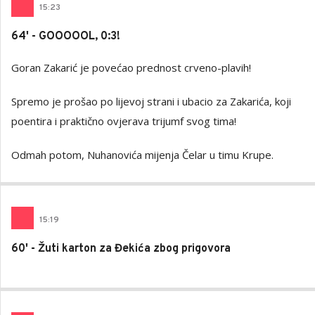
15
:
23
64' - GOOOOOL, 0:3!
Goran Zakarić je povećao prednost crveno-plavih!
Spremo je prošao po lijevoj strani i ubacio za Zakarića, koji
poentira i praktično ovjerava trijumf svog tima!
Odmah potom, Nuhanovića mijenja Čelar u timu Krupe.
15
:
19
60' - Žuti karton za Đekića zbog prigovora