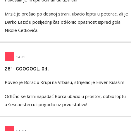
Mrzić je prošao po desnoj strani, ubacio loptu u peterac, ali je
Darko Lazić u posljednji čas otklonio opasnost ispred gola
Nikole Ćetkovića.
14
:
31
28' - GOOOOOL, 0:1!
Poveo je Borac u Krupi na Vrbasu, strijelac je Enver Kulašin!
Odlično se krilni napadač Borca ubacio u prostor, dobio loptu
u šesnaestercu i pogodio uz prvu stativu!