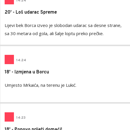
14
:
24
20' - Loš udarac Spreme
Lijevi bek Borca izveo je slobodan udarac sa desne strane,
sa 30 metara od gola, ali šalje loptu preko prečke.
14
:
24
18' - Izmjena u Borcu
Umjesto Mrkaića, na terenu je Lukić.
14
:
23
18' - Ponovo prijeti domaći!