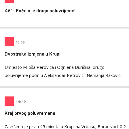
46' - Počelo je drugo poluvrijeme!
15
:
05
Dvostruka izmjena u Krupi
Umjesto Miloša Perovića i Ognjena Đuričina, drugo
poluvrijeme počinju Aleksandar Petrović i Nemanja Raković.
14
:
49
Kraj prvog poluvremena
Završeno je prvih 45 minuta u Krupi na Vrbasu, Borac vodi 0:2