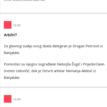
IZVOR: MONDO/GORAN ARBUTINA
13
:
30
Arbitri?
Za glavnog sudiju ovog duela delegiran je Dragan Petrović iz
Banjaluke.
Pomoćnici su njegov sugrađanin Nebojša Žugić i Prijedorčanin
Sreten Udovičić, dok je četvrti arbitar Nemanja Aleksić iz
Banjaluke.
13
:
09