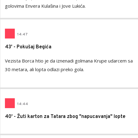
golovima Envera Kulašina i Jove Lukića.
14
:
47
43' - Pokušaj Begića
Vezista Borca htio je da iznenadi golmana Krupe udarcem sa
30 metara, ali lopta odlazi preko gola.
14
:
44
40' - Žuti karton za Tatara zbog "napucavanja" lopte