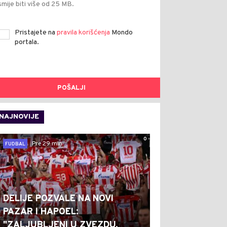
smije biti više od 25 MB.
Pristajete na
pravila korišćenja
Mondo
portala.
POŠALJI
NAJNOVIJE
0
Pre 29 min
FUDBAL
DELIJE POZVALE NA NOVI
PAZAR I HAPOEL:
"ZALJUBLJENI U ZVEZDU,