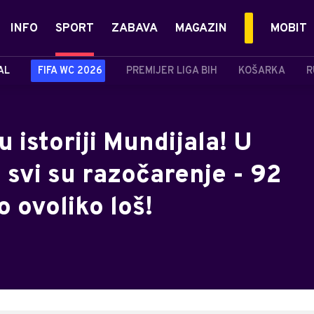
INFO
SPORT
ZABAVA
MAGAZIN
MOBIT
AL
FIFA WC 2026
PREMIJER LIGA BIH
KOŠARKA
R
 istoriji Mundijala! U
 svi su razočarenje - 92
o ovoliko loš!