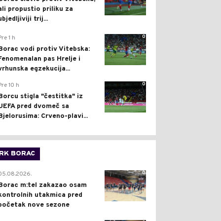
ali propustio priliku za
ubjedljiviji trij...
0
Pre 1 h
Borac vodi protiv Vitebska:
Fenomenalan pas Hrelje i
vrhunska egzekucija...
0
Pre 10 h
Borcu stigla "čestitka" iz
UEFA pred dvomeč sa
Bjelorusima: Crveno-plavi...
RK BORAC
0
05.08.2026.
Borac m:tel zakazao osam
kontrolnih utakmica pred
početak nove sezone