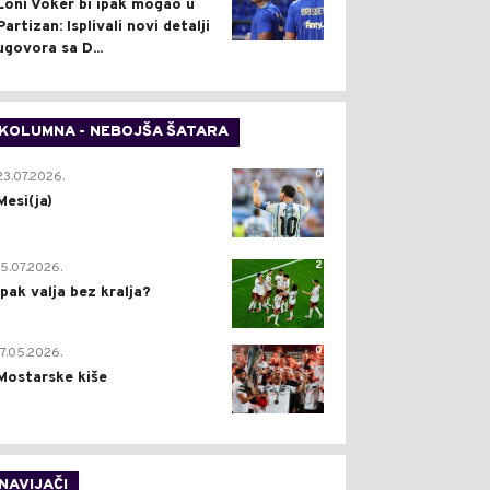
Loni Voker bi ipak mogao u
Partizan: Isplivali novi detalji
ugovora sa D...
KOLUMNA - NEBOJŠA ŠATARA
0
23.07.2026.
Mesi(ja)
2
15.07.2026.
Ipak valja bez kralja?
0
17.05.2026.
Mostarske kiše
NAVIJAČI