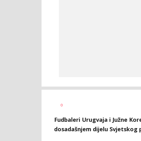
Haris
AUTOR
0
Krhalić
Fudbaleri Urugvaja i Južne Kore
dosadašnjem dijelu Svjetskog 