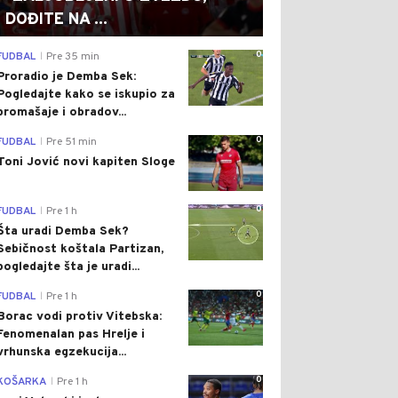
DOĐITE NA ...
0
FUDBAL
Pre 35 min
|
Proradio je Demba Sek:
Pogledajte kako se iskupio za
promašaje i obradov...
0
FUDBAL
Pre 51 min
|
Toni Jović novi kapiten Sloge
0
FUDBAL
Pre 1 h
|
Šta uradi Demba Sek?
Sebičnost koštala Partizan,
pogledajte šta je uradi...
0
FUDBAL
Pre 1 h
|
Borac vodi protiv Vitebska:
Fenomenalan pas Hrelje i
vrhunska egzekucija...
0
KOŠARKA
Pre 1 h
|