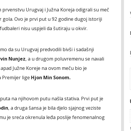
prvenstvu Urugvaj i Južna Koreja odigrali su meč
 gola. Ovo je prvi put u 92 godine dugoj istoriji
dbaleri nisu uspjeli da šutiraju u okvir.
 da su Urugvaj predvodili bivši i sadašnji
vin Nunjez
, a u drugom poluvremenu se navali
Napad Južne Koreje na ovom meču bio je
 Premijer lige
Hjon Min Sonom.
a puta na njihovom putu našla stativa. Prvi put je
odin
, a druga šansa je bila djelo sjajnog veziste
emu je sreća okrenula leđa poslije fenomenalnog