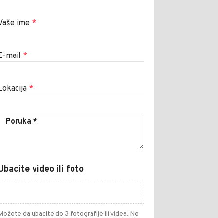
Vaše ime
*
E-mail
*
Lokacija
*
Ubacite video ili foto
Možete da ubacite do 3 fotografije ili videa. Ne