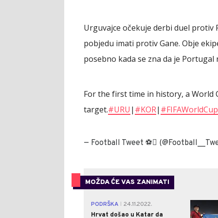
Urguvajce očekuje derbi duel protiv 
pobjedu imati protiv Gane. Obje eki
posebno kada se zna da je Portugal na
For the first time in history, a Wor
target.
#URU
|
#KOR
|
#FIFAWorldCup
— Football Tweet ⚽ (@Football__Tw
MOŽDA ĆE VAS ZANIMATI
PODRŠKA
24.11.2022.
|
Hrvat došao u Katar da