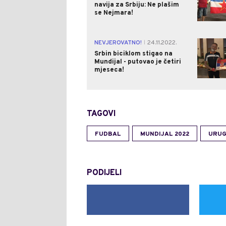
navija za Srbiju: Ne plašim
se Nejmara!
NEVJEROVATNO!
24.11.2022.
|
Srbin biciklom stigao na
Mundijal - putovao je četiri
mjeseca!
TAGOVI
FUDBAL
MUNDIJAL 2022
URUG
PODIJELI