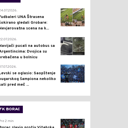
0
24.07.2026.
Fudbaleri UNA Štrasena
šokirano gledali Grobare:
Nevjerovatna scena na k...
0
22.07.2026.
Navijači pucali na autobus sa
Argentincima: Dvojica su
prebačena u bolnicu
1
07.07.2026.
Levski se oglasio: Saopštenje
bugarskog šampiona nekoliko
sati pred meč ...
FK BORAC
0
Pre 2 min
Borac slavio protiv Vitebska,