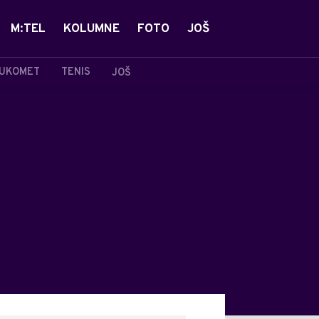
M:TEL
KOLUMNE
FOTO
JOŠ
UKOMET
TENIS
JOŠ