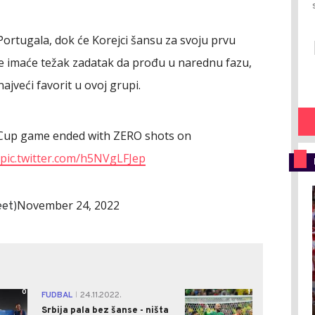
Portugala, dok će Korejci šansu za svoju prvu
pe imaće težak zadatak da prođu u narednu fazu,
jveći favorit u ovoj grupi.
ld Cup game ended with ZERO shots on
pic.twitter.com/h5NVgLFJep
November 24, 2022
eet)
0
1
FUDBAL
24.11.2022.
|
Srbija pala bez šanse - ništa