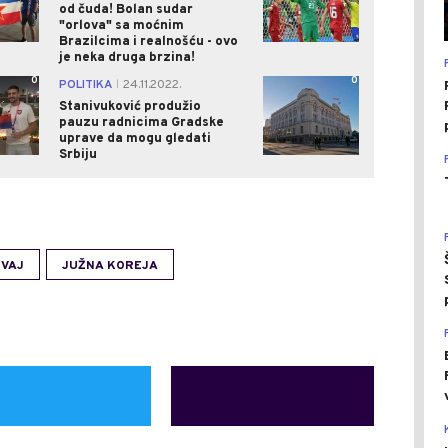
od čuda! Bolan sudar
"orlova" sa moćnim
Brazilcima i realnošću - ovo
je neka druga brzina!
0
0
POLITIKA
24.11.2022.
|
Stanivuković produžio
pauzu radnicima Gradske
uprave da mogu gledati
Srbiju
VAJ
JUŽNA KOREJA