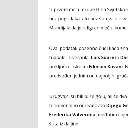
U prvom meču grupe H na Svjetskom 
bez pogodaka, ali i bez šuteva u okvir
Mundijala da je odigran meč u kome fu
Ovaj podatak posebno čudi kada znamo
fudbaler Liverpula,
Luis Suarez
i
Dar
priključio i iskusni
Edinson Kavani
. 
predvođen jednim od najboljih igrača
Urugvajci su bili bliže golu, ali se dv
fenomenalno odreagovao
Dijego G
Frederika Valverdea
, međutim i nj
šuta iz daljine.