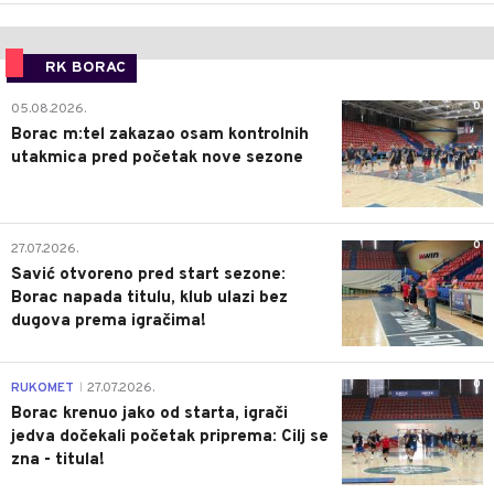
RK BORAC
0
05.08.2026.
Borac m:tel zakazao osam kontrolnih
utakmica pred početak nove sezone
0
27.07.2026.
Savić otvoreno pred start sezone:
Borac napada titulu, klub ulazi bez
dugova prema igračima!
0
RUKOMET
27.07.2026.
|
Borac krenuo jako od starta, igrači
jedva dočekali početak priprema: Cilj se
zna - titula!