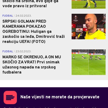
skočio na Srbina, evo gdje ga
vode pravo iz pritvora!
0
FUDBAL
24.02.2023.
|
SRPSKI GOLMAN PRED
KAMERAMA POKAZAO
OGREBOTINU: Huligan ga
zaskočio sa leđa, Dmitrović traži
reakciju UEFA! (FOTO)
0
FUDBAL
23.02.2023.
|
MARKO SE OKRENUO, A ON MU
SKOČIO ZA VRAT! Prvi snimak
užasnog napada na srpskog
fudbalera
Naše vijesti ne morate da provjeravate