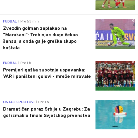
0
FUDBAL
Pre 53 min
|
Zvezdin golman zaplakao na
"Marakani": Trebinjac dugo čekao
šansu, a onda ga je greška skupo
koštala
0
FUDBAL
Pre 1 h
|
Premijerligaška subotnja uspavanka:
VAR i poništeni golovi - mreže mirovale
0
OSTALI SPORTOVI
Pre 1 h
|
Dramatičan poraz Srbije u Zagrebu: Za
gol izmaklo finale Svjetskog prvenstva