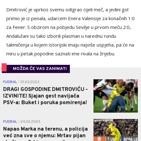
Dmitrović je uprkos svemu odigrao cijeli meč, a jedini gol
primio je iz penala, udarcem Enera Valensije za konačnih 1:0
za Fener. S obzirom na pobjedu Sevilje u prvom meču 2:0,
Andalužani su tako izborili plasman u narednu rundu
takmičenja u kojem istorijski imaju najviše uspjeha, pa će na
miru u petak popodne saznati ime rivala na žrijebu.
MOŽDA ĆE VAS ZANIMATI
0
FUDBAL
01.03.2023.
|
DRAGI GOSPODINE DMITROVIĆU -
IZVINITE! Sjajan gest navijača
PSV-a: Buket i poruka pomirenja!
0
FUDBAL
24.02.2023.
|
Napao Marka na terenu, a policija
već zna sve o njemu: Mrtav pijan