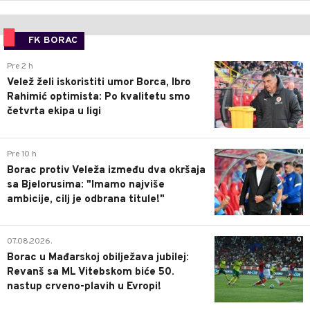
FK BORAC
0
Pre 2 h
Velež želi iskoristiti umor Borca, Ibro
Rahimić optimista: Po kvalitetu smo
četvrta ekipa u ligi
0
Pre 10 h
Borac protiv Veleža između dva okršaja
sa Bjelorusima: "Imamo najviše
ambicije, cilj je odbrana titule!"
0
07.08.2026.
Borac u Mađarskoj obilježava jubilej:
Revanš sa ML Vitebskom biće 50.
nastup crveno-plavih u Evropi!