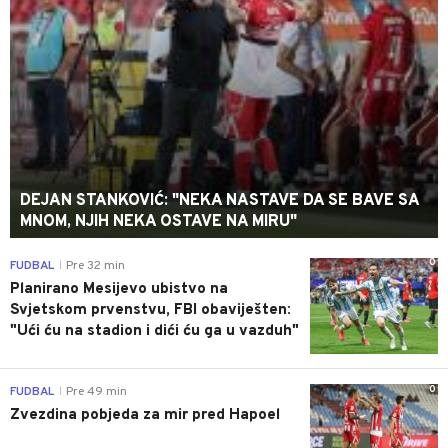
DEJAN STANKOVIĆ: "NEKA NASTAVE DA SE BAVE SA
MNOM, NJIH NEKA OSTAVE NA MIRU"
0
FUDBAL
Pre 32 min
|
Planirano Mesijevo ubistvo na
Svjetskom prvenstvu, FBI obaviješten:
"Ući ću na stadion i dići ću ga u vazduh"
0
FUDBAL
Pre 49 min
|
Zvezdina pobjeda za mir pred Hapoel