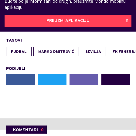
Budite bolje informisani od drugih, preuzmite Mondo mobilnu
aplikaciju
PREUZMI APLIKACIJU
TAGOVI
FUDBAL
MARKO DMITROVIĆ
SEVILJA
FK FENERB
PODIJELI
KOMENTARI
0