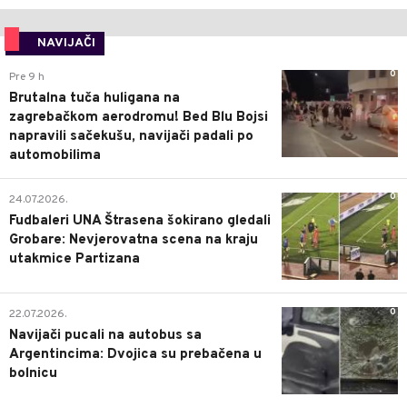
NAVIJAČI
0
Pre 9 h
Brutalna tuča huligana na
zagrebačkom aerodromu! Bed Blu Bojsi
napravili sačekušu, navijači padali po
automobilima
0
24.07.2026.
Fudbaleri UNA Štrasena šokirano gledali
Grobare: Nevjerovatna scena na kraju
utakmice Partizana
0
22.07.2026.
Navijači pucali na autobus sa
Argentincima: Dvojica su prebačena u
bolnicu