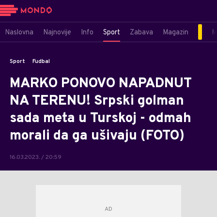
Naslovna
Najnovije
Info
Sport
Zabava
Magazin
M
Sport
Fudbal
MARKO PONOVO NAPADNUT
NA TERENU! Srpski golman
sada meta u Turskoj - odmah
morali da ga ušivaju (FOTO)
16.03.2023. / 20:59