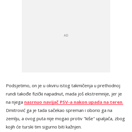
Podsjetimo, on je u okviru istog takmičenja u prethodnoj
rundi takođe fizički napadnut, mada još ekstremnije, jer je
na njega
nasrnuo navijač PSV-a nakon upada na teren
.
Dmitrović ga je tada sačekao spreman i oborio ga na
zemlju, a ovog puta nije mogao protiv "kiše" upaljača, zbog
kojih će turski tim sigurno biti kažnjen.