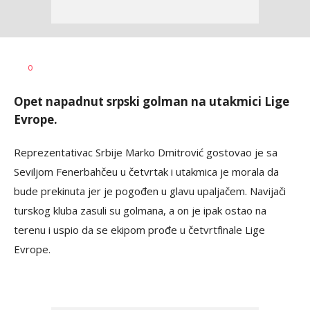
Haris
AUTOR
0
Krhalić
Opet napadnut srpski golman na utakmici Lige
Evrope.
Reprezentativac Srbije Marko Dmitrović gostovao je sa
Seviljom Fenerbahčeu u četvrtak i utakmica je morala da
bude prekinuta jer je pogođen u glavu upaljačem. Navijači
turskog kluba zasuli su golmana, a on je ipak ostao na
terenu i uspio da se ekipom prođe u četvrtfinale Lige
Evrope.