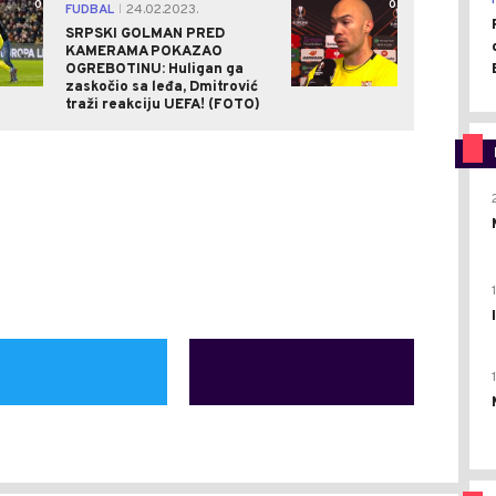
0
0
FUDBAL
24.02.2023.
|
SRPSKI GOLMAN PRED
KAMERAMA POKAZAO
OGREBOTINU: Huligan ga
zaskočio sa leđa, Dmitrović
traži reakciju UEFA! (FOTO)