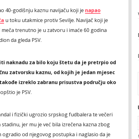
ao 40-godišnju kaznu navijaču koji je
napao
ća
u toku utakmice protiv Sevilje. Navijač koji je
meča trenutno je u zatvoru i imaće 60 godina
dion da gleda PSV.
iti naknadu za bilo koju štetu da je pretrpio od
čnu zatvorsku kaznu, od kojih je jedan mjesec
 takođe izreklo zabranu prisustva području oko
aopštio je PSV.
dal i fizički ugrozio srpskog fudbalera te večeri
 stadinu, jer mu je već bila izrečena kazna zbog
 ogradio od njegovog postupka i naglasio da je