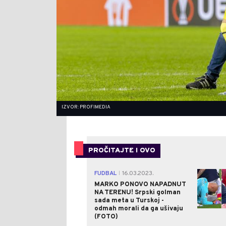
IZVOR: PROFIMEDIA
PROČITAJTE I OVO
FUDBAL
16.03.2023.
|
MARKO PONOVO NAPADNUT
NA TERENU! Srpski golman
sada meta u Turskoj -
odmah morali da ga ušivaju
(FOTO)