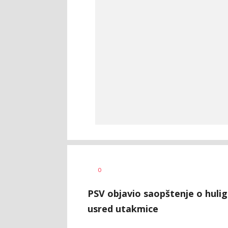
Bojan
AUTOR
0
Jakovljević
PSV objavio saopštenje o hulig
usred utakmice