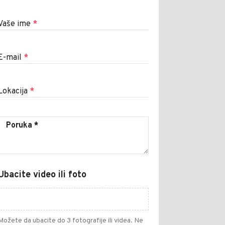
Vaše ime
*
E-mail
*
Lokacija
*
Ubacite video ili foto
Možete da ubacite do 3 fotografije ili videa. Ne