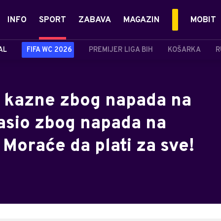
INFO
SPORT
ZABAVA
MAGAZIN
MOBIT
AL
FIFA WC 2026
PREMIJER LIGA BIH
KOŠARKA
R
a kazne zbog napada na
lasio zbog napada na
Moraće da plati za sve!