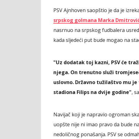
PSV Ajnhoven saopštio je da je izrek
srpskog golmana Marka Dmitrovi
nasrnuo na srpskog fudbalera usred 
kada sljedeći put bude mogao na sta
"Uz dodatak toj kazni, PSV će traž
njega. On trenutno služi tromjese
uslovno. Državno tužilaštvo mu je
stadiona Filips na dvije godine"
, s
Navijač koji je napravio ogroman skan
uopšte nije ni imao pravo da bude na
nedoličnog ponašanja. PSV se odmah