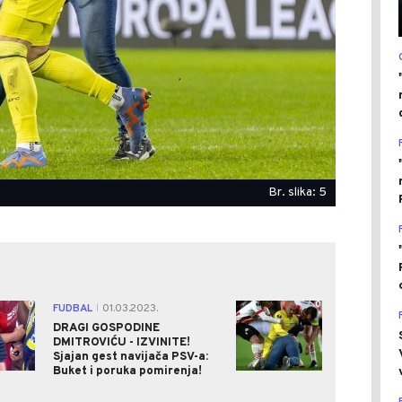
Br. slika: 5
0
0
FUDBAL
01.03.2023.
|
DRAGI GOSPODINE
DMITROVIĆU - IZVINITE!
Sjajan gest navijača PSV-a:
Buket i poruka pomirenja!