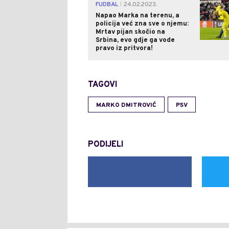
FUDBAL
24.02.2023.
|
Napao Marka na terenu, a
policija već zna sve o njemu:
Mrtav pijan skočio na
Srbina, evo gdje ga vode
pravo iz pritvora!
TAGOVI
MARKO DMITROVIĆ
PSV
PODIJELI