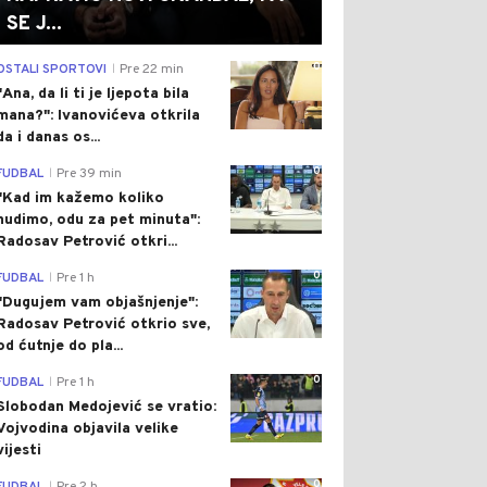
SE J...
0
OSTALI SPORTOVI
Pre 22 min
|
"Ana, da li ti je ljepota bila
mana?": Ivanovićeva otkrila
da i danas os...
0
FUDBAL
Pre 39 min
|
"Kad im kažemo koliko
nudimo, odu za pet minuta":
Radosav Petrović otkri...
0
FUDBAL
Pre 1 h
|
"Dugujem vam objašnjenje":
Radosav Petrović otkrio sve,
od ćutnje do pla...
0
FUDBAL
Pre 1 h
|
Slobodan Medojević se vratio:
Vojvodina objavila velike
vijesti
0
|