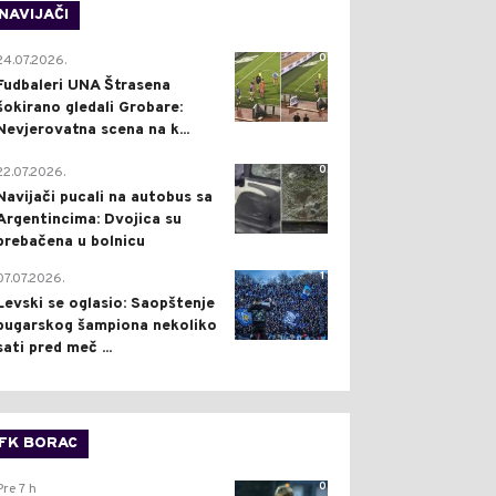
NAVIJAČI
0
24.07.2026.
Fudbaleri UNA Štrasena
šokirano gledali Grobare:
Nevjerovatna scena na k...
0
22.07.2026.
Navijači pucali na autobus sa
Argentincima: Dvojica su
prebačena u bolnicu
1
07.07.2026.
Levski se oglasio: Saopštenje
bugarskog šampiona nekoliko
sati pred meč ...
FK BORAC
0
Pre 7 h