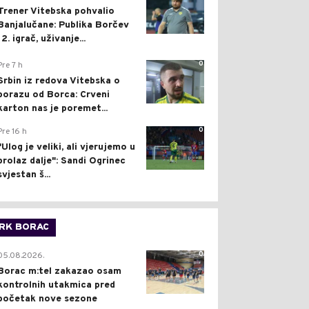
Trener Vitebska pohvalio
Banjalučane: Publika Borčev
12. igrač, uživanje...
0
Pre 7 h
Srbin iz redova Vitebska o
porazu od Borca: Crveni
karton nas je poremet...
0
Pre 16 h
"Ulog je veliki, ali vjerujemo u
prolaz dalje": Sandi Ogrinec
svjestan š...
RK BORAC
0
05.08.2026.
Borac m:tel zakazao osam
kontrolnih utakmica pred
početak nove sezone