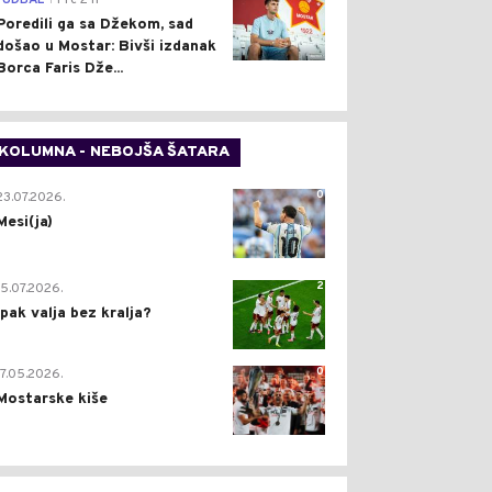
FUDBAL
Pre 2 h
Poredili ga sa Džekom, sad
došao u Mostar: Bivši izdanak
Borca Faris Dže...
KOLUMNA - NEBOJŠA ŠATARA
0
23.07.2026.
Mesi(ja)
2
15.07.2026.
Ipak valja bez kralja?
0
17.05.2026.
Mostarske kiše