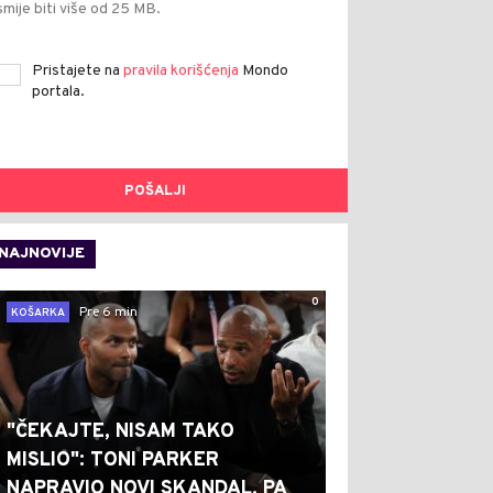
smije biti više od 25 MB.
Pristajete na
pravila korišćenja
Mondo
portala.
POŠALJI
NAJNOVIJE
0
Pre 6 min
KOŠARKA
"ČEKAJTE, NISAM TAKO
MISLIO": TONI PARKER
NAPRAVIO NOVI SKANDAL, PA