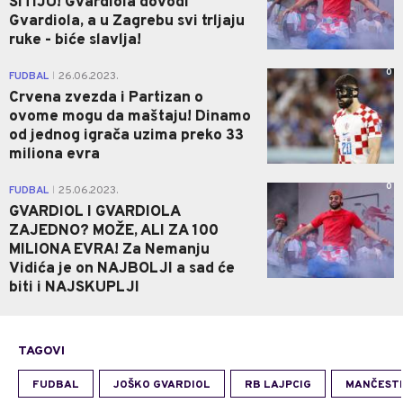
SITIJU! Gvardiola dovodi
Gvardiola, a u Zagrebu svi trljaju
ruke - biće slavlja!
0
FUDBAL
26.06.2023.
|
Crvena zvezda i Partizan o
ovome mogu da maštaju! Dinamo
od jednog igrača uzima preko 33
miliona evra
0
FUDBAL
25.06.2023.
|
GVARDIOL I GVARDIOLA
ZAJEDNO? MOŽE, ALI ZA 100
MILIONA EVRA! Za Nemanju
Vidića je on NAJBOLJI a sad će
biti i NAJSKUPLJI
TAGOVI
FUDBAL
JOŠKO GVARDIOL
RB LAJPCIG
MANČESTE