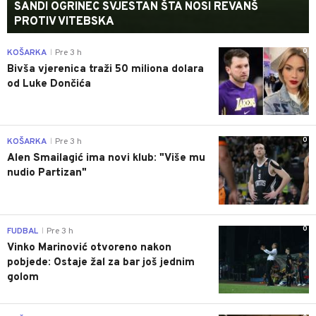
SANDI OGRINEC SVJESTAN ŠTA NOSI REVANŠ
PROTIV VITEBSKA
0
KOŠARKA
Pre 3 h
|
Bivša vjerenica traži 50 miliona dolara
od Luke Dončića
0
KOŠARKA
Pre 3 h
|
Alen Smailagić ima novi klub: "Više mu
nudio Partizan"
0
FUDBAL
Pre 3 h
|
Vinko Marinović otvoreno nakon
pobjede: Ostaje žal za bar još jednim
golom