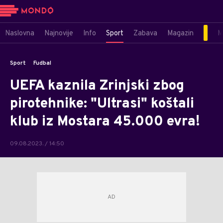
Naslovna
Najnovije
Info
Sport
Zabava
Magazin
M
Sport
Fudbal
UEFA kaznila Zrinjski zbog
pirotehnike: "Ultrasi" koštali
klub iz Mostara 45.000 evra!
09.08.2023. / 14:50