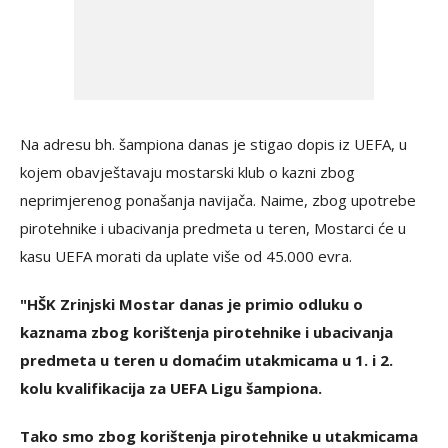
Na adresu bh. šampiona danas je stigao dopis iz UEFA, u
kojem obavještavaju mostarski klub o kazni zbog
neprimjerenog ponašanja navijača. Naime, zbog upotrebe
pirotehnike i ubacivanja predmeta u teren, Mostarci će u
kasu UEFA morati da uplate više od 45.000 evra.
"HŠK Zrinjski Mostar danas je primio odluku o
kaznama zbog korištenja pirotehnike i ubacivanja
predmeta u teren u domaćim utakmicama u 1. i 2.
kolu kvalifikacija za UEFA Ligu šampiona.
Tako smo zbog korištenja pirotehnike u utakmicama