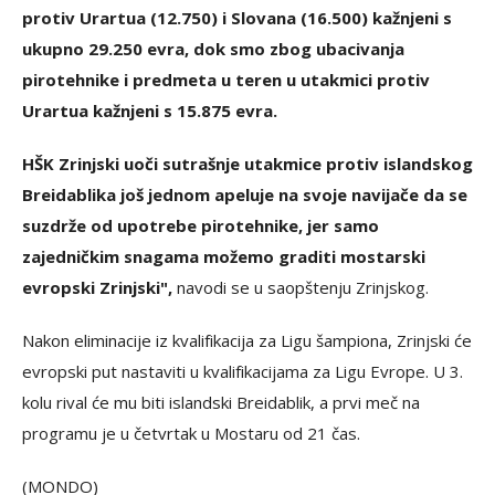
protiv Urartua (12.750) i Slovana (16.500) kažnjeni s
ukupno 29.250 evra, dok smo zbog ubacivanja
pirotehnike i predmeta u teren u utakmici protiv
Urartua kažnjeni s 15.875 evra.
HŠK Zrinjski uoči sutrašnje utakmice protiv islandskog
Breidablika još jednom apeluje na svoje navijače da se
suzdrže od upotrebe pirotehnike, jer samo
zajedničkim snagama možemo graditi mostarski
evropski Zrinjski",
navodi se u saopštenju Zrinjskog.
Nakon eliminacije iz kvalifikacija za Ligu šampiona, Zrinjski će
evropski put nastaviti u kvalifikacijama za Ligu Evrope. U 3.
kolu rival će mu biti islandski Breidablik, a prvi meč na
programu je u četvrtak u Mostaru od 21 čas.
(MONDO)