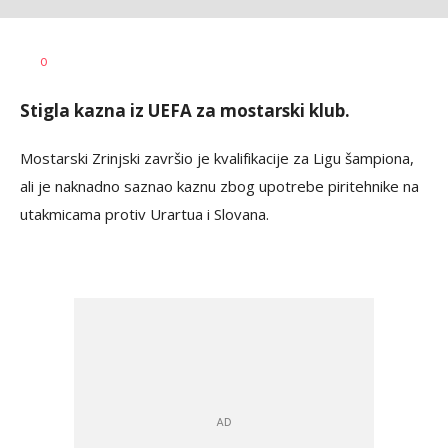
Bojan
AUTOR
0
Jakovljević
Stigla kazna iz UEFA za mostarski klub.
Mostarski Zrinjski završio je kvalifikacije za Ligu šampiona,
ali je naknadno saznao kaznu zbog upotrebe piritehnike na
utakmicama protiv Urartua i Slovana.