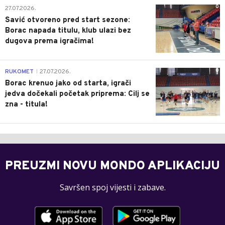
0
27.07.2026.
Savić otvoreno pred start sezone:
Borac napada titulu, klub ulazi bez
dugova prema igračima!
0
RUKOMET
27.07.2026.
|
Borac krenuo jako od starta, igrači
jedva dočekali početak priprema: Cilj se
zna - titula!
PREUZMI NOVU MONDO APLIKACIJU
Savršen spoj vijesti i zabave.