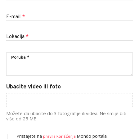
E-mail
*
Lokacija
*
Ubacite video ili foto
Možete da ubacite do 3 fotografije ili videa. Ne smije biti
više od 25 MB.
Pristajete na
Mondo portala.
pravila korišćenja