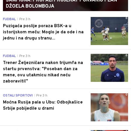
ŠAMPIONA: PROPALI PROJEKAT POKVARIO PLAN
DŽOELA BOLOMBOJA
0
FUDBAL
Pre 3 h
|
Puzigaća poslije poraza BSK-a u
istorijskom meču: Moglo je da ode i na
jednu i na drugu stranu...
0
FUDBAL
Pre 3 h
|
Trener Željezničara nakon trijumfa na
startu prvenstva: "Poseban dan za
mene, ovu utakmicu nikad neću
zaboraviti!"
0
OSTALI SPORTOVI
Pre 3 h
|
Moćna Rusija pala u Ubu: Odbojkašice
Srbije pobijedile u drami