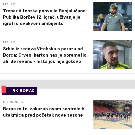
0
Pre 17 h
Trener Vitebska pohvalio Banjalučane:
Publika Borčev 12. igrač, uživanje je
igrati u ovakvom ambijentu
0
Pre 17 h
Srbin iz redova Vitebska o porazu od
Borca: Crveni karton nas je poremetio,
ali ide revanš - ništa još nije gotovo
RK BORAC
0
05.08.2026.
Borac m:tel zakazao osam kontrolnih
utakmica pred početak nove sezone