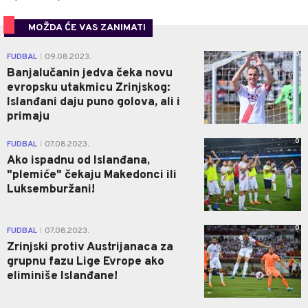
MOŽDA ĆE VAS ZANIMATI
0
FUDBAL
09.08.2023.
|
Banjalučanin jedva čeka novu
evropsku utakmicu Zrinjskog:
Islanđani daju puno golova, ali i
primaju
0
FUDBAL
07.08.2023.
|
Ako ispadnu od Islanđana,
"plemiće" čekaju Makedonci ili
Luksemburžani!
0
FUDBAL
07.08.2023.
|
Zrinjski protiv Austrijanaca za
grupnu fazu Lige Evrope ako
eliminiše Islanđane!