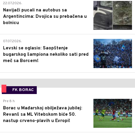
0
22.07.2026.
Navijači pucali na autobus sa
Argentincima: Dvojica su prebačena u
bolnicu
1
07.07.2026.
Levski se oglasio: Saopštenje
bugarskog šampiona nekoliko sati pred
meč sa Borcem!
FK BORAC
0
Pre 8 h
Borac u Mađarskoj obilježava jubilej:
Revanš sa ML Vitebskom biće 50.
nastup crveno-plavih u Evropi!