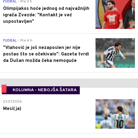
0
FUDBAL
Pre 3 h
|
Olimpijakos hoće jednog od najvažnijih
igrača Zvezde: "Kontakt je već
uspostavljen"
0
FUDBAL
Pre 4 h
|
"Vlahović je još nezaposlen jer nije
postao što se očekivalo": Gazeta tvrdi
da Dušan možda čeka nemoguće
KOLUMNA - NEBOJŠA ŠATARA
0
23.07.2026.
Mesi(ja)