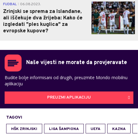
0
FUDBAL
06.08.2023.
|
Zrinjski se sprema za Islanđane,
ali iščekuje dva žrijeba: Kako će
izgledati "ples kuglica" za
evropske kupove?
Naše vijesti ne morate da provjeravate
Budite bolje informisani od drugih, preuzmite Mondo mobilnu
aplikaciju
PREUZMI APLIKACIJU
TAGOVI
HŠK ZRINJSKI
LIGA ŠAMPIONA
UEFA
KAZNA