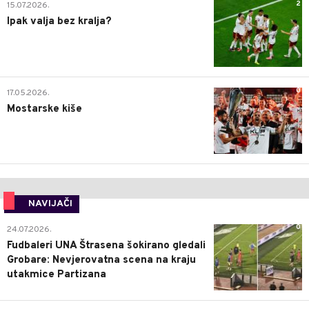
2
15.07.2026.
Ipak valja bez kralja?
0
17.05.2026.
Mostarske kiše
NAVIJAČI
0
24.07.2026.
Fudbaleri UNA Štrasena šokirano gledali
Grobare: Nevjerovatna scena na kraju
utakmice Partizana