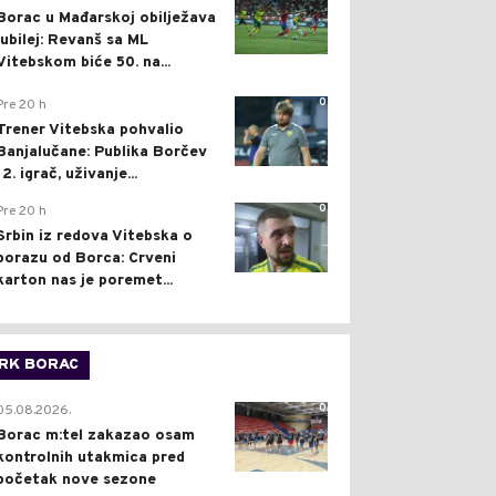
Borac u Mađarskoj obilježava
jubilej: Revanš sa ML
Vitebskom biće 50. na...
0
Pre 20 h
Trener Vitebska pohvalio
Banjalučane: Publika Borčev
12. igrač, uživanje...
0
Pre 20 h
Srbin iz redova Vitebska o
porazu od Borca: Crveni
karton nas je poremet...
RK BORAC
0
05.08.2026.
Borac m:tel zakazao osam
kontrolnih utakmica pred
početak nove sezone