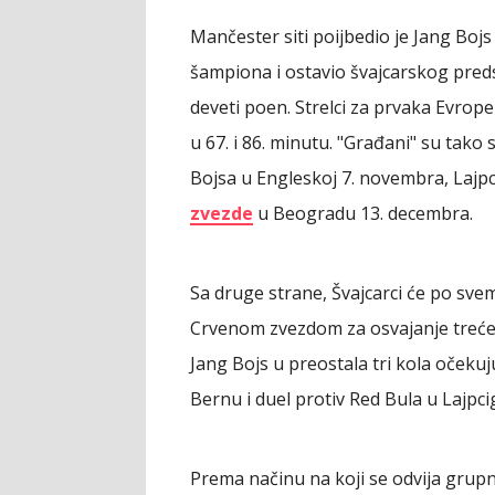
Mančester siti poijbedio je Jang Bojs 
šampiona i ostavio švajcarskog pred
deveti poen. Strelci za prvaka Evrope
u 67. i 86. minutu. "Građani" su tak
Bojsa u Engleskoj 7. novembra, Lajp
zvezde
u Beogradu 13. decembra.
Sa druge strane, Švajcarci će po svem
Crvenom zvezdom za osvajanje treće 
Jang Bojs u preostala tri kola očekuj
Bernu i duel protiv Red Bula u Lajpc
Prema načinu na koji se odvija grupn