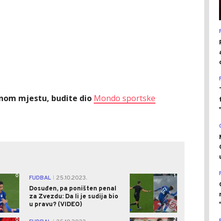
ednom mjestu, budite dio
Mondo sportske
0
1
FUDBAL
25.10.2023.
|
Dosuđen, pa poništen penal
za Zvezdu: Da li je sudija bio
u pravu? (VIDEO)
0
2