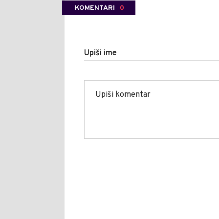
KOMENTARI
0
Upiši ime