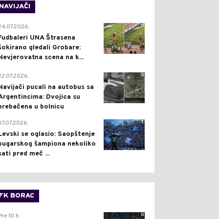
NAVIJAČI
0
24.07.2026.
Fudbaleri UNA Štrasena
šokirano gledali Grobare:
Nevjerovatna scena na k...
0
22.07.2026.
Navijači pucali na autobus sa
Argentincima: Dvojica su
prebačena u bolnicu
1
07.07.2026.
Levski se oglasio: Saopštenje
bugarskog šampiona nekoliko
sati pred meč ...
FK BORAC
0
Pre 10 h