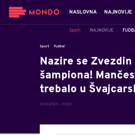
NASLOVNA
NAJNOVIJE
Sport:
NAJNOVIJE
FUDB
Sport
Fudbal
Nazire se Zvezdin 
šampiona! Mančeste
trebalo u Švajcars
25.10.2023. / 23:03