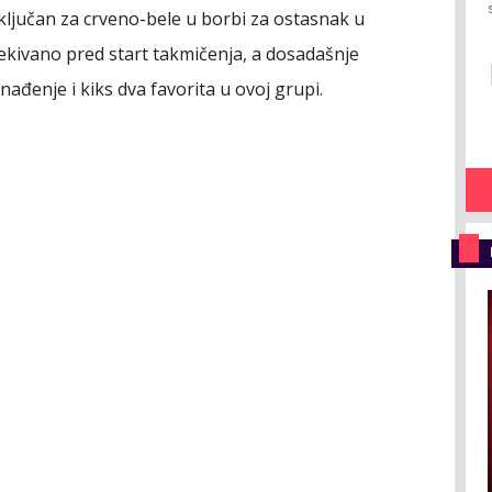
 ključan za crveno-bele u borbi za ostasnak u
čekivano pred start takmičenja, a dosadašnje
nađenje i kiks dva favorita u ovoj grupi.