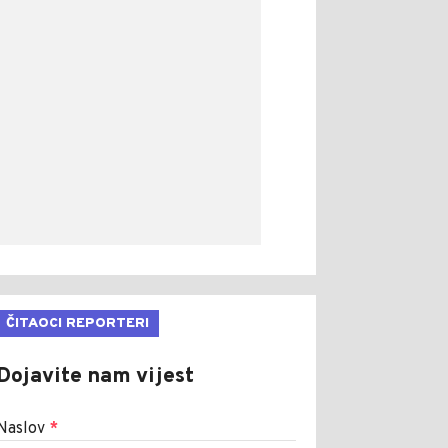
ČITAOCI REPORTERI
Dojavite nam vijest
Naslov
*