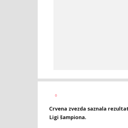
Dragan
AUTOR
0
Šutvić
Crvena zvezda saznala rezulta
Ligi šampiona.