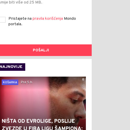
smije biti više od 25 MB.
Pristajete na
pravila korišćenja
Mondo
portala.
POŠALJI
NAJNOVIJE
0
Pre 5 h
KOŠARKA
NIŠTA OD EVROLIGE, POSLIJE
ZVEZDE U FIBA LIGU ŠAMPIONA: