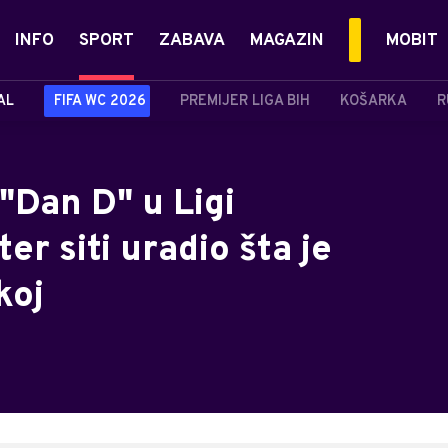
INFO
SPORT
ZABAVA
MAGAZIN
MOBIT
AL
FIFA WC 2026
PREMIJER LIGA BIH
KOŠARKA
R
"Dan D" u Ligi
r siti uradio šta je
koj