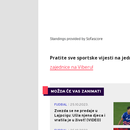
Sofascore
Standings provided by
Pratite sve sportske vijesti na j
zajednice na Viberu!
MOŽDA ĆE VAS ZANIMATI
FUDBAL
25.10.2023.
|
Zvezda se ne predaje u
Lajpcigu: Ušla njena djeca i
vratila je u život! (VIDEO)