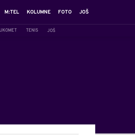
M:TEL
KOLUMNE
FOTO
JOŠ
UKOMET
TENIS
JOŠ