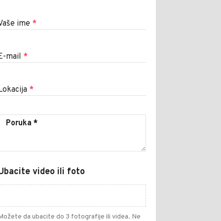
Vaše ime
*
E-mail
*
Lokacija
*
Ubacite video ili foto
Možete da ubacite do 3 fotografije ili videa. Ne