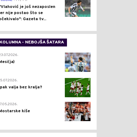
FUDBAL
Pre 7 h
"Vlahović je još nezaposlen
jer nije postao što se
očekivalo": Gazeta tv...
KOLUMNA - NEBOJŠA ŠATARA
0
23.07.2026.
Mesi(ja)
2
15.07.2026.
Ipak valja bez kralja?
0
17.05.2026.
Mostarske kiše