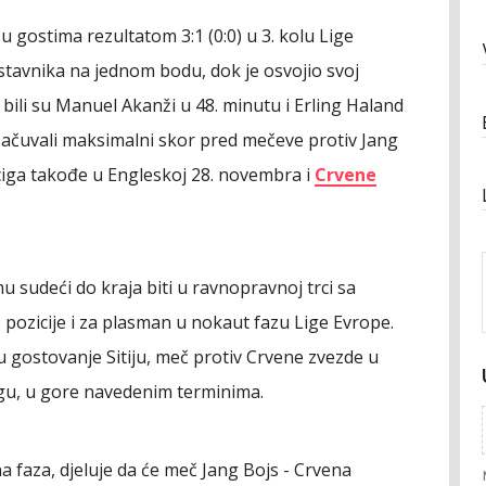
u gostima rezultatom 3:1 (0:0) u 3. kolu Lige
stavnika na jednom bodu, dok je osvojio svoj
 bili su Manuel Akanži u 48. minutu i Erling Haland
o sačuvali maksimalni skor pred mečeve protiv Jang
ciga takođe u Engleskoj 28. novembra i
Crvene
u sudeći do kraja biti u ravnopravnoj trci sa
pozicije i za plasman u nokaut fazu Lige Evrope.
u gostovanje Sitiju, meč protiv Crvene zvezde u
igu, u gore navedenim terminima.
a faza, djeluje da će meč Jang Bojs - Crvena