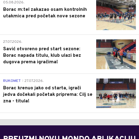
0
05.08.2026.
Borac m:tel zakazao osam kontrolnih
utakmica pred početak nove sezone
0
27.07.2026.
Savić otvoreno pred start sezone:
Borac napada titulu, klub ulazi bez
dugova prema igračima!
0
RUKOMET
27.07.2026.
|
Borac krenuo jako od starta, igrači
jedva dočekali početak priprema: Cilj se
zna - titula!