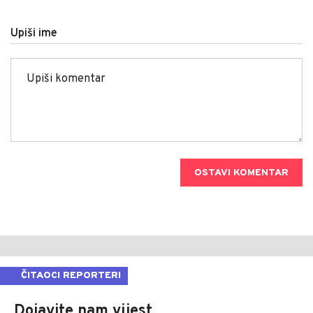
Upiši ime
OSTAVI KOMENTAR
ČITAOCI REPORTERI
Dojavite nam vijest