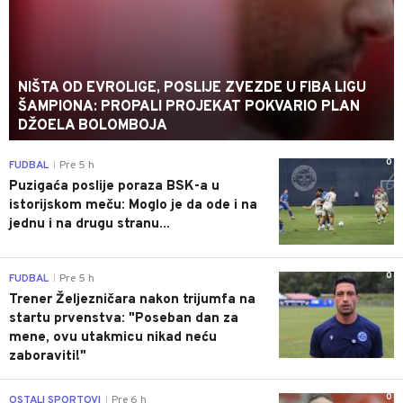
NIŠTA OD EVROLIGE, POSLIJE ZVEZDE U FIBA LIGU
ŠAMPIONA: PROPALI PROJEKAT POKVARIO PLAN
DŽOELA BOLOMBOJA
0
FUDBAL
Pre 5 h
|
Puzigaća poslije poraza BSK-a u
istorijskom meču: Moglo je da ode i na
jednu i na drugu stranu...
0
FUDBAL
Pre 5 h
|
Trener Željezničara nakon trijumfa na
startu prvenstva: "Poseban dan za
mene, ovu utakmicu nikad neću
zaboraviti!"
0
OSTALI SPORTOVI
Pre 6 h
|