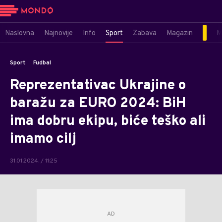
Naslovna
Najnovije
Info
Sport
Zabava
Magazin
M
Sport
Fudbal
Reprezentativac Ukrajine o
baražu za EURO 2024: BiH
ima dobru ekipu, biće teško ali
imamo cilj
31.01.2024. / 11:25