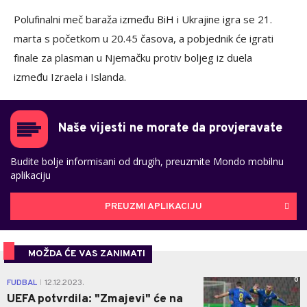
Polufinalni meč baraža između BiH i Ukrajine igra se 21.
marta s početkom u 20.45 časova, a pobjednik će igrati
finale za plasman u Njemačku protiv boljeg iz duela
između Izraela i Islanda.
Naše vijesti ne morate da provjeravate
Budite bolje informisani od drugih, preuzmite Mondo mobilnu
aplikaciju
PREUZMI APLIKACIJU
MOŽDA ĆE VAS ZANIMATI
0
FUDBAL
12.12.2023.
|
UEFA potvrdila: "Zmajevi" će na