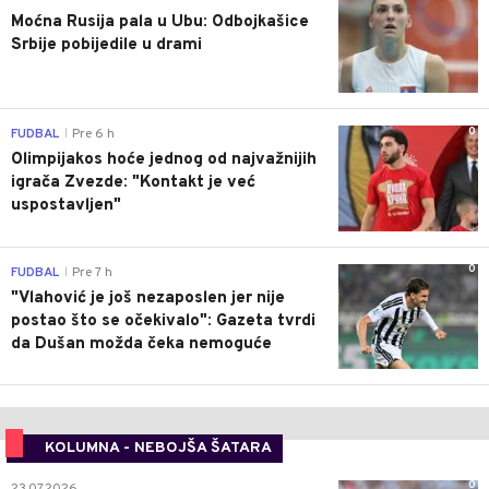
Moćna Rusija pala u Ubu: Odbojkašice
Srbije pobijedile u drami
0
FUDBAL
Pre 6 h
|
Olimpijakos hoće jednog od najvažnijih
igrača Zvezde: "Kontakt je već
uspostavljen"
0
FUDBAL
Pre 7 h
|
"Vlahović je još nezaposlen jer nije
postao što se očekivalo": Gazeta tvrdi
da Dušan možda čeka nemoguće
KOLUMNA - NEBOJŠA ŠATARA
0
23.07.2026.