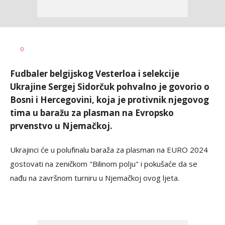
Nebojša
AUTOR
0
Šatara
Fudbaler belgijskog Vesterloa i selekcije
Ukrajine Sergej Sidorčuk pohvalno je govorio o
Bosni i Hercegovini, koja je protivnik njegovog
tima u baražu za plasman na Evropsko
prvenstvo u Njemačkoj.
Ukrajinci će u polufinalu baraža za plasman na EURO 2024
gostovati na zeničkom "Bilinom polju" i pokušaće da se
nađu na završnom turniru u Njemačkoj ovog ljeta.