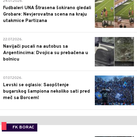
24.07.2026.
Fudbaleri UNA Štrasena šokirano gledali
Grobare: Nevjerovatna scena na kraju
utakmice Partizana
0
22.07.2026.
Navijači pucali na autobus sa
Argentincima: Dvojica su prebačena u
bolnicu
1
07.07.2026.
Levski se oglasio: Saopštenje
bugarskog šampiona nekoliko sati pred
meč sa Borcem!
FK BORAC