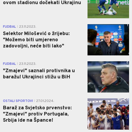
ovom stadionu dočekati Ukrajinu
1
FUDBAL
23.11.2023.
|
Selektor Milošević o žrijebu:
"Možemo biti umjereno
zadovoljni, neće biti lako"
0
FUDBAL
23.11.2023.
|
"Zmajevi" saznali protivnika u
baražu! Ukrajinci stižu u BiH
0
OSTALI SPORTOVI
27.01.2024.
|
Baraž za Svjetsko prvenstvo:
"Zmajevi" protiv Portugala,
Srbija ide na Špance!