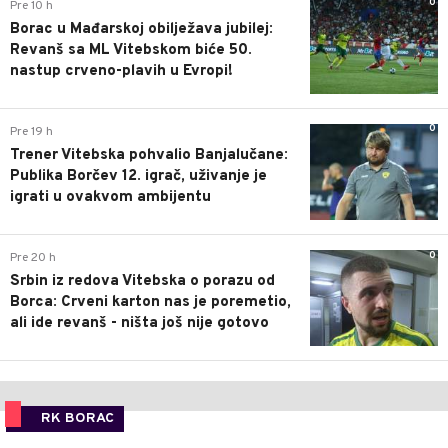
0
Pre 10 h
Borac u Mađarskoj obilježava jubilej:
Revanš sa ML Vitebskom biće 50.
nastup crveno-plavih u Evropi!
0
Pre 19 h
Trener Vitebska pohvalio Banjalučane:
Publika Borčev 12. igrač, uživanje je
igrati u ovakvom ambijentu
0
Pre 20 h
Srbin iz redova Vitebska o porazu od
Borca: Crveni karton nas je poremetio,
ali ide revanš - ništa još nije gotovo
RK BORAC