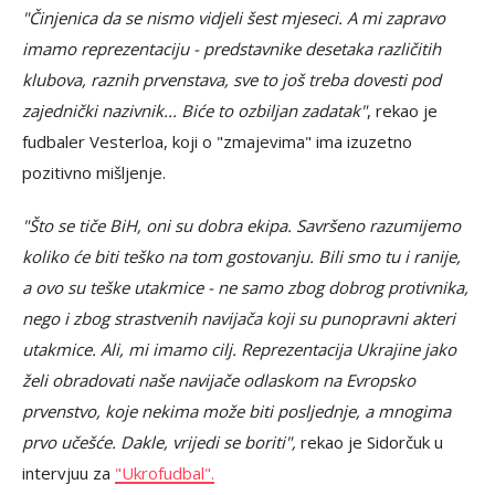
"Činjenica da se nismo vidjeli šest mjeseci. A mi zapravo
imamo reprezentaciju - predstavnike desetaka različitih
klubova, raznih prvenstava, sve to još treba dovesti pod
zajednički nazivnik... Biće to ozbiljan zadatak"
, rekao je
fudbaler Vesterloa, koji o "zmajevima" ima izuzetno
pozitivno mišljenje.
"Što se tiče BiH, oni su dobra ekipa. Savršeno razumijemo
koliko će biti teško na tom gostovanju. Bili smo tu i ranije,
a ovo su teške utakmice - ne samo zbog dobrog protivnika,
nego i zbog strastvenih navijača koji su punopravni akteri
utakmice. Ali, mi imamo cilj. Reprezentacija Ukrajine jako
želi obradovati naše navijače odlaskom na Evropsko
prvenstvo, koje nekima može biti posljednje, a mnogima
prvo učešće. Dakle, vrijedi se boriti",
rekao je Sidorčuk u
intervjuu za
"Ukrofudbal".