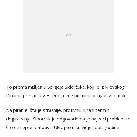
To prema mišljenju Sergeja Sidorčuka, koji je iz kijevskog
Dinama prešao u Vesterlo, neće biti nimalo lagan zadatak.
Na pitanje, šta je strašnije, protivnik ili rani termin
dogiravanja, Sidorčuk je odgovorio da je najveći problem to
što se reprezentativci Ukrajine nisu vidjeli pola godine.