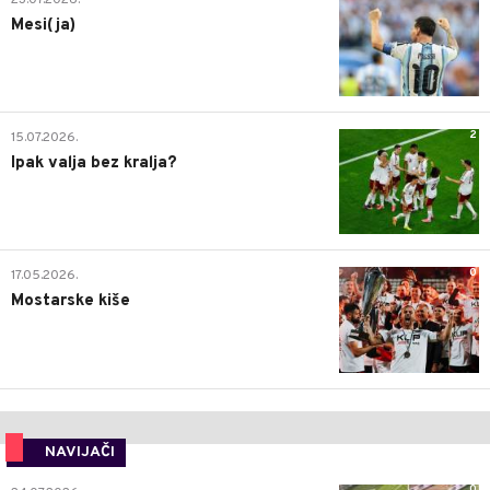
Mesi(ja)
2
15.07.2026.
Ipak valja bez kralja?
0
17.05.2026.
Mostarske kiše
NAVIJAČI
0