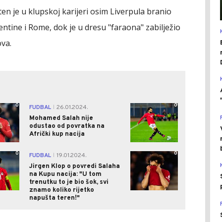
en je u klupskoj karijeri osim Liverpula branio
rentine i Rome, dok je u dresu "faraona" zabilježio
ova.
0
0
FUDBAL
26.01.2024.
|
Mohamed Salah nije
odustao od povratka na
Afrički kup nacija
0
0
FUDBAL
19.01.2024.
|
Jirgen Klop o povredi Salaha
na Kupu nacija: "U tom
trenutku to je bio šok, svi
znamo koliko rijetko
napušta teren!"