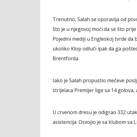
Trenutno, Salah se oporavlja od povred
što je u njegovoj moći da se što prije 
Pojedini mediji u Engleskoj tvrde da 
ukoliko Klop odluči ipak da ga pošted
Brentforda.
Iako je Salah propustio mečeve poslje
strijelaca Premijer lige sa 14 golova,
U crvenom dresu je odigrao 332 utakm
asistencija. Osvojio je sa klubom sa 