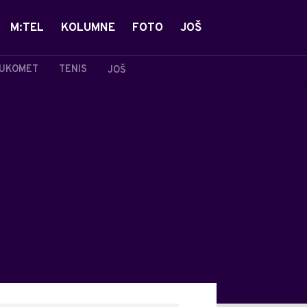
M:TEL
KOLUMNE
FOTO
JOŠ
UKOMET
TENIS
JOŠ