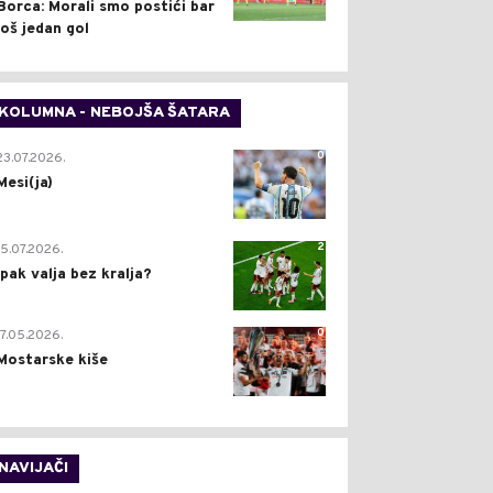
Borca: Morali smo postići bar
još jedan gol
KOLUMNA - NEBOJŠA ŠATARA
0
23.07.2026.
Mesi(ja)
2
15.07.2026.
Ipak valja bez kralja?
0
17.05.2026.
Mostarske kiše
NAVIJAČI