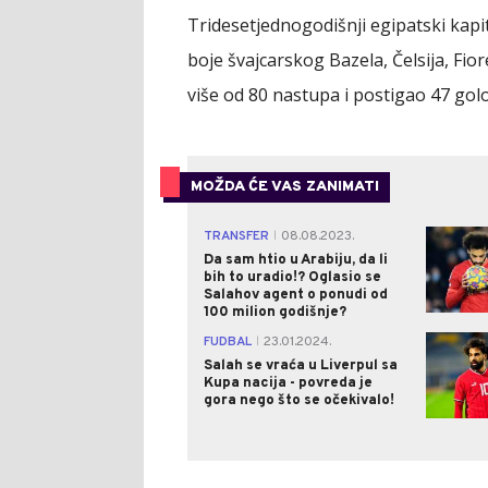
Tridesetjednogodišnji egipatski kapit
boje švajcarskog Bazela, Čelsija, Fio
više od 80 nastupa i postigao 47 gol
MOŽDA ĆE VAS ZANIMATI
TRANSFER
08.08.2023.
|
Da sam htio u Arabiju, da li
bih to uradio!? Oglasio se
Salahov agent o ponudi od
100 milion godišnje?
FUDBAL
23.01.2024.
|
Salah se vraća u Liverpul sa
Kupa nacija - povreda je
gora nego što se očekivalo!