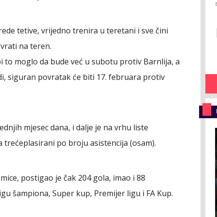
e tetive, vrijedno trenira u teretani i sve čini
vrati na teren.
bi to moglo da bude već u subotu protiv Barnlija, a
i, siguran povratak će biti 17. februara protiv
dnjih mjesec dana, i dalje je na vrhu liste
 a trećeplasirani po broju asistencija (osam).
ice, postigao je čak 204 gola, imao i 88
Ligu šampiona, Super kup, Premijer ligu i FA Kup.