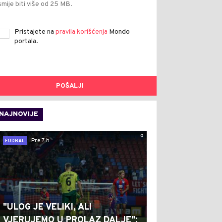
smije biti više od 25 MB.
Pristajete na
pravila korišćenja
Mondo
portala.
POŠALJI
NAJNOVIJE
0
Pre 7 h
FUDBAL
"ULOG JE VELIKI, ALI
VJERUJEMO U PROLAZ DALJE":