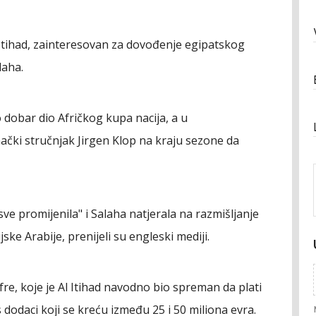
 Itihad, zainteresovan za dovođenje egipatskog
laha.
dobar dio Afričkog kupa nacija, a u
čki stručnjak Jirgen Klop na kraju sezone da
ve promijenila" i Salaha natjerala na razmišljanje
ske Arabije, prenijeli su engleski mediji.
re, koje je Al Itihad navodno bio spreman da plati
 dodaci koji se kreću između 25 i 50 miliona evra.