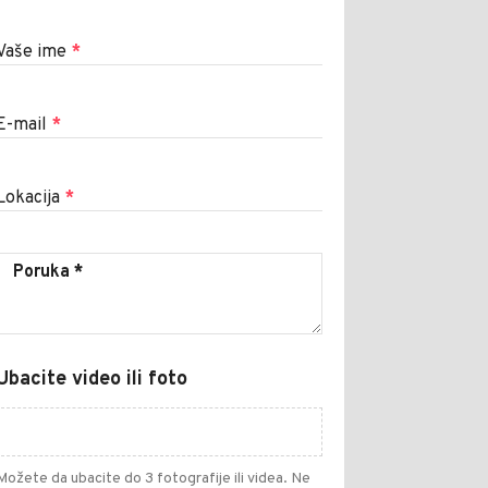
Vaše ime
*
E-mail
*
Lokacija
*
Ubacite video ili foto
Možete da ubacite do 3 fotografije ili videa. Ne