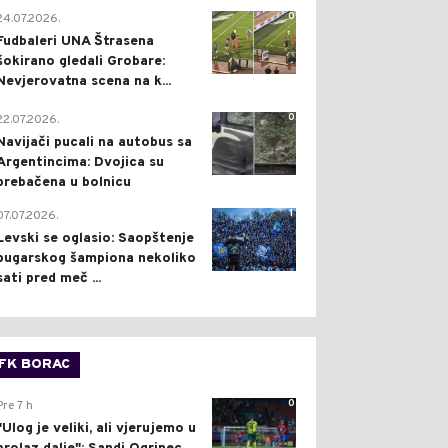
0
24.07.2026.
Fudbaleri UNA Štrasena
šokirano gledali Grobare:
Nevjerovatna scena na k...
0
22.07.2026.
Navijači pucali na autobus sa
Argentincima: Dvojica su
prebačena u bolnicu
1
07.07.2026.
Levski se oglasio: Saopštenje
bugarskog šampiona nekoliko
sati pred meč ...
FK BORAC
0
Pre 7 h
"Ulog je veliki, ali vjerujemo u