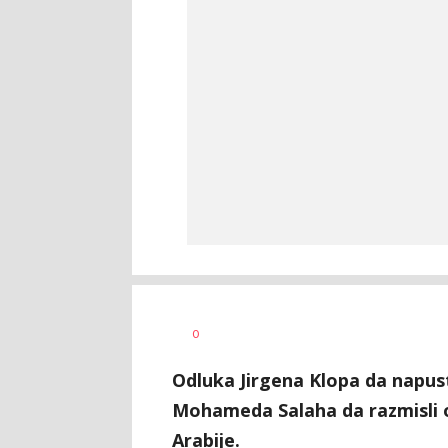
Nebojša
AUTOR
0
Šatara
Odluka Jirgena Klopa da napusti
Mohameda Salaha da razmisli o
Arabije.