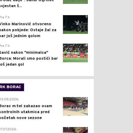
prolaz dalje": Sandi Ogrinec
svjestan š...
0
Pre 7 h
Vinko Marinović otvoreno
nakon pobjede: Ostaje žal za
bar još jednim golom
0
Pre 7 h
Savić nakon "minimalca"
Borca: Morali smo postići bar
još jedan gol
RK BORAC
0
05.08.2026.
Borac m:tel zakazao osam
kontrolnih utakmica pred
početak nove sezone
0
27.07.2026.