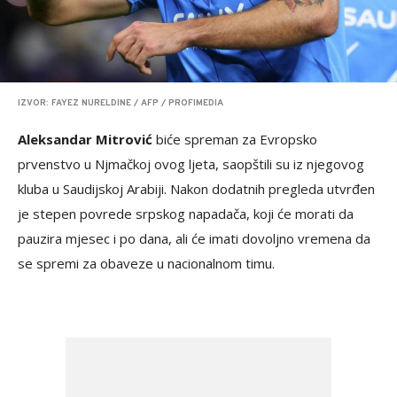
IZVOR: FAYEZ NURELDINE / AFP / PROFIMEDIA
Aleksandar Mitrović
biće spreman za Evropsko
prvenstvo u Njmačkoj ovog ljeta, saopštili su iz njegovog
kluba u Saudijskoj Arabiji. Nakon dodatnih pregleda utvrđen
je stepen povrede srpskog napadača, koji će morati da
pauzira mjesec i po dana, ali će imati dovoljno vremena da
se spremi za obaveze u nacionalnom timu.