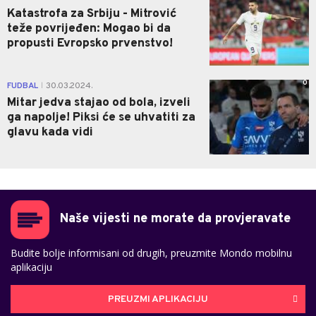
Katastrofa za Srbiju - Mitrović
teže povrijeđen: Mogao bi da
propusti Evropsko prvenstvo!
0
FUDBAL
30.03.2024.
|
Mitar jedva stajao od bola, izveli
ga napolje! Piksi će se uhvatiti za
glavu kada vidi
Naše vijesti ne morate da provjeravate
Budite bolje informisani od drugih, preuzmite Mondo mobilnu
aplikaciju
PREUZMI APLIKACIJU