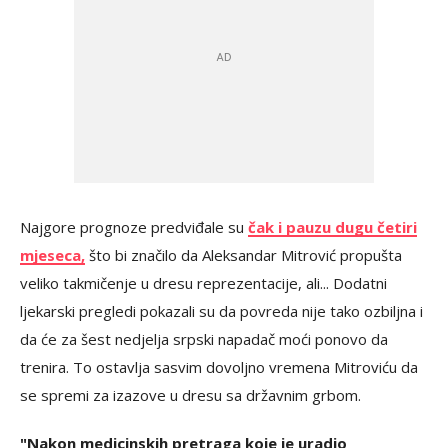
Najgore prognoze predviđale su
čak i pauzu dugu četiri
mjeseca,
što bi značilo da Aleksandar Mitrović propušta
veliko takmičenje u dresu reprezentacije, ali... Dodatni
ljekarski pregledi pokazali su da povreda nije tako ozbiljna i
da će za šest nedjelja srpski napadač moći ponovo da
trenira. To ostavlja sasvim dovoljno vremena Mitroviću da
se spremi za izazove u dresu sa državnim grbom.
"Nakon medicinskih pretraga koje je uradio