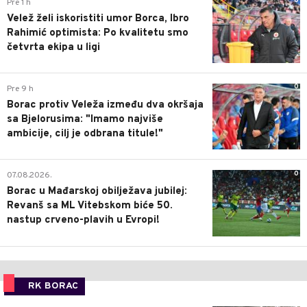
0
Pre 1 h
Velež želi iskoristiti umor Borca, Ibro
Rahimić optimista: Po kvalitetu smo
četvrta ekipa u ligi
0
Pre 9 h
Borac protiv Veleža između dva okršaja
sa Bjelorusima: "Imamo najviše
ambicije, cilj je odbrana titule!"
0
07.08.2026.
Borac u Mađarskoj obilježava jubilej:
Revanš sa ML Vitebskom biće 50.
nastup crveno-plavih u Evropi!
RK BORAC