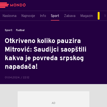
Naslovna
Najnovije
Info
Sport
Zabava
Magazin
M
Sport
Fudbal
Otkriveno koliko pauzira
Mitrović: Saudijci saopštili
kakva je povreda srpskog
napadača!
01.04.2024. / 22:12