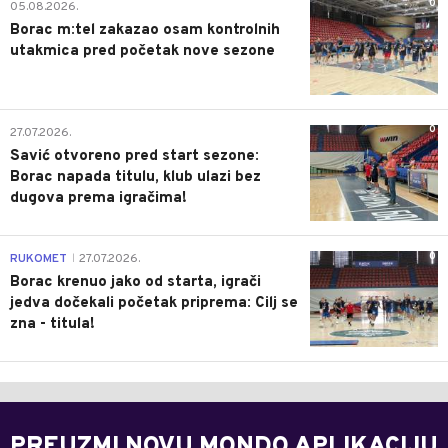
0
05.08.2026.
Borac m:tel zakazao osam kontrolnih
utakmica pred početak nove sezone
0
27.07.2026.
Savić otvoreno pred start sezone:
Borac napada titulu, klub ulazi bez
dugova prema igračima!
0
RUKOMET
27.07.2026.
|
Borac krenuo jako od starta, igrači
jedva dočekali početak priprema: Cilj se
zna - titula!
PREUZMI NOVU MONDO APLIKACIJU