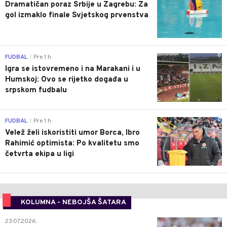
Dramatičan poraz Srbije u Zagrebu: Za
gol izmaklo finale Svjetskog prvenstva
0
FUDBAL
Pre 1 h
|
Igra se istovremeno i na Marakani i u
Humskoj: Ovo se rijetko događa u
srpskom fudbalu
0
FUDBAL
Pre 1 h
|
Velež želi iskoristiti umor Borca, Ibro
Rahimić optimista: Po kvalitetu smo
četvrta ekipa u ligi
KOLUMNA - NEBOJŠA ŠATARA
0
23.07.2026.