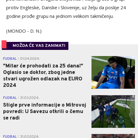
protiv Engleske, Danske i Slovenije, uz želju da poslije 24
godine prođe grupu na jednom velikom takmičenju.
(MONDO - D. N.)
MOŽDA ĆE VAS ZANIMATI
0
FUDBAL
01.04.2024.
|
"Mitar će prohodati za 25 dana!"
Oglasio se doktor, zbog jedne
stvari ugrožen odlazak na EURO
2024
0
FUDBAL
31.03.2024.
|
Stigle prve informacije o Mitrovoj
povredi: U Savezu otkrili o čemu
se radi
2
FUDBAL
31.03.2024.
|