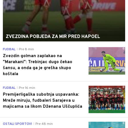
ZVEZDINA POBJEDA ZA MIR PRED HAPOEL
0
FUDBAL
Pre 8 min
|
Zvezdin golman zaplakao na
"Marakani": Trebinjac dugo čekao
šansu, a onda ga je greška skupo
koštala
0
FUDBAL
Pre 16 min
|
Premijerligaška subotnja uspavanka:
Mreže miruju, fudbaleri Sarajeva u
majicama sa likom Dženana Uščuplića
0
OSTALI SPORTOVI
Pre 48 min
|