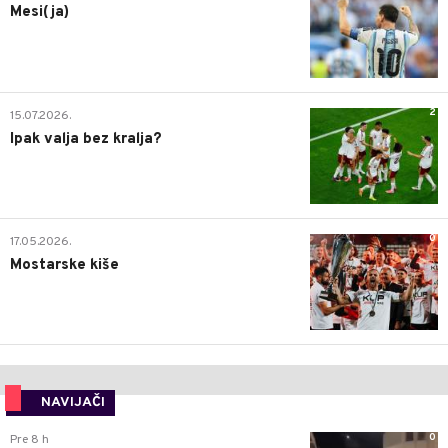
Mesi(ja)
2
15.07.2026.
Ipak valja bez kralja?
0
17.05.2026.
Mostarske kiše
NAVIJAČI
0
Pre 8 h