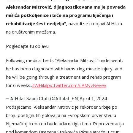
Aleksandar Mitrović, dijagnostikovana mu je povreda
mišića potkoljenice i biće na programu liječenja i
rehabilitacije šest nedjelja",
navodi se u objavi Al Hilala
na društvenim mrežama.
Pogledajte tu objavu:
Following medical tests "Aleksandar Mitrović" underwent,
he has been diagnosed with hamstring muscle injury, and
he will be going through a treatment and rehab program
for 6 weeks..
#AlHilal
pic.twitter.com/uAMyvNeyey
April 1, 2024
— AlHilal Saudi Club (@Alhilal_EN)
Podsjećamo, Aleksandar Mitrović je rekorder Srbije po
broju postignutih golova, a na Evropskom prvenstvu u
Njemačkoj treba da bude udarna igla tima. Reprezentacija
pod komandom Dragana Stojkovića Piksija igraće u grupi