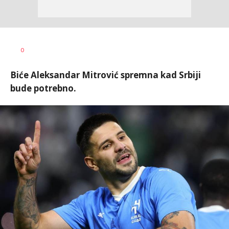
Bojan
AUTOR
0
Jakovljević
Biće Aleksandar Mitrović spremna kad Srbiji
bude potrebno.