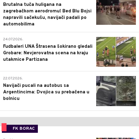
Brutalna tuča huligana na
zagrebačkom aerodromu! Bed Blu Bojsi
napravili sačekušu, navijači padali po
automobilima
0
24.07.2026.
Fudbaleri UNA Štrasena šokirano gledali
Grobare: Nevjerovatna scena na kraju
utakmice Partizana
0
22.07.2026.
Navijači pucali na autobus sa
Argentincima: Dvojica su prebačena u
bolnicu
FK BORAC