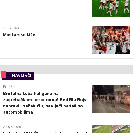
0
17.05.2026.
Mostarske kiše
NAVIJAČI
0
Pre 16 h
Brutalna tuča huligana na
zagrebačkom aerodromu! Bed Blu Bojsi
napravili sačekušu, navijači padali po
automobilima
0
24.07.2026.