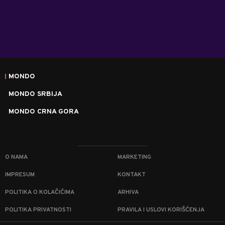
MONDO
MONDO SRBIJA
MONDO CRNA GORA
O NAMA
MARKETING
IMPRESUM
KONTAKT
POLITIKA O KOLAČIĆIMA
ARHIVA
POLITIKA PRIVATNOSTI
PRAVILA I USLOVI KORIŠĆENJA