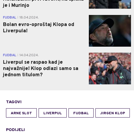
je i Murinjo
0
FUDBAL
18.04.2024.
|
Bolan evro-oproštaj Klopa od
Liverpula!
0
FUDBAL
14.04.2024.
|
Liverpul se raspao kad je
najvažnije! Klop odlazi samo sa
jednom titulom?
TAGOVI
ARNE SLOT
LIVERPUL
FUDBAL
JIRGEN KLOP
PODIJELI