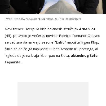
IZVOR: NEBOJSA PARAUSIC/© MN PRESS, ALL RIGHTS RESERVED
Novi trener Liverpula biće holandski stručnjak
Arne Slot
(45), potvrdio je večeras novinar Fabricio Romano. Odavno
se već zna da na kraju sezone "Enfild" napušta Jirgen Klop,
činilo se da će ga naslijediti Ruben Amorim iz Sportinga, ali
izgleda da je na kraju izbor pao na Slota,
aktuelnog šefa
Fejnorda.