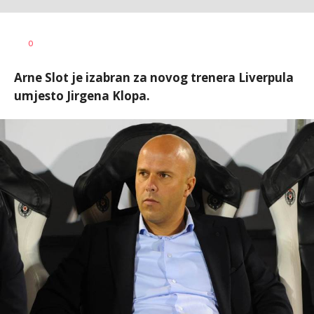
Nebojša
AUTOR
0
Šatara
Arne Slot je izabran za novog trenera Liverpula
umjesto Jirgena Klopa.