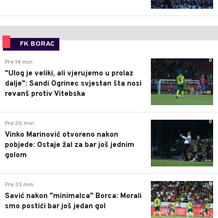
FK BORAC
0
Pre 14 min
"Ulog je veliki, ali vjerujemo u prolaz
dalje": Sandi Ogrinec svjestan šta nosi
revanš protiv Vitebska
0
Pre 26 min
Vinko Marinović otvoreno nakon
pobjede: Ostaje žal za bar još jednim
golom
0
Pre 33 min
Savić nakon "minimalca" Borca: Morali
smo postići bar još jedan gol