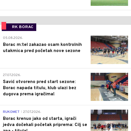
RK BORAC
0
05.08.2026.
Borac m:tel zakazao osam kontrolnih
utakmica pred početak nove sezone
0
27.07.2026.
Savić otvoreno pred start sezone:
Borac napada titulu, klub ulazi bez
dugova prema igračima!
0
RUKOMET
27.07.2026.
|
Borac krenuo jako od starta, igrači
jedva dočekali početak priprema: Cilj se