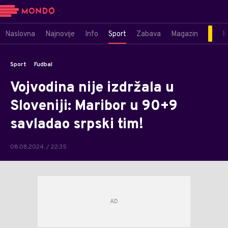
Naslovna
Najnovije
Info
Sport
Zabava
Magazin
M
Sport
Fudbal
Vojvodina nije izdržala u
Sloveniji: Maribor u 90+9
savladao srpski tim!
08.08.2024. / 22:35