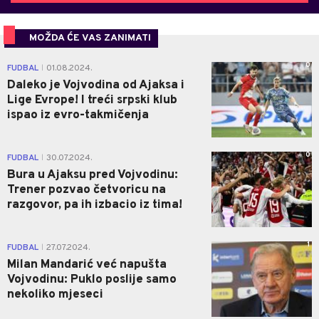
MOŽDA ĆE VAS ZANIMATI
0
FUDBAL
01.08.2024.
|
Daleko je Vojvodina od Ajaksa i
Lige Evrope! I treći srpski klub
ispao iz evro-takmičenja
0
FUDBAL
30.07.2024.
|
Bura u Ajaksu pred Vojvodinu:
Trener pozvao četvoricu na
razgovor, pa ih izbacio iz tima!
1
FUDBAL
27.07.2024.
|
Milan Mandarić već napušta
Vojvodinu: Puklo poslije samo
nekoliko mjeseci