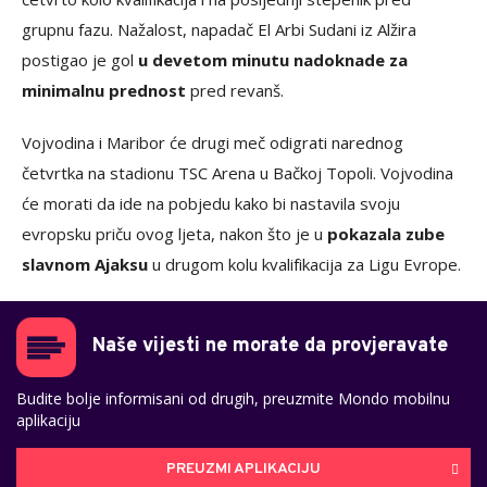
grupnu fazu. Nažalost, napadač El Arbi Sudani iz Alžira
postigao je gol
u devetom minutu nadoknade za
minimalnu prednost
pred revanš.
Vojvodina i Maribor će drugi meč odigrati narednog
četvrtka na stadionu TSC Arena u Bačkoj Topoli. Vojvodina
će morati da ide na pobjedu kako bi nastavila svoju
evropsku priču ovog ljeta, nakon što je u
pokazala zube
slavnom Ajaksu
u drugom kolu kvalifikacija za Ligu Evrope.
Naše vijesti ne morate da provjeravate
Budite bolje informisani od drugih, preuzmite Mondo mobilnu
aplikaciju
PREUZMI APLIKACIJU