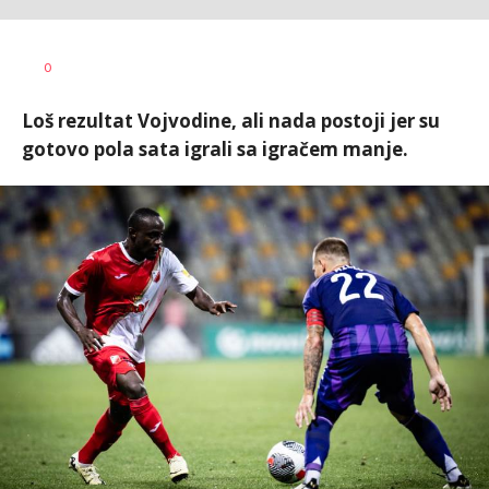
Bojan
AUTOR
0
Jakovljević
Loš rezultat Vojvodine, ali nada postoji jer su
gotovo pola sata igrali sa igračem manje.