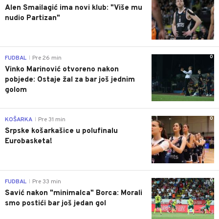
Alen Smailagić ima novi klub: "Više mu
nudio Partizan"
0
FUDBAL
Pre 26 min
|
Vinko Marinović otvoreno nakon
pobjede: Ostaje žal za bar još jednim
golom
0
KOŠARKA
Pre 31 min
|
Srpske košarkašice u polufinalu
Eurobasketa!
0
FUDBAL
Pre 33 min
|
Savić nakon "minimalca" Borca: Morali
smo postići bar još jedan gol