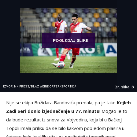
POGLEDAJ SLIKE
IZVOR: MN PRESS/BLAZ WEINDORFER/SPORTIDA
Br. slika: 8
Nije se ekipa Božidara Bandovića predala, pa je tako
Kejleb
Zadi Seri donio izjednačenje u 77. minutu
! Mogao je to
da bude rezultat iz snova za Vojvodinu, koja bi u Bačkoj
Topoli imala priliku da se bilo kakvom pobjedom plasira u
četvrto kolo kvalifikacija i na posljednji stepenik pred