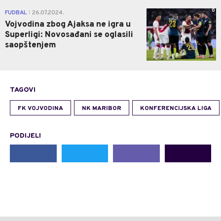
0
FUDBAL
26.07.2024.
|
Vojvodina zbog Ajaksa ne igra u
Superligi: Novosađani se oglasili
saopštenjem
TAGOVI
FK VOJVODINA
NK MARIBOR
KONFERENCIJSKA LIGA
PODIJELI