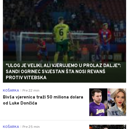
"ULOG JE VELIKI, ALI VJERUJEMO U PROLAZ DALJE":
SANDI OGRINEC SVJESTAN ŠTA NOSI REVANŠ
PROTIV VITEBSKA
0
KOŠARKA
Pre 22 min
|
Bivša vjerenica traži 50 miliona dolara
od Luke Dončića
0
KOŠARKA
Pre 25 min
|