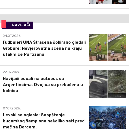
NAVIJAČI
0
24.07.2026.
Fudbaleri UNA Štrasena šokirano gledali
Grobare: Nevjerovatna scena na kraju
utakmice Partizana
0
22.07.2026.
Navijači pucali na autobus sa
Argentincima: Dvojica su prebačena u
bolnicu
1
07.07.2026.
Levski se oglasio: Saopštenje
bugarskog šampiona nekoliko sati pred
meč sa Borcem!