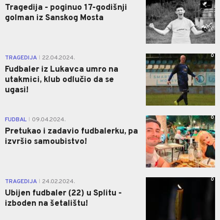
Tragedija - poginuo 17-godišnji
golman iz Sanskog Mosta
0
TRAGEDIJA
22.04.2024.
|
Fudbaler iz Lukavca umro na
utakmici, klub odlučio da se
ugasi!
0
FUDBAL
09.04.2024.
|
Pretukao i zadavio fudbalerku, pa
izvršio samoubistvo!
0
TRAGEDIJA
24.02.2024.
|
Ubijen fudbaler (22) u Splitu -
izboden na šetalištu!