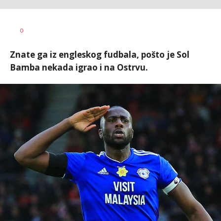
Dragan
AUTOR
0
Šutvić
Znate ga iz engleskog fudbala, pošto je Sol
Bamba nekada igrao i na Ostrvu.