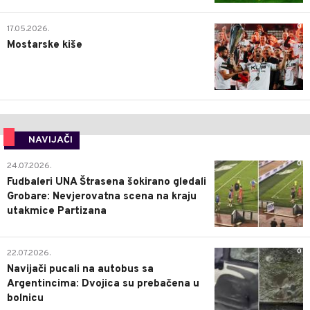
0
17.05.2026.
Mostarske kiše
NAVIJAČI
0
24.07.2026.
Fudbaleri UNA Štrasena šokirano gledali
Grobare: Nevjerovatna scena na kraju
utakmice Partizana
0
22.07.2026.
Navijači pucali na autobus sa
Argentincima: Dvojica su prebačena u
bolnicu