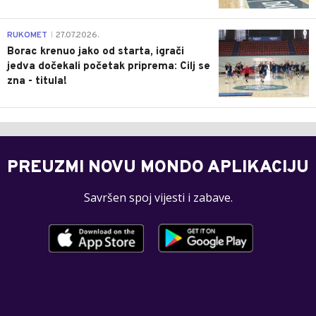
0
RUKOMET
27.07.2026.
|
Borac krenuo jako od starta, igrači
jedva dočekali početak priprema: Cilj se
zna - titula!
PREUZMI NOVU MONDO APLIKACIJU
Savršen spoj vijesti i zabave.