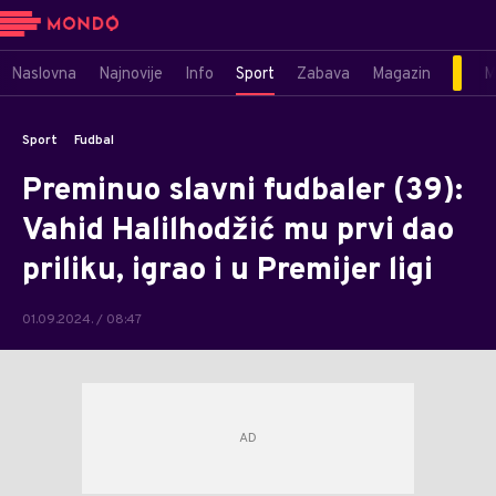
Naslovna
Najnovije
Info
Sport
Zabava
Magazin
M
Sport
Fudbal
Preminuo slavni fudbaler (39):
Vahid Halilhodžić mu prvi dao
priliku, igrao i u Premijer ligi
01.09.2024. / 08:47