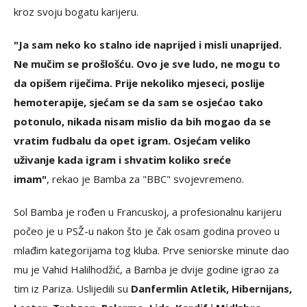
kroz svoju bogatu karijeru.
"Ja sam neko ko stalno ide naprijed i misli unaprijed.
Ne mučim se prošlošću. Ovo je sve ludo, ne mogu to
da opišem riječima. Prije nekoliko mjeseci, poslije
hemoterapije, sjećam se da sam se osjećao tako
potonulo, nikada nisam mislio da bih mogao da se
vratim fudbalu da opet igram. Osjećam veliko
uživanje kada igram i shvatim koliko sreće
imam"
, rekao je Bamba za "BBC" svojevremeno.
Sol Bamba je rođen u Francuskoj, a profesionalnu karijeru
počeo je u PSŽ-u nakon što je čak osam godina proveo u
mlađim kategorijama tog kluba. Prve seniorske minute dao
mu je Vahid Halilhodžić, a Bamba je dvije godine igrao za
tim iz Pariza. Uslijedili su
Danfermlin Atletik, Hibernijans,