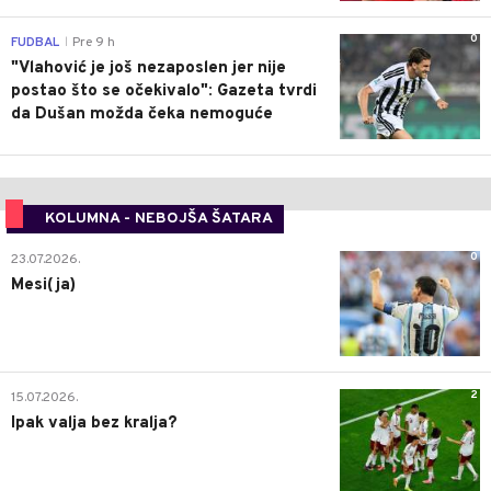
0
FUDBAL
Pre 9 h
|
"Vlahović je još nezaposlen jer nije
postao što se očekivalo": Gazeta tvrdi
da Dušan možda čeka nemoguće
KOLUMNA - NEBOJŠA ŠATARA
0
23.07.2026.
Mesi(ja)
2
15.07.2026.
Ipak valja bez kralja?