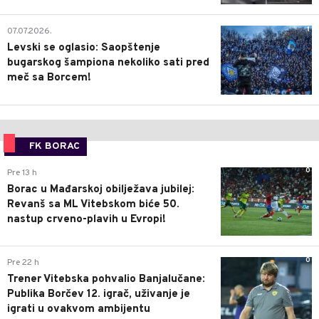
1
07.07.2026.
Levski se oglasio: Saopštenje
bugarskog šampiona nekoliko sati pred
meč sa Borcem!
FK BORAC
0
Pre 13 h
Borac u Mađarskoj obilježava jubilej:
Revanš sa ML Vitebskom biće 50.
nastup crveno-plavih u Evropi!
0
Pre 22 h
Trener Vitebska pohvalio Banjalučane:
Publika Borčev 12. igrač, uživanje je
igrati u ovakvom ambijentu