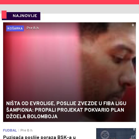
NAJNOVIJE
0
Pre 8 h
KOŠARKA
NIŠTA OD EVROLIGE, POSLIJE ZVEZDE U FIBA LIGU
ŠAMPIONA: PROPALI PROJEKAT POKVARIO PLAN
DŽOELA BOLOMBOJA
0
FUDBAL
Pre 8 h
|
Puzigaća poslije poraza BSK-a u