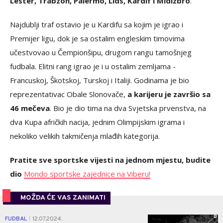
Lester, Trabzon, Palermo, Lids, Kardif i Midlzbro
.
Najdublji traf ostavio je u Kardifu sa kojim je igrao i
Premijer ligu, dok je sa ostalim engleskim timovima
učestvovao u Čempionšipu, drugom rangu tamošnjeg
fudbala. Elitni rang igrao je i u ostalim zemljama -
Francuskoj, Škotskoj, Turskoj i Italiji. Godinama je bio
reprezentativac Obale Slonovače,
a karijeru je završio sa
46 mečeva
. Bio je dio tima na dva Svjetska prvenstva, na
dva Kupa afričkih nacija, jednim Olimpijskim igrama i
nekoliko velikih takmičenja mlađih kategorija.
Pratite sve sportske vijesti na jednom mjestu, budite
dio
Mondo sportske zajednice na Viberu!
MOŽDA ĆE VAS ZANIMATI
0
FUDBAL
12.07.2024.
|