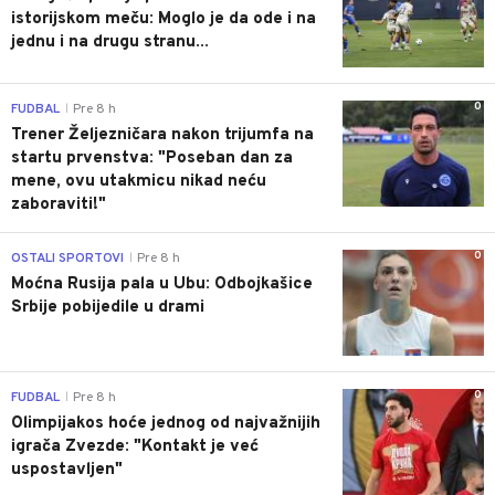
istorijskom meču: Moglo je da ode i na
jednu i na drugu stranu...
0
FUDBAL
Pre 8 h
|
Trener Željezničara nakon trijumfa na
startu prvenstva: "Poseban dan za
mene, ovu utakmicu nikad neću
zaboraviti!"
0
OSTALI SPORTOVI
Pre 8 h
|
Moćna Rusija pala u Ubu: Odbojkašice
Srbije pobijedile u drami
0
FUDBAL
Pre 8 h
|
Olimpijakos hoće jednog od najvažnijih
igrača Zvezde: "Kontakt je već
uspostavljen"