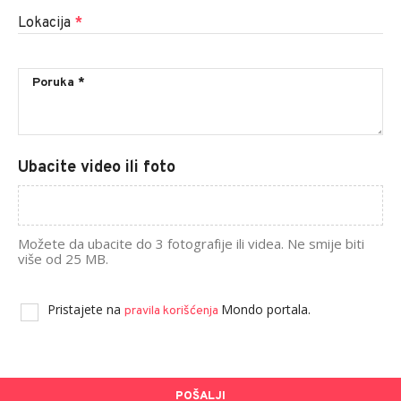
Lokacija
*
Ubacite video ili foto
Možete da ubacite do 3 fotografije ili videa. Ne smije biti
više od 25 MB.
Pristajete na
Mondo portala.
pravila korišćenja
POŠALJI