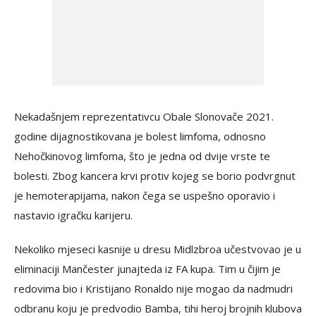
Nekadašnjem reprezentativcu Obale Slonovače 2021.
godine dijagnostikovana je bolest limfoma, odnosno
Nehočkinovog limfoma, što je jedna od dvije vrste te
bolesti. Zbog kancera krvi protiv kojeg se borio podvrgnut
je hemoterapijama, nakon čega se uspešno oporavio i
nastavio igračku karijeru.
Nekoliko mjeseci kasnije u dresu Midlzbroa učestvovao je u
eliminaciji Mančester junajteda iz FA kupa. Tim u čijim je
redovima bio i Kristijano Ronaldo nije mogao da nadmudri
odbranu koju je predvodio Bamba, tihi heroj brojnih klubova