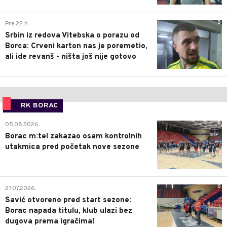
0
Pre 22 h
Srbin iz redova Vitebska o porazu od
Borca: Crveni karton nas je poremetio,
ali ide revanš - ništa još nije gotovo
RK BORAC
0
05.08.2026.
Borac m:tel zakazao osam kontrolnih
utakmica pred početak nove sezone
0
27.07.2026.
Savić otvoreno pred start sezone:
Borac napada titulu, klub ulazi bez
dugova prema igračima!