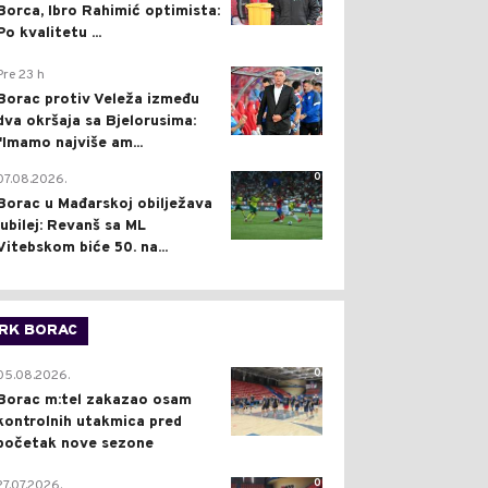
Borca, Ibro Rahimić optimista:
Po kvalitetu ...
0
Pre 23 h
Borac protiv Veleža između
dva okršaja sa Bjelorusima:
"Imamo najviše am...
0
07.08.2026.
Borac u Mađarskoj obilježava
jubilej: Revanš sa ML
Vitebskom biće 50. na...
RK BORAC
0
05.08.2026.
Borac m:tel zakazao osam
kontrolnih utakmica pred
početak nove sezone
0
27.07.2026.