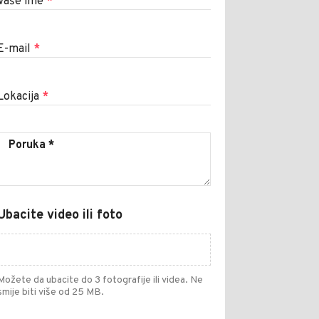
Vaše ime
*
E-mail
*
Lokacija
*
Ubacite video ili foto
Možete da ubacite do 3 fotografije ili videa. Ne
smije biti više od 25 MB.