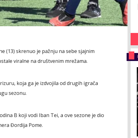
ne (13) skrenuo je pažnju na sebe sjajnim
postale viralne na društvenim mrežama.
izuru, koja ga je izdvojila od drugih igrača
rugu sezonu.
odina B koji vodi Iban Tei, a ove sezone je dio
nera Đordija Pome.