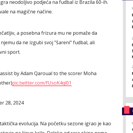
ra neodoljivo podjeća na fudbal iz Brazila 60-ih.
rivale na magične načine.
ečatljiv, a posebna frizura mu ne pomaže da
njemu da ne izgubi svoj "šareni" fudbal, ali
vni sport.
e assist by Adam Qaroual to the scorer Moha
other)
pic.twitter.com/fUsoK4ql01
r 28, 2024
 taktička evolucija. Na početku sezone igrao je kao