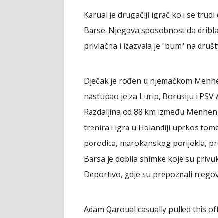
Karual je drugačiji igrač koji se trudi
Barse. Njegova sposobnost da dribla 
privlačna i izazvala je "bum" na dru
Dječak je rođen u njemačkom Menhen
nastupao je za Lurip, Borusiju i PSV
Razdaljina od 88 km između Menhen
trenira i igra u Holandiji uprkos tom
porodica, marokanskog porijekla, pre
Barsa je dobila snimke koje su privuk
Deportivo, gdje su prepoznali njegov
Adam Qaroual casually pulled this off