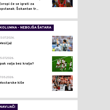
Evropi će se igrati za
opstanak: Šokantan tr...
KOLUMNA - NEBOJŠA ŠATARA
0
23.07.2026.
Mesi(ja)
2
15.07.2026.
Ipak valja bez kralja?
0
17.05.2026.
Mostarske kiše
NAVIJAČI