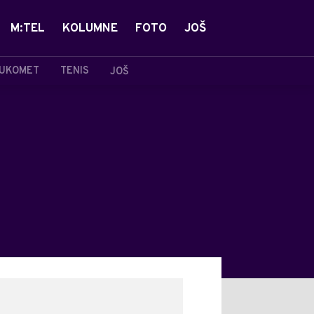
M:TEL
KOLUMNE
FOTO
JOŠ
UKOMET
TENIS
JOŠ