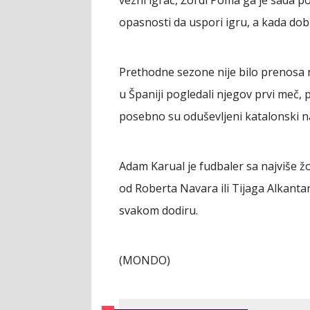
vezni igrač, Žordi Poma ga je sada po
opasnosti da uspori igru, a kada dobi
Prethodne sezone nije bilo prenosa 
u Španiji pogledali njegov prvi meč, p
posebno su oduševljeni katalonski na
Adam Karual je fudbaler sa najviše 
od Roberta Navara ili Tijaga Alkantar
svakom dodiru.
(MONDO)