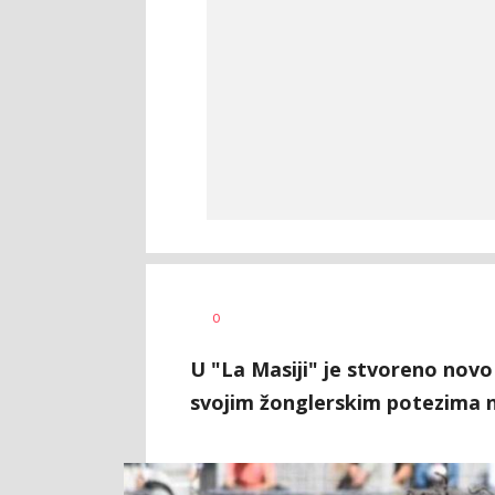
Nebojša
AUTOR
0
Šatara
U "La Masiji" je stvoreno novo
svojim žonglerskim potezima n