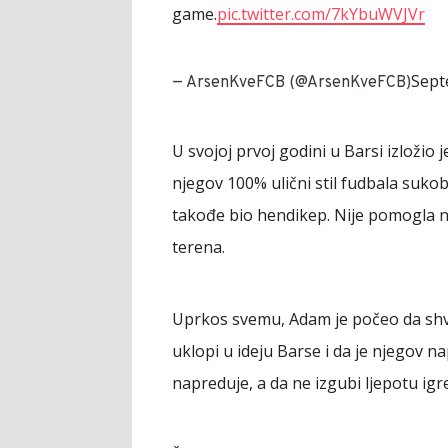
game.
pic.twitter.com/7kYbuWVJVr
Sept
— ArsenKveFCB (@ArsenKveFCB)
U svojoj prvoj godini u Barsi izložio je
njegov 100% ulični stil fudbala suko
takođe bio hendikep. Nije pomogla ni 
terena.
Uprkos svemu, Adam je počeo da shva
uklopi u ideju Barse i da je njegov n
napreduje, a da ne izgubi ljepotu igr