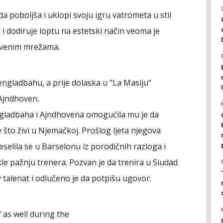
 da poboljša i uklopi svoju igru vatrometa u stil
i dodiruje loptu na estetski način veoma je
štvenim mrežama.
gladbahu, a prije dolaska u "La Masiju"
 Ajndhoven.
gladbaha i Ajndhovena omogućila mu je da
e što živi u Njemačkoj. Prošlog ljeta njegova
selila se u Barselonu iz porodičnih razloga i
le pažnju trenera. Pozvan je da trenira u Siudad
 talenat i odlučeno je da potpišu ugovor.
 as well during the