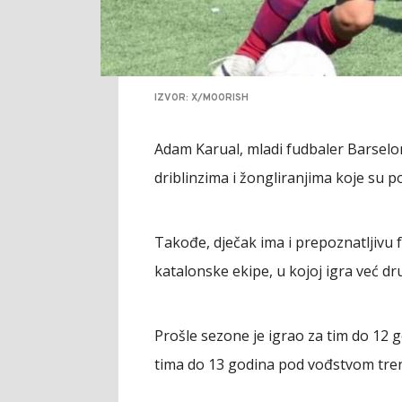
IZVOR: X/MOORISH
Adam Karual, mladi fudbaler Barselo
driblinzima i žongliranjima koje su 
Takođe, dječak ima i prepoznatljivu fr
katalonske ekipe, u kojoj igra već d
Prošle sezone je igrao za tim do 12 g
tima do 13 godina pod vođstvom tre