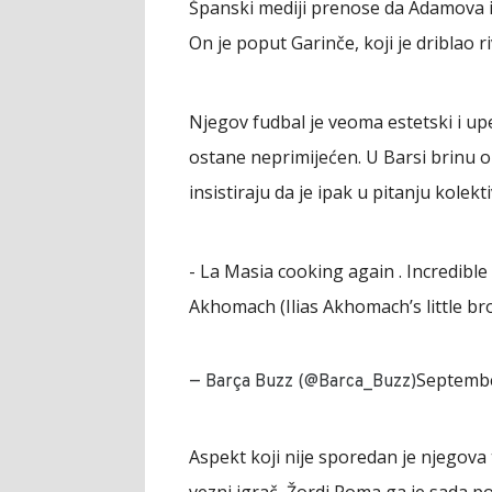
Španski mediji prenose da Adamova ig
On je poput Garinče, koji je driblao 
Njegov fudbal je veoma estetski i up
ostane neprimijećen. U Barsi brinu o 
insistiraju da je ipak u pitanju kolekti
- La Masia cooking again . Incredibl
Akhomach (Ilias Akhomach’s little br
Septembe
— Barça Buzz (@Barca_Buzz)
Aspekt koji nije sporedan je njegova