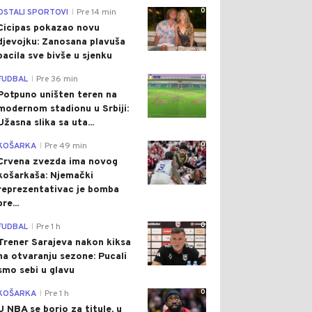
0
OSTALI SPORTOVI
Pre 14 min
|
Cicipas pokazao novu
djevojku: Zanosana plavuša
bacila sve bivše u sjenku
0
FUDBAL
Pre 36 min
|
Potpuno uništen teren na
modernom stadionu u Srbiji:
Užasna slika sa uta...
0
KOŠARKA
Pre 49 min
|
Crvena zvezda ima novog
košarkaša: Njemački
reprezentativac je bomba
pre...
0
FUDBAL
Pre 1 h
|
Trener Sarajeva nakon kiksa
na otvaranju sezone: Pucali
smo sebi u glavu
0
KOŠARKA
Pre 1 h
|
U NBA se borio za titule, u