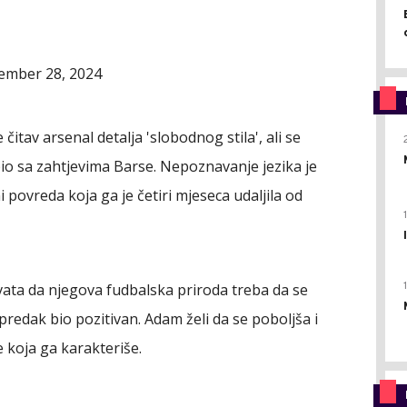
ember 28, 2024
 čitav arsenal detalja 'slobodnog stila', ali se
bio sa zahtjevima Barse. Nepoznavanje jezika je
povreda koja ga je četiri mjeseca udaljila od
ta da njegova fudbalska priroda treba da se
apredak bio pozitivan. Adam želi da se poboljša i
e koja ga karakteriše.