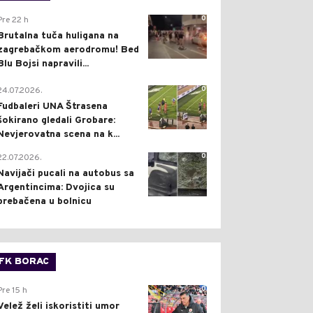
0
Pre 22 h
Brutalna tuča huligana na
zagrebačkom aerodromu! Bed
Blu Bojsi napravili...
0
24.07.2026.
Fudbaleri UNA Štrasena
šokirano gledali Grobare:
Nevjerovatna scena na k...
0
22.07.2026.
Navijači pucali na autobus sa
Argentincima: Dvojica su
prebačena u bolnicu
FK BORAC
0
Pre 15 h
Velež želi iskoristiti umor