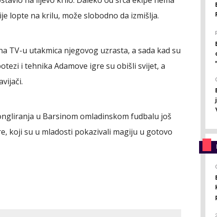
stavio na lijevo krilo. Daleko od srca ekipe nema
je lopte na krilu, može slobodno da izmišlja.
na TV-u utakmica njegovog uzrasta, a sada kad su
otezi i tehnika Adamove igre su obišli svijet, a
vijači.
žongliranja u Barsinom omladinskom fudbalu još
e, koji su u mladosti pokazivali magiju u gotovo