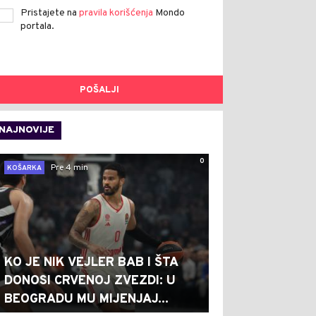
Pristajete na
pravila korišćenja
Mondo
portala.
POŠALJI
NAJNOVIJE
0
Pre 4 min
KOŠARKA
KO JE NIK VEJLER BAB I ŠTA
DONOSI CRVENOJ ZVEZDI: U
BEOGRADU MU MIJENJAJ...