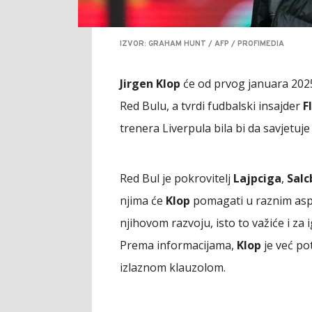
IZVOR: GRAHAM HUNT / AFP / PROFIMEDIA
Jirgen Klop
će od prvog januara 2025
Red Bulu, a tvrdi fudbalski insajder
F
trenera Liverpula bila bi da savjetu
Red Bul je pokrovitelj
Lajpciga
,
Salc
njima će
Klop
pomagati u raznim aspe
njihovom razvoju, isto to važiće i za 
Prema informacijama,
Klop
je već po
izlaznom klauzolom.