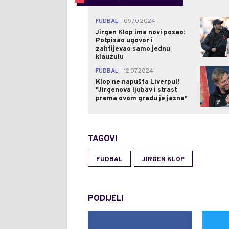
FUDBAL
09.10.2024.
|
Jirgen Klop ima novi posao:
Potpisao ugovor i
zahtijevao samo jednu
klauzulu
FUDBAL
12.07.2024.
|
Klop ne napušta Liverpul!
"Jirgenova ljubav i strast
prema ovom gradu je jasna"
TAGOVI
FUDBAL
JIRGEN KLOP
PODIJELI