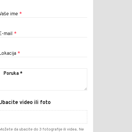
Vaše ime
*
E-mail
*
Lokacija
*
Ubacite video ili foto
Možete da ubacite do 3 fotografije ili videa. Ne