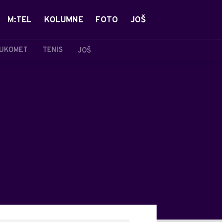
M:TEL
KOLUMNE
FOTO
JOŠ
UKOMET
TENIS
JOŠ