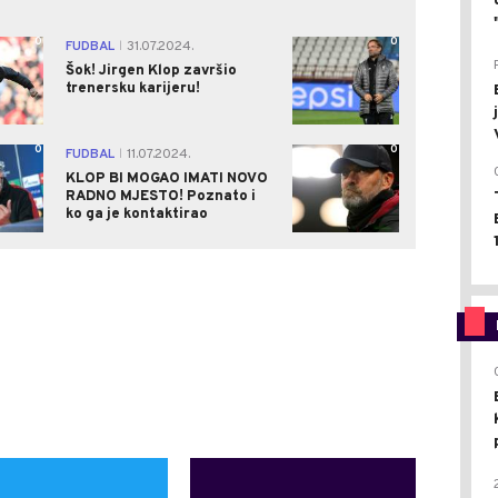
0
0
FUDBAL
31.07.2024.
|
Šok! Jirgen Klop završio
trenersku karijeru!
0
0
FUDBAL
11.07.2024.
|
KLOP BI MOGAO IMATI NOVO
RADNO MJESTO! Poznato i
ko ga je kontaktirao