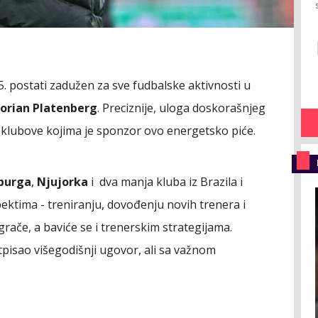
. postati zadužen za sve fudbalske aktivnosti u
lorian Platenberg
. Preciznije, uloga doskorašnjeg
je klubove kojima je sponzor ovo energetsko piće.
burga
,
Njujorka
i dva manja kluba iz Brazila i
ktima - treniranju, dovođenju novih trenera i
igrače, a baviće se i trenerskim strategijama.
tpisao višegodišnji ugovor, ali sa važnom