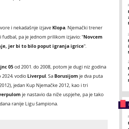
ore i nekadašnje izjave
Klopa
. Njemački trener
 fudbal, pa je jednom prilikom izjavio: "
Novcem
, jer bi to bilo poput igranja igrice
".
jnc 05
od 2001. do 2008, potom je dugi niz godina
do 2024. vodio
Liverpul
. Sa
Borusijom
je dva puta
2012), jedan Kup Njemačke 2012, kao i tri
verpulom
je nastavio da niže uspjehe, pa je tako
 dana ranije Ligu šampiona.