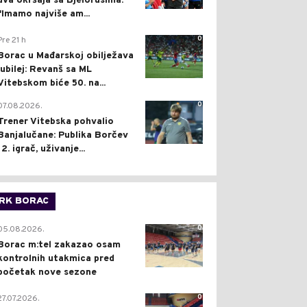
dva okršaja sa Bjelorusima:
"Imamo najviše am...
0
Pre 21 h
Borac u Mađarskoj obilježava
jubilej: Revanš sa ML
Vitebskom biće 50. na...
0
07.08.2026.
Trener Vitebska pohvalio
Banjalučane: Publika Borčev
12. igrač, uživanje...
RK BORAC
0
05.08.2026.
Borac m:tel zakazao osam
kontrolnih utakmica pred
početak nove sezone
0
27.07.2026.