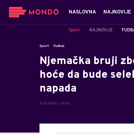
NASLOVNA
NAJNOVIJE
Sport:
NAJNOVIJE
FUDB
Sport
Fudbal
Njemačka bruji zb
hoće da bude selek
napada
10.10.2024. / 15:54