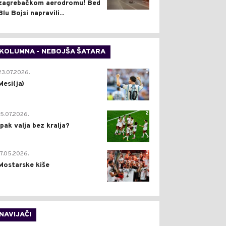
zagrebačkom aerodromu! Bed
Blu Bojsi napravili...
KOLUMNA - NEBOJŠA ŠATARA
0
23.07.2026.
Mesi(ja)
2
15.07.2026.
Ipak valja bez kralja?
0
17.05.2026.
Mostarske kiše
NAVIJAČI