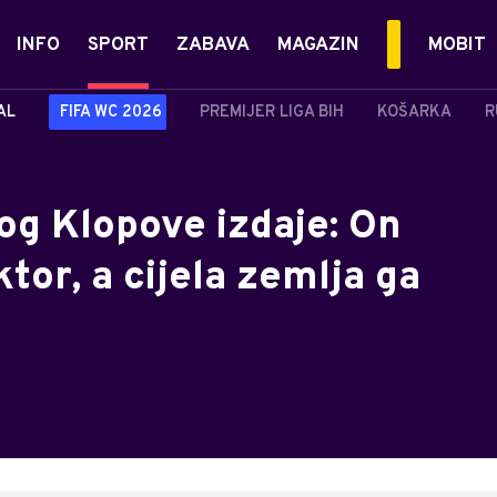
INFO
SPORT
ZABAVA
MAGAZIN
MOBIT
AL
FIFA WC 2026
PREMIJER LIGA BIH
KOŠARKA
R
og Klopove izdaje: On
tor, a cijela zemlja ga