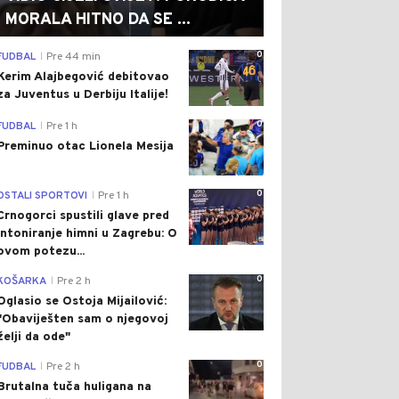
MORALA HITNO DA SE ...
0
FUDBAL
Pre 44 min
|
Kerim Alajbegović debitovao
za Juventus u Derbiju Italije!
0
FUDBAL
Pre 1 h
|
Preminuo otac Lionela Mesija
0
OSTALI SPORTOVI
Pre 1 h
|
Crnogorci spustili glave pred
intoniranje himni u Zagrebu: O
ovom potezu...
0
KOŠARKA
Pre 2 h
|
Oglasio se Ostoja Mijailović:
"Obaviješten sam o njegovoj
želji da ode"
0
FUDBAL
Pre 2 h
|
Brutalna tuča huligana na