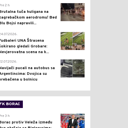
0
Pre 2 h
Brutalna tuča huligana na
zagrebačkom aerodromu! Bed
Blu Bojsi napravili...
0
24.07.2026.
Fudbaleri UNA Štrasena
šokirano gledali Grobare:
Nevjerovatna scena na k...
0
22.07.2026.
Navijači pucali na autobus sa
Argentincima: Dvojica su
prebačena u bolnicu
FK BORAC
0
Pre 3 h
Borac protiv Veleža između