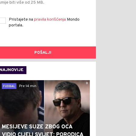
smije biti više od 25 MB.
Pristajete na
pravila korišćenja
Mondo
portala.
POŠALJI
NAJNOVIJE
0
Pre 14 min
FUDBAL
MESIJEVE SUZE ZBOG OCA
VIDIO CIJELI SVIJET: PORODICA