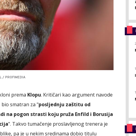
L / PROFIMEDIA
akloni prema
Klopu
. Kritičari kao argument navode
e bio smatran za "
posljednju zaštitu od
i na pogon strasti koju pruža Enfild i Borusija
cija
". Takvo tumačenje proslavljenog trenera je
blike, pa je u nekim sredinama dobio titulu