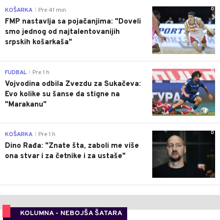
0
KOŠARKA
Pre 41 min
|
FMP nastavlja sa pojačanjima: "Doveli
smo jednog od najtalentovanijih
srpskih košarkaša"
0
FUDBAL
Pre 1 h
|
Vojvodina odbila Zvezdu za Sukačeva:
Evo kolike su šanse da stigne na
"Marakanu"
0
KOŠARKA
Pre 1 h
|
Dino Rađa: "Znate šta, zaboli me više
ona stvar i za četnike i za ustaše"
KOLUMNA - NEBOJŠA ŠATARA