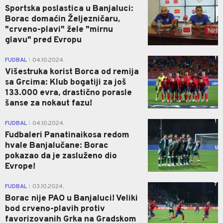
Sportska poslastica u Banjaluci:
Borac domaćin Željezničaru,
"crveno-plavi" žele "mirnu
glavu" pred Evropu
1
FUDBAL
04.10.2024.
|
Višestruka korist Borca od remija
sa Grcima: Klub bogatiji za još
133.000 evra, drastično porasle
šanse za nokaut fazu!
1
FUDBAL
04.10.2024.
|
Fudbaleri Panatinaikosa redom
hvale Banjalučane: Borac
pokazao da je zasluženo dio
Evrope!
7
FUDBAL
03.10.2024.
|
Borac nije PAO u Banjaluci! Veliki
bod crveno-plavih protiv
favorizovanih Grka na Gradskom