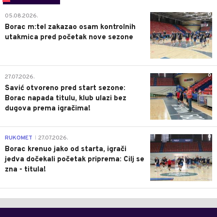
0
05.08.2026.
Borac m:tel zakazao osam kontrolnih
utakmica pred početak nove sezone
0
27.07.2026.
Savić otvoreno pred start sezone:
Borac napada titulu, klub ulazi bez
dugova prema igračima!
0
RUKOMET
27.07.2026.
|
Borac krenuo jako od starta, igrači
jedva dočekali početak priprema: Cilj se
zna - titula!