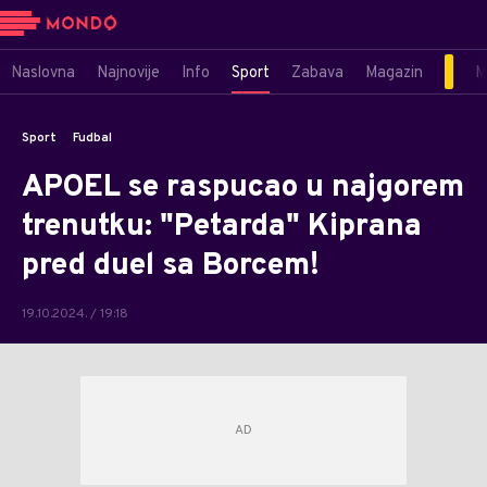
Naslovna
Najnovije
Info
Sport
Zabava
Magazin
M
Sport
Fudbal
APOEL se raspucao u najgorem
trenutku: "Petarda" Kiprana
pred duel sa Borcem!
19.10.2024. / 19:18