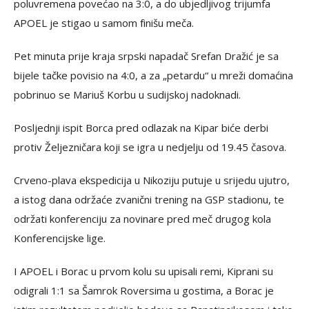
poluvremena povećao na 3:0, a do ubjedljivog trijumfa
APOEL je stigao u samom finišu meča.
Pet minuta prije kraja srpski napadač Srefan Dražić je sa
bijele tačke povisio na 4:0, a za „petardu“ u mreži domaćina
pobrinuo se Mariuš Korbu u sudijskoj nadoknadi.
Posljednji ispit Borca pred odlazak na Kipar biće derbi
protiv Željezničara koji se igra u nedjelju od 19.45 časova.
Crveno-plava ekspedicija u Nikoziju putuje u srijedu ujutro,
a istog dana održaće zvanični trening na GSP stadionu, te
održati konferenciju za novinare pred meč drugog kola
Konferencijske lige.
I APOEL i Borac u prvom kolu su upisali remi, Kiprani su
odigrali 1:1 sa Šamrok Roversima u gostima, a Borac je