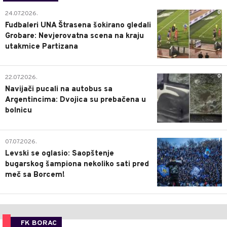
0
24.07.2026.
Fudbaleri UNA Štrasena šokirano gledali
Grobare: Nevjerovatna scena na kraju
utakmice Partizana
0
22.07.2026.
Navijači pucali na autobus sa
Argentincima: Dvojica su prebačena u
bolnicu
1
07.07.2026.
Levski se oglasio: Saopštenje
bugarskog šampiona nekoliko sati pred
meč sa Borcem!
FK BORAC