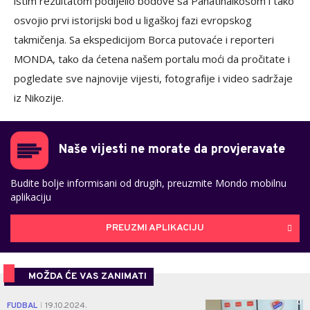
istim rezultatom podijelio bodove sa Panatinaikosom i tako
osvojio prvi istorijski bod u ligaškoj fazi evropskog
takmičenja. Sa ekspedicijom Borca putovaće i reporteri
MONDA, tako da ćetena našem portalu moći da pročitate i
pogledate sve najnovije vijesti, fotografije i video sadržaje
iz Nikozije.
Naše vijesti ne morate da provjeravate
Budite bolje informisani od drugih, preuzmite Mondo mobilnu
aplikaciju
PREUZMI APLIKACIJU
MOŽDA ĆE VAS ZANIMATI
0
FUDBAL
19.10.2024.
|