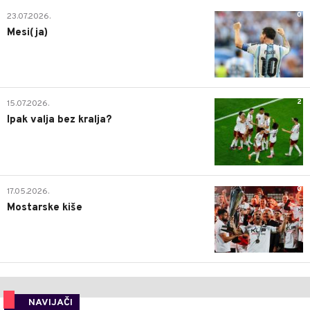
0
23.07.2026.
Mesi(ja)
2
15.07.2026.
Ipak valja bez kralja?
0
17.05.2026.
Mostarske kiše
NAVIJAČI