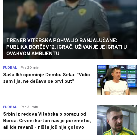
TRENER VITEBSKA POHVALIO BANJALUČANE:
PUBLIKA BORČEV 12. IGRAČ, UŽIVANJE JE IGRATI U
OVAKVOM AMBIJENTU
0
FUDBAL
Pre 20 min
|
Saša Ilić opominje Dembu Seka: "Vidio
sam i ja, ne dešava se prvi put"
0
FUDBAL
Pre 31 min
|
Srbin iz redova Vitebska o porazu od
Borca: Crveni karton nas je poremetio,
ali ide revanš - ništa još nije gotovo