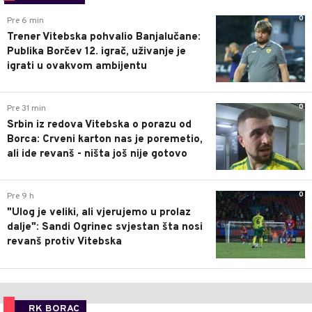
0
Pre 6 min
Trener Vitebska pohvalio Banjalučane:
Publika Borčev 12. igrač, uživanje je
igrati u ovakvom ambijentu
0
Pre 31 min
Srbin iz redova Vitebska o porazu od
Borca: Crveni karton nas je poremetio,
ali ide revanš - ništa još nije gotovo
0
Pre 9 h
"Ulog je veliki, ali vjerujemo u prolaz
dalje": Sandi Ogrinec svjestan šta nosi
revanš protiv Vitebska
RK BORAC