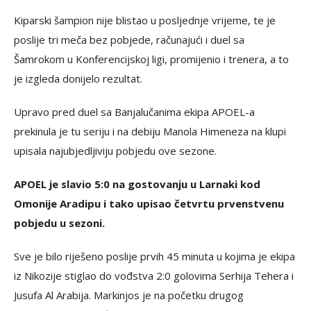
Kiparski šampion nije blistao u posljednje vrijeme, te je
poslije tri meča bez pobjede, računajući i duel sa
Šamrokom u Konferencijskoj ligi, promijenio i trenera, a to
je izgleda donijelo rezultat.
Upravo pred duel sa Banjalučanima ekipa APOEL-a
prekinula je tu seriju i na debiju Manola Himeneza na klupi
upisala najubjedljiviju pobjedu ove sezone.
APOEL je slavio 5:0 na gostovanju u Larnaki kod
Omonije Aradipu i tako upisao četvrtu prvenstvenu
pobjedu u sezoni.
Sve je bilo riješeno poslije prvih 45 minuta u kojima je ekipa
iz Nikozije stiglao do vođstva 2:0 golovima Serhija Tehera i
Jusufa Al Arabija. Markinjos je na početku drugog