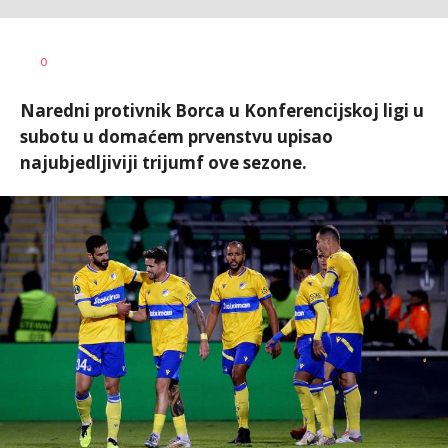
Goran
AUTOR
0
Arbutina
Naredni protivnik Borca u Konferencijskoj ligi u
subotu u domaćem prvenstvu upisao
najubjedljiviji trijumf ove sezone.