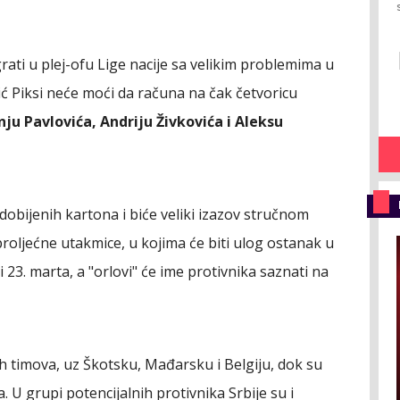
rati u plej-ofu Lige nacije sa velikim problemima u
ić Piksi neće moći da računa na čak četvoricu
ju Pavlovića, Andriju Živkovića i Aleksu
obijenih kartona i biće veliki izazov stručnom
proljećne utakmice, u kojima će biti ulog ostanak u
i 23. marta, a "orlovi" će ime protivnika saznati na
ih timova, uz Škotsku, Mađarsku i Belgiju, dok su
. U grupi potencijalnih protivnika Srbije su i