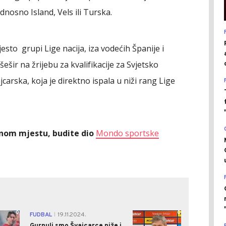
odnosno Island, Vels ili Turska.
esto grupi Lige nacija, iza vodećih Španije i
 šešir na žrijebu za kvalifikacije za Svjetsko
ajcarska, koja je direktno ispala u niži rang Lige
ednom mjestu, budite dio
Mondo sportske
0
0
FUDBAL
19.11.2024.
|
Gurnuli smo Švajcarce niže i