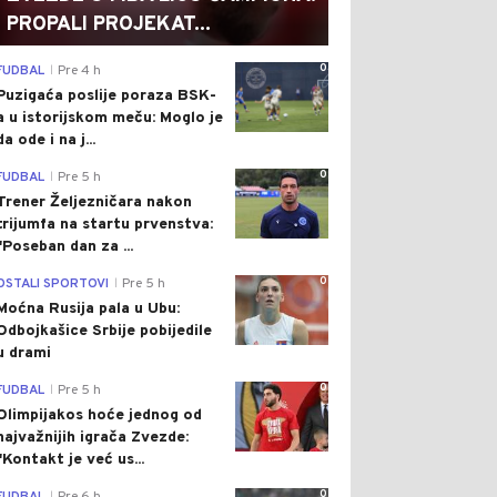
PROPALI PROJEKAT...
0
FUDBAL
Pre 4 h
|
Puzigaća poslije poraza BSK-
a u istorijskom meču: Moglo je
da ode i na j...
0
FUDBAL
Pre 5 h
|
Trener Željezničara nakon
trijumfa na startu prvenstva:
"Poseban dan za ...
0
OSTALI SPORTOVI
Pre 5 h
|
Moćna Rusija pala u Ubu:
Odbojkašice Srbije pobijedile
u drami
0
FUDBAL
Pre 5 h
|
Olimpijakos hoće jednog od
najvažnijih igrača Zvezde:
"Kontakt je već us...
0
|