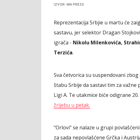
IZVOR: MN PRESS
Reprezentacija Srbjie u martu će zaig
sastavu, jer selektor Dragan Stojkov
igrača -
Nikolu Milenkovića, Strahin
Terzića
.
Sva četvorica su suspendovani zbog d
štabu Srbije da sastavi tim za važne 
Ligi A. Te utakmice biće odigrane 20. 
žrijebu u petak.
"Orlovi" se nalaze u grupi povlašćen
za sada nepovlašćene Grčka i Austrija