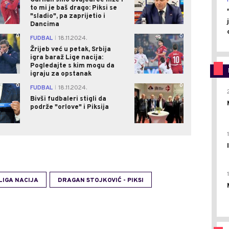
to mi je baš drago: Piksi se
"sladio", pa zaprijetio i
Dancima
0
0
FUDBAL
18.11.2024.
|
Žrijeb već u petak, Srbija
igra baraž Lige nacija:
Pogledajte s kim mogu da
igraju za opstanak
0
0
FUDBAL
18.11.2024.
|
Bivši fudbaleri stigli da
podrže "orlove" i Piksija
LIGA NACIJA
DRAGAN STOJKOVIĆ - PIKSI