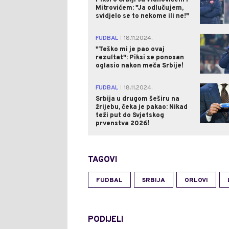
Mitrovićem: "Ja odlučujem,
svidjelo se to nekome ili ne!"
FUDBAL
18.11.2024.
|
"Teško mi je pao ovaj
rezultat": Piksi se ponosan
oglasio nakon meča Srbije!
FUDBAL
18.11.2024.
|
Srbija u drugom šeširu na
žrijebu, čeka je pakao: Nikad
teži put do Svjetskog
prvenstva 2026!
TAGOVI
FUDBAL
SRBIJA
ORLOVI
PODIJELI