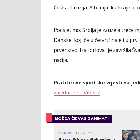
Češka, Gruzija, Albanija ili Ukrajina, 
Podsjetimo, Srbija je zauzela treće mj
Danske, koji će u četvrtfinale i u prvi
prvenstvo. Iza "orlova" je završila Šv
nacija.
Pratite sve sportske vijesti na j
zajednice na Viberu!
MOŽDA ĆE VAS ZANIMATI
FUDBAL
19.11.2024.
|
Piksi o Srbiji sa Vlahovićem i