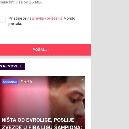
smije biti više od 25 MB.
Pristajete na
pravila korišćenja
Mondo
portala.
POŠALJI
NAJNOVIJE
0
Pre 4 h
KOŠARKA
NIŠTA OD EVROLIGE, POSLIJE
ZVEZDE U FIBA LIGU ŠAMPIONA: