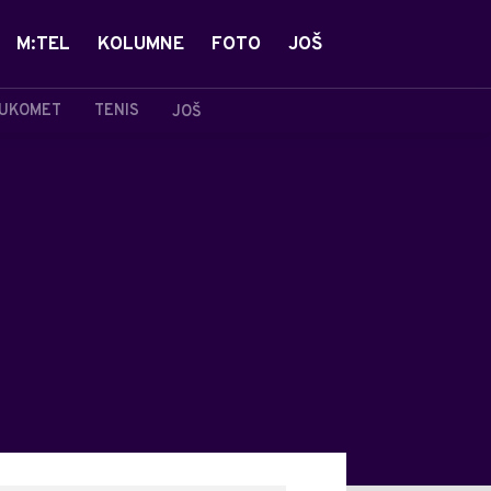
M:TEL
KOLUMNE
FOTO
JOŠ
UKOMET
TENIS
JOŠ