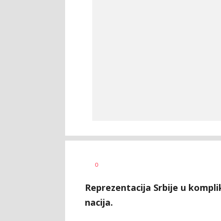
Dragan
AUTOR
0
Šutvić
Reprezentacija Srbije u komplik
nacija.