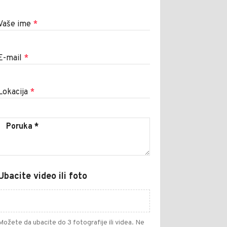
Vaše ime
*
E-mail
*
Lokacija
*
Ubacite video ili foto
Možete da ubacite do 3 fotografije ili videa. Ne