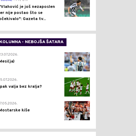
FUDBAL
Pre 6 h
"Vlahović je još nezaposlen
jer nije postao što se
očekivalo": Gazeta tv...
KOLUMNA - NEBOJŠA ŠATARA
0
23.07.2026.
Mesi(ja)
2
15.07.2026.
Ipak valja bez kralja?
0
17.05.2026.
Mostarske kiše