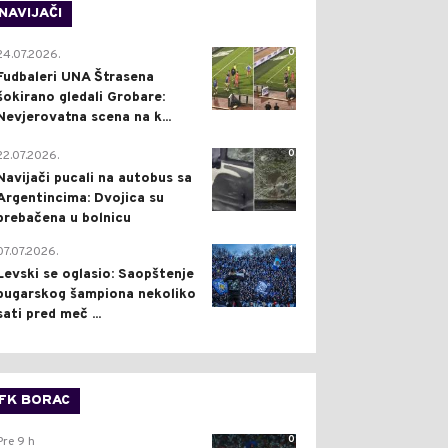
NAVIJAČI
0
24.07.2026.
Fudbaleri UNA Štrasena
šokirano gledali Grobare:
Nevjerovatna scena na k...
0
22.07.2026.
Navijači pucali na autobus sa
Argentincima: Dvojica su
prebačena u bolnicu
1
07.07.2026.
Levski se oglasio: Saopštenje
bugarskog šampiona nekoliko
sati pred meč ...
FK BORAC
0
Pre 9 h