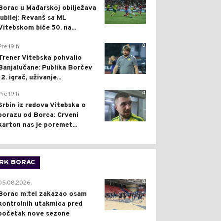
Borac u Mađarskoj obilježava
jubilej: Revanš sa ML
Vitebskom biće 50. na...
0
Pre 19 h
Trener Vitebska pohvalio
Banjalučane: Publika Borčev
12. igrač, uživanje...
0
Pre 19 h
Srbin iz redova Vitebska o
porazu od Borca: Crveni
karton nas je poremet...
RK BORAC
0
05.08.2026.
Borac m:tel zakazao osam
kontrolnih utakmica pred
početak nove sezone