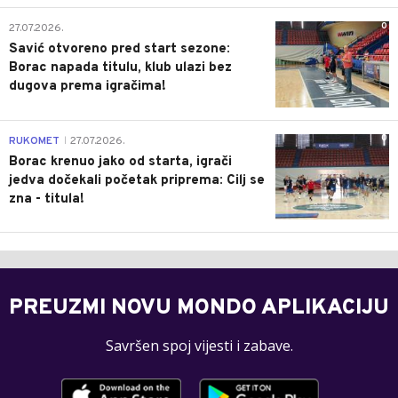
0
27.07.2026.
Savić otvoreno pred start sezone:
Borac napada titulu, klub ulazi bez
dugova prema igračima!
0
RUKOMET
27.07.2026.
|
Borac krenuo jako od starta, igrači
jedva dočekali početak priprema: Cilj se
zna - titula!
PREUZMI NOVU MONDO APLIKACIJU
Savršen spoj vijesti i zabave.