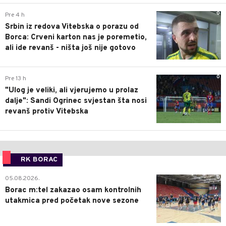
0
Pre 4 h
Srbin iz redova Vitebska o porazu od
Borca: Crveni karton nas je poremetio,
ali ide revanš - ništa još nije gotovo
0
Pre 13 h
"Ulog je veliki, ali vjerujemo u prolaz
dalje": Sandi Ogrinec svjestan šta nosi
revanš protiv Vitebska
RK BORAC
0
05.08.2026.
Borac m:tel zakazao osam kontrolnih
utakmica pred početak nove sezone