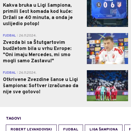
Kakva bruka u Ligi šampiona,
primili šest komada kod kuće:
Držali se 40 minuta, a onda je
uslijedio potop!
0
FUDBAL
26.11.2024.
|
Zvezda bi sa Štutgartovim
budžetom bila u vrhu Evrope:
"Oni imaju Mercedes, mi smo
mogli samo Zastavu!"
0
FUDBAL
26.11.2024.
|
Otkrivene Zvezdine šanse u Ligi
šampiona: Softver izračunao da
nije sve gotovo!
TAGOVI
ROBERT LEVANDOVSKI
FUDBAL
LIGA ŠAMPIONA