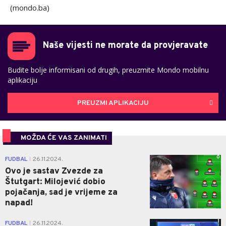
(mondo.ba)
Naše vijesti ne morate da provjeravate
Budite bolje informisani od drugih, preuzmite Mondo mobilnu
aplikaciju
PREUZMI APLIKACIJU
MOŽDA ĆE VAS ZANIMATI
0
FUDBAL
26.11.2024.
|
Ovo je sastav Zvezde za
Štutgart: Milojević dobio
pojačanja, sad je vrijeme za
napad!
1
FUDBAL
26.11.2024.
|