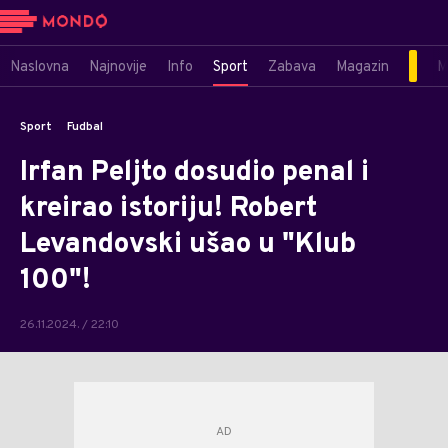
Naslovna
Najnovije
Info
Sport
Zabava
Magazin
M
Sport
Fudbal
Irfan Peljto dosudio penal i
kreirao istoriju! Robert
Levandovski ušao u "Klub
100"!
26.11.2024. / 22:10