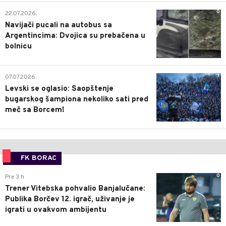
0
22.07.2026.
Navijači pucali na autobus sa
Argentincima: Dvojica su prebačena u
bolnicu
1
07.07.2026.
Levski se oglasio: Saopštenje
bugarskog šampiona nekoliko sati pred
meč sa Borcem!
FK BORAC
0
Pre 3 h
Trener Vitebska pohvalio Banjalučane:
Publika Borčev 12. igrač, uživanje je
igrati u ovakvom ambijentu