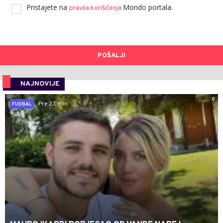
Pristajete na
Mondo portala.
pravila korišćenja
POŠALJI
NAJNOVIJE
0
Pre 23 min
FUDBAL