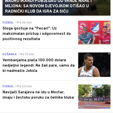
MAURO IKARDI POBJEGAO OD VANDE NARE I
MILIONA: SA NOVOM DJEVOJKOM OTIŠAO U
RADNIČKI KLUB DA IGRA ZA SIĆU
0
FUDBAL
Pre 30 min
|
Sloga gostuje na "Pecari": Uz
maksimalan pristup i odgovornost do
pozitivnog rezultata
0
KOŠARKA
Pre 37 min
|
Vembanjama plaća 100.000 dolara
nedjeljno legendi: Ne žali pare, samo da
bi nadmašio Jokića
0
FUDBAL
Pre 53 min
|
Navijači Sarajeva ne idu u Mostar,
imaju i žestoku poruku za čelnike kluba