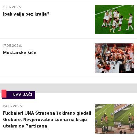
2
15.07.2026.
Ipak valja bez kralja?
0
17.05.2026.
Mostarske kiše
NAVIJAČI
0
24.07.2026.
Fudbaleri UNA Štrasena šokirano gledali
Grobare: Nevjerovatna scena na kraju
utakmice Partizana