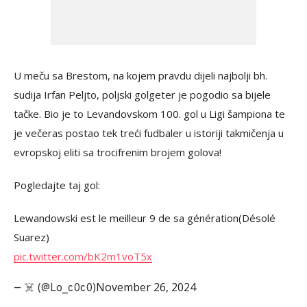
U meču sa Brestom, na kojem pravdu dijeli najbolji bh.
sudija Irfan Peljto, poljski golgeter je pogodio sa bijele
tačke. Bio je to Levandovskom 100. gol u Ligi šampiona te
je večeras postao tek treći fudbaler u istoriji takmičenja u
evropskoj eliti sa trocifrenim brojem golova!
Pogledajte taj gol:
Lewandowski est le meilleur 9 de sa génération(Désolé
Suarez)
pic.twitter.com/bK2m1voT5x
November 26, 2024
— ‍☠️ (@Lo_c0c0)