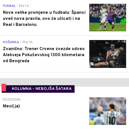
0
FUDBAL
Pre 1 h
|
Nove velike promjene u fudbalu: Španci
uveli nova pravila, ovo će uticati i na
Real i Barselonu
0
KOŠARKA
Pre 1 h
|
Zvanično: Trener Crvene zvezde odveo
Alekseja Pokuševskog 1300 kilometara
od Beograda
KOLUMNA - NEBOJŠA ŠATARA
0
23.07.2026.
Mesi(ja)