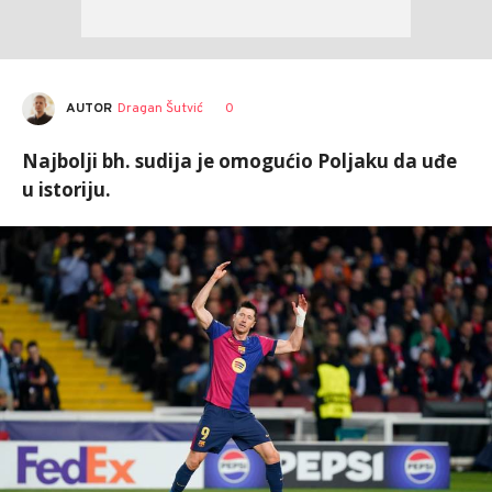
AUTOR
Dragan Šutvić
0
Najbolji bh. sudija je omogućio Poljaku da uđe
u istoriju.