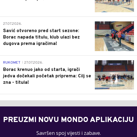
0
27.07.2026.
Savić otvoreno pred start sezone:
Borac napada titulu, klub ulazi bez
dugova prema igračima!
0
RUKOMET
27.07.2026.
|
Borac krenuo jako od starta, igrači
jedva dočekali početak priprema: Cilj se
zna - titula!
PREUZMI NOVU MONDO APLIKACIJU
Savršen spoj vijesti i zabave.