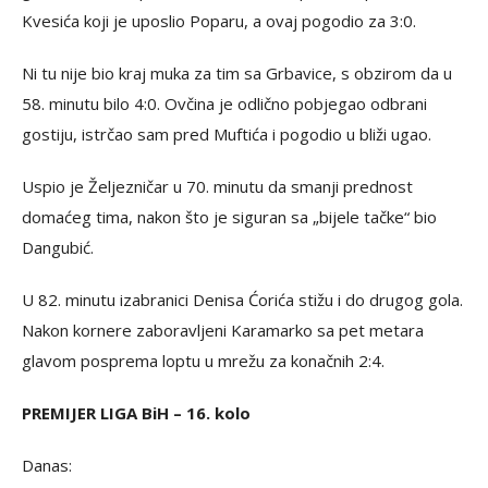
Kvesića koji je uposlio Poparu, a ovaj pogodio za 3:0.
Ni tu nije bio kraj muka za tim sa Grbavice, s obzirom da u
58. minutu bilo 4:0. Ovčina je odlično pobjegao odbrani
gostiju, istrčao sam pred Muftića i pogodio u bliži ugao.
Uspio je Željezničar u 70. minutu da smanji prednost
domaćeg tima, nakon što je siguran sa „bijele tačke“ bio
Dangubić.
U 82. minutu izabranici Denisa Ćorića stižu i do drugog gola.
Nakon kornere zaboravljeni Karamarko sa pet metara
glavom posprema loptu u mrežu za konačnih 2:4.
PREMIJER LIGA BiH – 16. kolo
Danas: