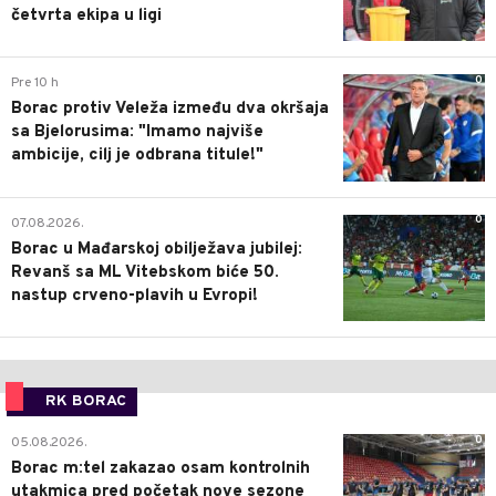
četvrta ekipa u ligi
0
Pre 10 h
Borac protiv Veleža između dva okršaja
sa Bjelorusima: "Imamo najviše
ambicije, cilj je odbrana titule!"
0
07.08.2026.
Borac u Mađarskoj obilježava jubilej:
Revanš sa ML Vitebskom biće 50.
nastup crveno-plavih u Evropi!
RK BORAC
0
05.08.2026.
Borac m:tel zakazao osam kontrolnih
utakmica pred početak nove sezone