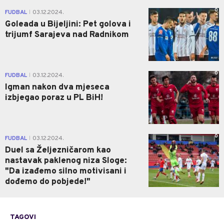
0
FUDBAL
03.12.2024.
|
Goleada u Bijeljini: Pet golova i
trijumf Sarajeva nad Radnikom
0
FUDBAL
03.12.2024.
|
Igman nakon dva mjeseca
izbjegao poraz u PL BiH!
0
FUDBAL
03.12.2024.
|
Duel sa Željezničarom kao
nastavak paklenog niza Sloge:
"Da izađemo silno motivisani i
dođemo do pobjede!"
TAGOVI