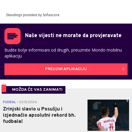
Sofascore
Standings provided by
Naše vijesti ne morate da provjeravate
Budite bolje informisani od drugih, preuzmite Mondo mobilnu
aplikaciju
PREUZMI APLIKACIJU
MOŽDA ĆE VAS ZANIMATI
0
FUDBAL
03.12.2024.
|
Zrinjski slavio u Posušju i
izjednačio apsolutni rekord bh.
fudbala!