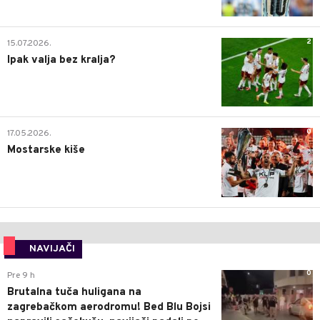
2
15.07.2026.
Ipak valja bez kralja?
0
17.05.2026.
Mostarske kiše
NAVIJAČI
0
Pre 9 h
Brutalna tuča huligana na
zagrebačkom aerodromu! Bed Blu Bojsi