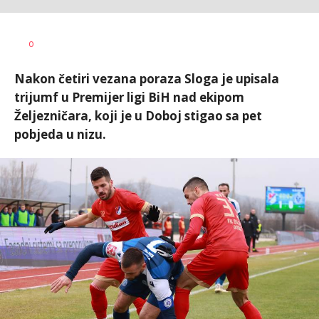
Haris
AUTOR
0
Krhalić
Nakon četiri vezana poraza Sloga je upisala
trijumf u Premijer ligi BiH nad ekipom
Željezničara, koji je u Doboj stigao sa pet
pobjeda u nizu.