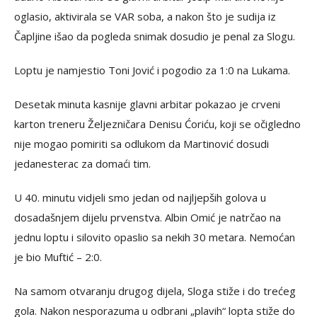
oglasio, aktivirala se VAR soba, a nakon što je sudija iz
Čapljine išao da pogleda snimak dosudio je penal za Slogu.
Loptu je namjestio Toni Jović i pogodio za 1:0 na Lukama.
Desetak minuta kasnije glavni arbitar pokazao je crveni
karton treneru Željezničara Denisu Ćoriću, koji se očigledno
nije mogao pomiriti sa odlukom da Martinović dosudi
jedanesterac za domaći tim.
U 40. minutu vidjeli smo jedan od najljepših golova u
dosadašnjem dijelu prvenstva. Albin Omić je natrčao na
jednu loptu i silovito opaslio sa nekih 30 metara. Nemoćan
je bio Muftić – 2:0.
Na samom otvaranju drugog dijela, Sloga stiže i do trećeg
gola. Nakon nesporazuma u odbrani „plavih“ lopta stiže do