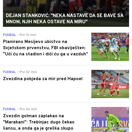
DEJAN STANKOVIĆ: "NEKA NASTAVE DA SE BAVE SA
MNOM, NJIH NEKA OSTAVE NA MIRU"
0
FUDBAL
Pre 15 min
|
Planirano Mesijevo ubistvo na
Svjetskom prvenstvu, FBI obaviješten:
"Ući ću na stadion i dići ću ga u vazduh"
0
FUDBAL
Pre 32 min
|
Zvezdina pobjeda za mir pred Hapoel
0
FUDBAL
Pre 36 min
|
Zvezdin golman zaplakao na
"Marakani": Trebinjac dugo čekao
šansu, a onda ga je greška skupo