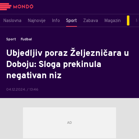
Naslovna
Najnovije
Info
Sport
Zabava
Magazin
M
Sport
Fudbal
Ubjedljiv poraz Željezničara u
Doboju: Sloga prekinula
negativan niz
04.12.2024. / 13:46