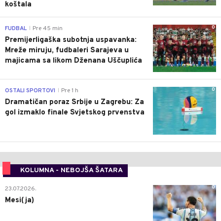
koštala
0
FUDBAL
Pre 45 min
|
Premijerligaška subotnja uspavanka:
Mreže miruju, fudbaleri Sarajeva u
majicama sa likom Dženana Uščuplića
0
OSTALI SPORTOVI
Pre 1 h
|
Dramatičan poraz Srbije u Zagrebu: Za
gol izmaklo finale Svjetskog prvenstva
KOLUMNA - NEBOJŠA ŠATARA
0
23.07.2026.
Mesi(ja)