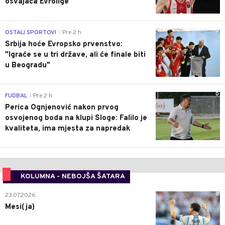
osvajača Evrolige
0
OSTALI SPORTOVI
Pre 2 h
|
Srbija hoće Evropsko prvenstvo:
"Igraće se u tri države, ali će finale biti
u Beogradu"
0
FUDBAL
Pre 2 h
|
Perica Ognjenović nakon prvog
osvojenog boda na klupi Sloge: Falilo je
kvaliteta, ima mjesta za napredak
KOLUMNA - NEBOJŠA ŠATARA
0
23.07.2026.
Mesi(ja)