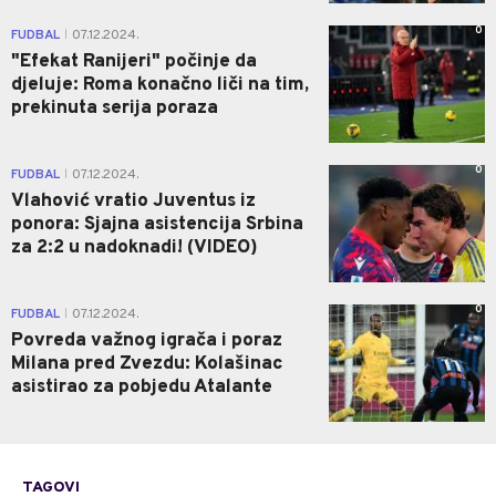
0
FUDBAL
07.12.2024.
|
"Efekat Ranijeri" počinje da
djeluje: Roma konačno liči na tim,
prekinuta serija poraza
0
FUDBAL
07.12.2024.
|
Vlahović vratio Juventus iz
ponora: Sjajna asistencija Srbina
za 2:2 u nadoknadi! (VIDEO)
0
FUDBAL
07.12.2024.
|
Povreda važnog igrača i poraz
Milana pred Zvezdu: Kolašinac
asistirao za pobjedu Atalante
TAGOVI