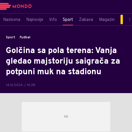
Naslovna
Najnovije
Info
Sport
Zabava
Magazin
M
Sport
Fudbal
Golčina sa pola terena: Vanja
gledao majstoriju saigrača za
potpuni muk na stadionu
14.12.2024. / 16:38