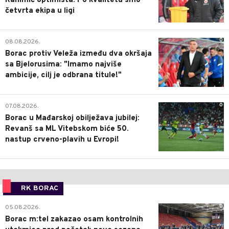
Rahimić optimista: Po kvalitetu smo
četvrta ekipa u ligi
0
08.08.2026.
Borac protiv Veleža između dva okršaja
sa Bjelorusima: "Imamo najviše
ambicije, cilj je odbrana titule!"
0
07.08.2026.
Borac u Mađarskoj obilježava jubilej:
Revanš sa ML Vitebskom biće 50.
nastup crveno-plavih u Evropi!
RK BORAC
0
05.08.2026.
Borac m:tel zakazao osam kontrolnih