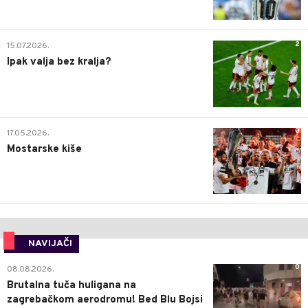
2
15.07.2026.
Ipak valja bez kralja?
0
17.05.2026.
Mostarske kiše
NAVIJAČI
0
08.08.2026.
Brutalna tuča huligana na
zagrebačkom aerodromu! Bed Blu Bojsi