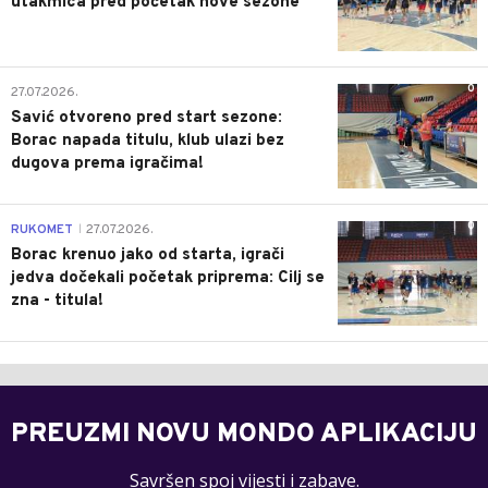
utakmica pred početak nove sezone
0
27.07.2026.
Savić otvoreno pred start sezone:
Borac napada titulu, klub ulazi bez
dugova prema igračima!
0
RUKOMET
27.07.2026.
|
Borac krenuo jako od starta, igrači
jedva dočekali početak priprema: Cilj se
zna - titula!
PREUZMI NOVU MONDO APLIKACIJU
Savršen spoj vijesti i zabave.