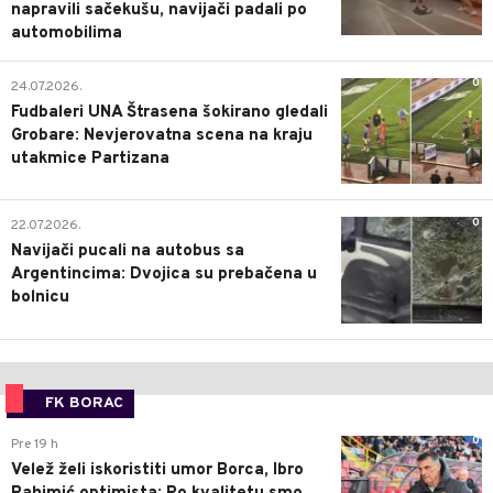
napravili sačekušu, navijači padali po
automobilima
0
24.07.2026.
Fudbaleri UNA Štrasena šokirano gledali
Grobare: Nevjerovatna scena na kraju
utakmice Partizana
0
22.07.2026.
Navijači pucali na autobus sa
Argentincima: Dvojica su prebačena u
bolnicu
FK BORAC
0
Pre 19 h
Velež želi iskoristiti umor Borca, Ibro