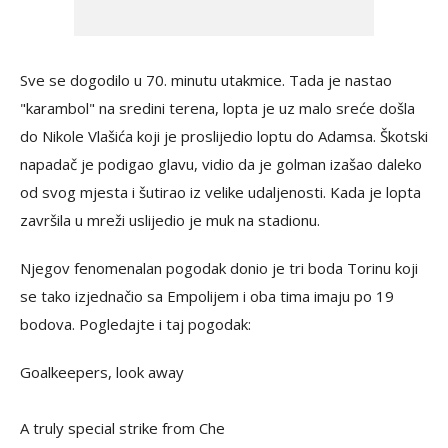
Sve se dogodilo u 70. minutu utakmice. Tada je nastao
"karambol" na sredini terena, lopta je uz malo sreće došla
do Nikole Vlašića koji je proslijedio loptu do Adamsa. Škotski
napadač je podigao glavu, vidio da je golman izašao daleko
od svog mjesta i šutirao iz velike udaljenosti. Kada je lopta
završila u mreži uslijedio je muk na stadionu.
Njegov fenomenalan pogodak donio je tri boda Torinu koji
se tako izjednačio sa Empolijem i oba tima imaju po 19
bodova. Pogledajte i taj pogodak:
Goalkeepers, look away
A truly special strike from Che