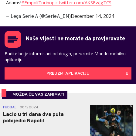
Adams!
#EmpoliTorino
pic.twitter.com/AKSEwJgTCS
December 14, 2024
— Lega Serie A (@SerieA_EN)
Naše vijesti ne morate da provjeravate
Budite bolje informisani od drugih, preuzmite Mondo mobilnu
aplikaciju
PREUZMI APLIKACIJU
MOŽDA ĆE VAS ZANIMATI
0
FUDBAL
08.12.2024.
|
Lacio u tri dana dva puta
pobijedio Napoli!