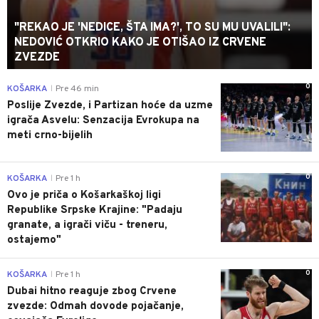
"REKAO JE 'NEDICE, ŠTA IMA?', TO SU MU UVALILI":
NEDOVIĆ OTKRIO KAKO JE OTIŠAO IZ CRVENE
ZVEZDE
0
KOŠARKA
Pre 46 min
|
Poslije Zvezde, i Partizan hoće da uzme
igrača Asvelu: Senzacija Evrokupa na
meti crno-bijelih
0
KOŠARKA
Pre 1 h
|
Ovo je priča o Košarkaškoj ligi
Republike Srpske Krajine: "Padaju
granate, a igrači viču - treneru,
ostajemo"
0
KOŠARKA
Pre 1 h
|
Dubai hitno reaguje zbog Crvene
zvezde: Odmah dovode pojačanje,