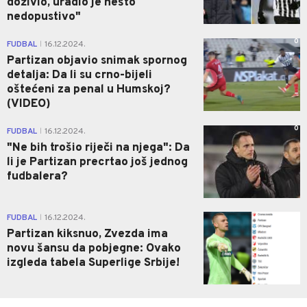
doživio, uradio je nešto
nedopustivo"
0
FUDBAL
16.12.2024.
|
Partizan objavio snimak spornog
detalja: Da li su crno-bijeli
oštećeni za penal u Humskoj?
(VIDEO)
0
FUDBAL
16.12.2024.
|
"Ne bih trošio riječi na njega": Da
li je Partizan precrtao još jednog
fudbalera?
1
FUDBAL
16.12.2024.
|
Partizan kiksnuo, Zvezda ima
novu šansu da pobjegne: Ovako
izgleda tabela Superlige Srbije!