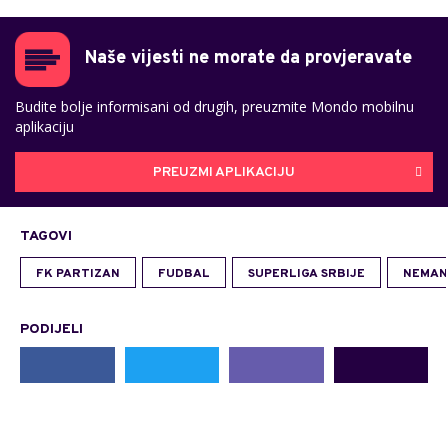
Naše vijesti ne morate da provjeravate
Budite bolje informisani od drugih, preuzmite Mondo mobilnu
aplikaciju
PREUZMI APLIKACIJU
TAGOVI
FK PARTIZAN
FUDBAL
SUPERLIGA SRBIJE
NEMAN
PODIJELI