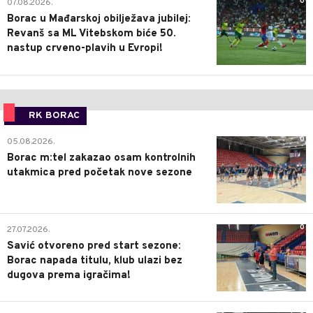
0
07.08.2026.
Borac u Mađarskoj obilježava jubilej:
Revanš sa ML Vitebskom biće 50.
nastup crveno-plavih u Evropi!
RK BORAC
0
05.08.2026.
Borac m:tel zakazao osam kontrolnih
utakmica pred početak nove sezone
0
27.07.2026.
Savić otvoreno pred start sezone:
Borac napada titulu, klub ulazi bez
dugova prema igračima!