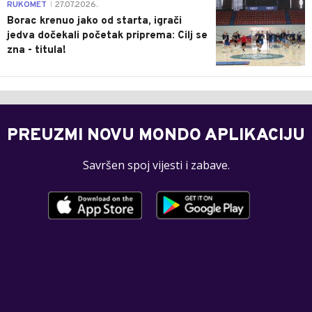
0
RUKOMET
27.07.2026.
|
Borac krenuo jako od starta, igrači
jedva dočekali početak priprema: Cilj se
zna - titula!
PREUZMI NOVU MONDO APLIKACIJU
Savršen spoj vijesti i zabave.