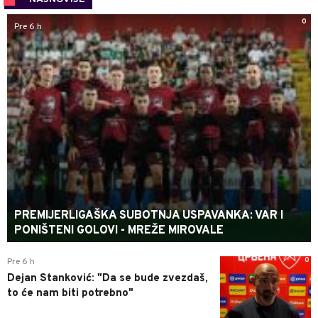
0
Pre 6 h
PREMIJERLIGAŠKA SUBOTNJA USPAVANKA: VAR I
PONIŠTENI GOLOVI - MREŽE MIROVALE
0
Pre 6 h
Dejan Stanković: "Da se bude zvezdaš,
to će nam biti potrebno"