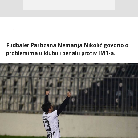
Dragan
AUTOR
0
Šutvić
Fudbaler Partizana Nemanja Nikolić govorio o
problemima u klubu i penalu protiv IMT-a.