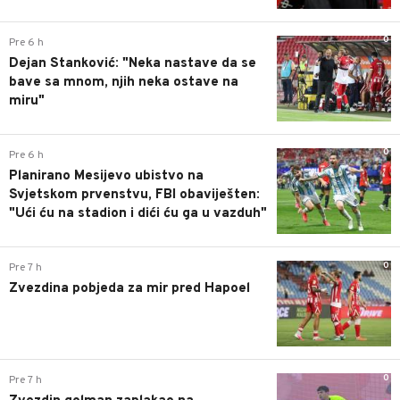
0
Pre 6 h
Dejan Stanković: "Neka nastave da se
bave sa mnom, njih neka ostave na
miru"
0
Pre 6 h
Planirano Mesijevo ubistvo na
Svjetskom prvenstvu, FBI obaviješten:
"Ući ću na stadion i dići ću ga u vazduh"
0
Pre 7 h
Zvezdina pobjeda za mir pred Hapoel
0
Pre 7 h