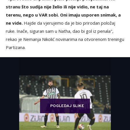
stranu što sudija nije želio ili nije vidio, ne taj na
terenu, nego u VAR sobi. Oni imaju usporen snimak, a
ne vide.
Hajde da vjerujemo da je bio prirodan položaj
ruke. Inače, siguran sam u Natha, dao bi gol iz penala",
rekao je Nemanja Nikolić novinarima na otvorenom treningu
Partizana.
POGLEDAJ SLIKE