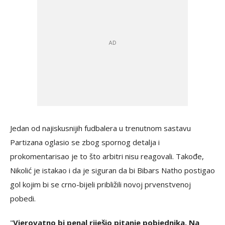
Jedan od najiskusnijih fudbalera u trenutnom sastavu
Partizana oglasio se zbog spornog detalja i
prokomentarisao je to što arbitri nisu reagovali. Takođe,
Nikolić je istakao i da je siguran da bi Bibars Natho postigao
gol kojim bi se crno-bijeli približili novoj prvenstvenoj
pobedi.
"
Vjerovatno bi penal riješio pitanje pobjednika. Na