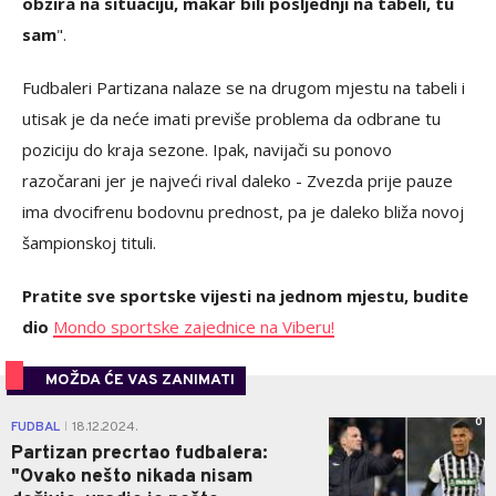
obzira na situaciju, makar bili posljednji na tabeli, tu
sam
".
Fudbaleri Partizana nalaze se na drugom mjestu na tabeli i
utisak je da neće imati previše problema da odbrane tu
poziciju do kraja sezone. Ipak, navijači su ponovo
razočarani jer je najveći rival daleko - Zvezda prije pauze
ima dvocifrenu bodovnu prednost, pa je daleko bliža novoj
šampionskoj tituli.
Pratite sve sportske vijesti na jednom mjestu, budite
dio
Mondo sportske zajednice na Viberu!
MOŽDA ĆE VAS ZANIMATI
0
FUDBAL
18.12.2024.
|
Partizan precrtao fudbalera:
"Ovako nešto nikada nisam