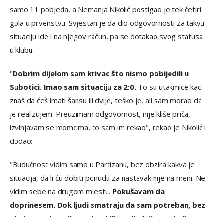
samo 11 pobjeda, a Nemanja Nikolić postigao je tek četiri
gola u prvenstvu. Svjestan je da dio odgovornosti za takvu
situaciju ide i na njegov račun, pa se dotakao svog statusa
u klubu.
"
Dobrim dijelom sam krivac što nismo pobijedili u
Subotici. Imao sam situaciju za 2:0.
To su utakmice kad
znaš da ćeš imati šansu ili dvije, teško je, ali sam morao da
je realizujem. Preuzimam odgovornost, nije kliše priča,
izvinjavam se momcima, to sam im rekao", rekao je Nikolić i
dodao:
"Budućnost vidim samo u Partizanu, bez obzira kakva je
situacija, da li ću dobiti ponudu za nastavak nije na meni. Ne
vidim sebe na drugom mjestu.
Pokušavam da
doprinesem. Dok ljudi smatraju da sam potreban, bez