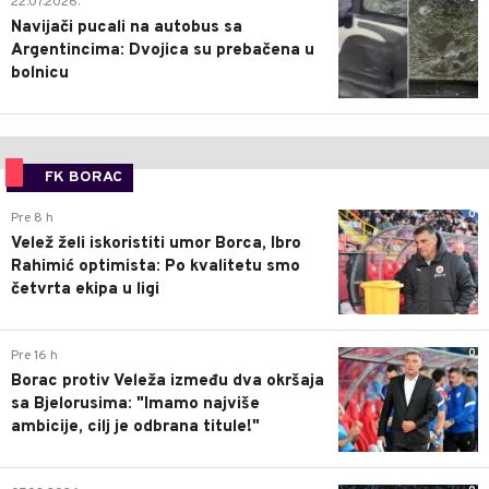
22.07.2026.
Navijači pucali na autobus sa
Argentincima: Dvojica su prebačena u
bolnicu
FK BORAC
0
Pre 8 h
Velež želi iskoristiti umor Borca, Ibro
Rahimić optimista: Po kvalitetu smo
četvrta ekipa u ligi
0
Pre 16 h
Borac protiv Veleža između dva okršaja
sa Bjelorusima: "Imamo najviše
ambicije, cilj je odbrana titule!"