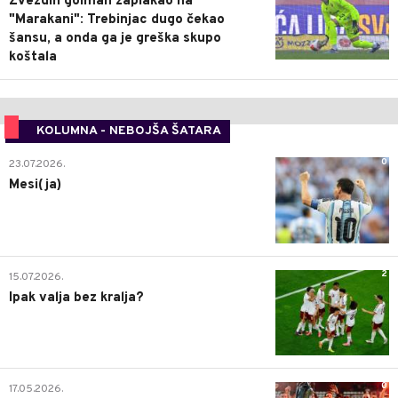
Zvezdin golman zaplakao na
"Marakani": Trebinjac dugo čekao
šansu, a onda ga je greška skupo
koštala
KOLUMNA - NEBOJŠA ŠATARA
0
23.07.2026.
Mesi(ja)
2
15.07.2026.
Ipak valja bez kralja?
0
17.05.2026.