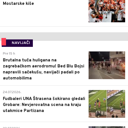
Mostarske kiše
NAVIJAČI
0
Pre 15 h
Brutalna tuča huligana na
zagrebačkom aerodromu! Bed Blu Bojsi
napravili sačekušu, navijači padali po
automobilima
0
24.07.2026.
Fudbaleri UNA Štrasena šokirano gledali
Grobare: Nevjerovatna scena na kraju
utakmice Partizana
0