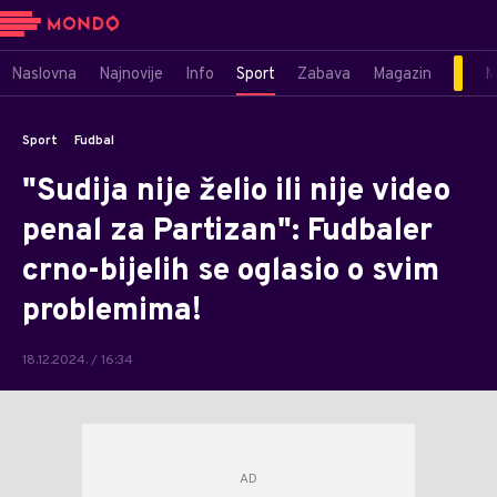
Naslovna
Najnovije
Info
Sport
Zabava
Magazin
M
Sport
Fudbal
"Sudija nije želio ili nije video
penal za Partizan": Fudbaler
crno-bijelih se oglasio o svim
problemima!
18.12.2024. / 16:34