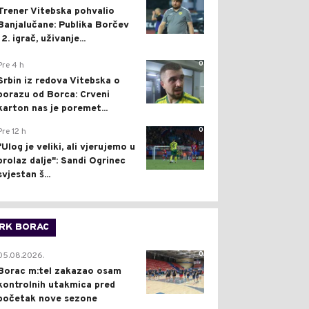
Trener Vitebska pohvalio
Banjalučane: Publika Borčev
12. igrač, uživanje...
0
Pre 4 h
Srbin iz redova Vitebska o
porazu od Borca: Crveni
karton nas je poremet...
0
Pre 12 h
"Ulog je veliki, ali vjerujemo u
prolaz dalje": Sandi Ogrinec
svjestan š...
RK BORAC
0
05.08.2026.
Borac m:tel zakazao osam
kontrolnih utakmica pred
početak nove sezone