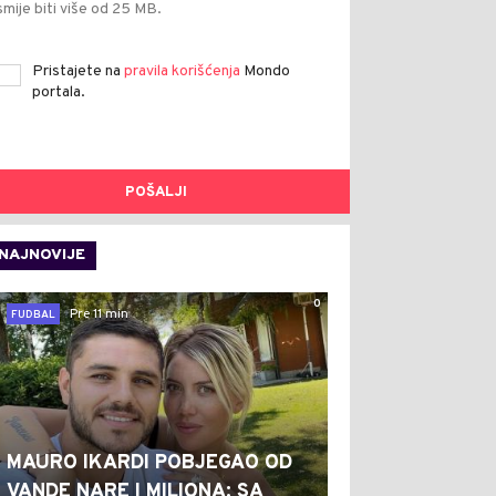
smije biti više od 25 MB.
Pristajete na
pravila korišćenja
Mondo
portala.
POŠALJI
NAJNOVIJE
0
Pre 11 min
FUDBAL
MAURO IKARDI POBJEGAO OD
VANDE NARE I MILIONA: SA