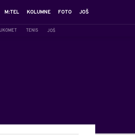
M:TEL
KOLUMNE
FOTO
JOŠ
UKOMET
TENIS
JOŠ