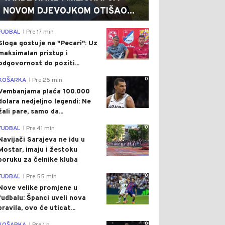
NOVOM DJEVOJKOM OTIŠAO...
0
FUDBAL
Pre 17 min
|
Sloga gostuje na "Pecari": Uz
maksimalan pristup i
odgovornost do poziti...
0
KOŠARKA
Pre 25 min
|
Vembanjama plaća 100.000
dolara nedjeljno legendi: Ne
žali pare, samo da...
0
FUDBAL
Pre 41 min
|
Navijači Sarajeva ne idu u
Mostar, imaju i žestoku
poruku za čelnike kluba
0
FUDBAL
Pre 55 min
|
Nove velike promjene u
fudbalu: Španci uveli nova
pravila, ovo će uticat...
0
|