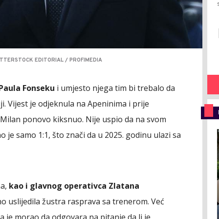
HUTTERSTOCK EDITORIAL / PROFIMEDIA
 Paula Fonseku
i umjesto njega tim bi trebalo da
i. Vijest je odjeknula na Apeninima i prije
Milan ponovo kiksnuo. Nije uspio da na svom
o je samo 1:1, što znači da u 2025. godinu ulazi sa
na,
kao i glavnog operativca Zlatana
no uslijedila žustra rasprava sa trenerom. Već
a je morao da odgovara na pitanje da li je