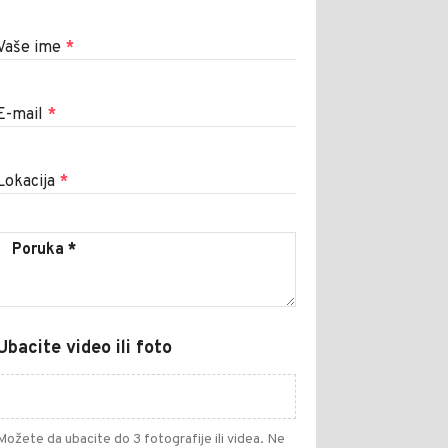
Vaše ime
*
E-mail
*
Lokacija
*
Ubacite video ili foto
Možete da ubacite do 3 fotografije ili videa. Ne