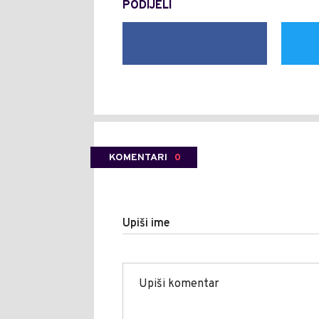
PODIJELI
KOMENTARI
0
Upiši ime