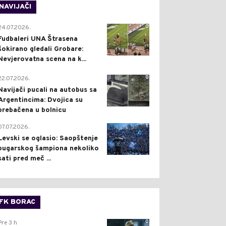
NAVIJAČI
0
24.07.2026.
Fudbaleri UNA Štrasena
šokirano gledali Grobare:
Nevjerovatna scena na k...
0
22.07.2026.
Navijači pucali na autobus sa
Argentincima: Dvojica su
prebačena u bolnicu
1
07.07.2026.
Levski se oglasio: Saopštenje
bugarskog šampiona nekoliko
sati pred meč ...
FK BORAC
0
Pre 3 h