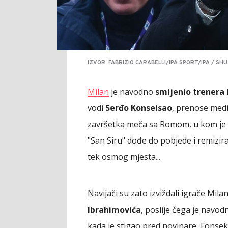
IZVOR: FABRIZIO CARABELLI/IPA SPORT/IPA / S
Milan
je navodno
smijenio trenera
vodi
Serđo Konseisao
, prenose medij
završetka meča sa Romom, u kom je 
"San Siru" dođe do pobjede i remizira
tek osmog mjesta...
Navijači su zato izviždali igrače Mila
Ibrahimovića
, poslije čega je navod
kada je stigao pred novinare, Fonsek