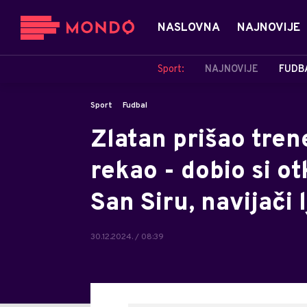
NASLOVNA
NAJNOVIJE
Sport:
NAJNOVIJE
FUDB
Sport
Fudbal
Zlatan prišao tren
rekao - dobio si o
San Siru, navijači l
30.12.2024. / 08:39