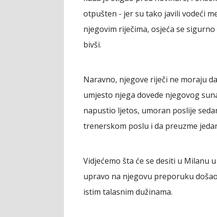
otpušten - jer su tako javili vodeći m
njegovim riječima, osjeća se sigurno n
bivši.
Naravno, njegove riječi ne moraju da 
umjesto njega dovede njegovog sunaro
napustio ljetos, umoran poslije seda
trenerskom poslu i da preuzme jedan 
Vidjećemo šta će se desiti u Milanu u
upravo na njegovu preporuku došao Fo
istim talasnim dužinama.