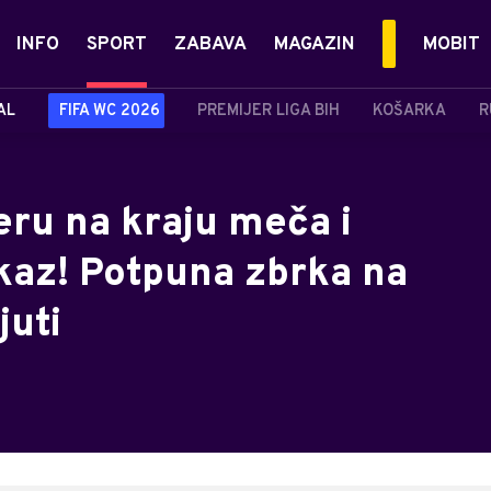
INFO
SPORT
ZABAVA
MAGAZIN
MOBIT
AL
FIFA WC 2026
PREMIJER LIGA BIH
KOŠARKA
R
eru na kraju meča i
tkaz! Potpuna zbrka na
juti