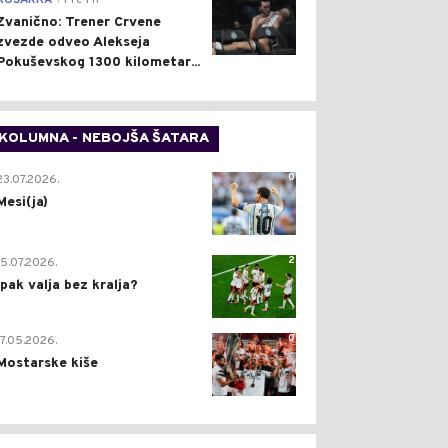
KOŠARKA
Pre 1 h
Zvanično: Trener Crvene
zvezde odveo Alekseja
Pokuševskog 1300 kilometar...
KOLUMNA - NEBOJŠA ŠATARA
0
23.07.2026.
Mesi(ja)
2
15.07.2026.
Ipak valja bez kralja?
0
17.05.2026.
Mostarske kiše