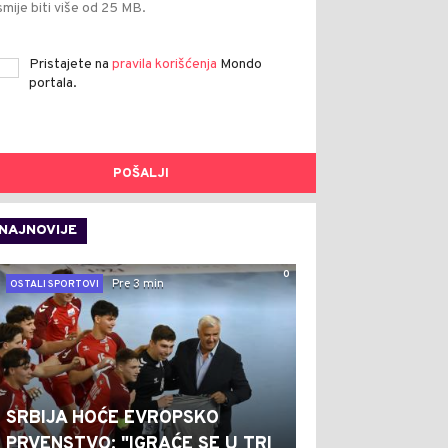
smije biti više od 25 MB.
Pristajete na
pravila korišćenja
Mondo
portala.
POŠALJI
NAJNOVIJE
0
Pre 3 min
OSTALI SPORTOVI
SRBIJA HOĆE EVROPSKO
PRVENSTVO: "IGRAĆE SE U TRI