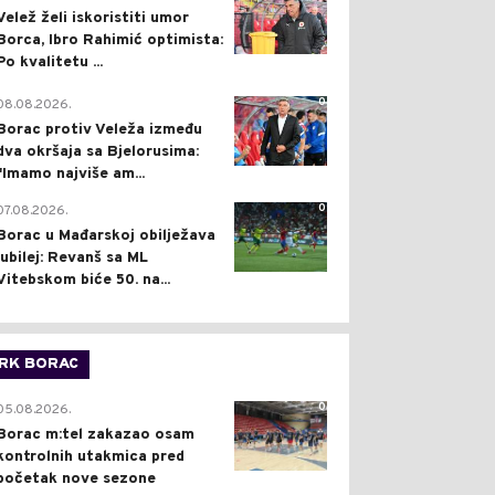
Velež želi iskoristiti umor
Borca, Ibro Rahimić optimista:
Po kvalitetu ...
0
08.08.2026.
Borac protiv Veleža između
dva okršaja sa Bjelorusima:
"Imamo najviše am...
0
07.08.2026.
Borac u Mađarskoj obilježava
jubilej: Revanš sa ML
Vitebskom biće 50. na...
RK BORAC
0
05.08.2026.
Borac m:tel zakazao osam
kontrolnih utakmica pred
početak nove sezone