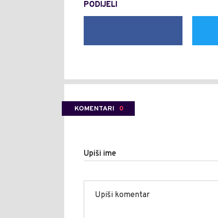
PODIJELI
KOMENTARI
0
Upiši ime