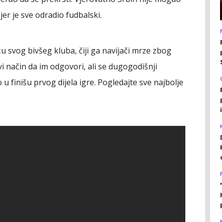
jer je sve odradio fudbalski.
u svog bivšeg kluba, čiji ga navijači mrze zbog
vi način da im odgovori, ali se dugogodišnji
 finišu prvog dijela igre. Pogledajte sve najbolje