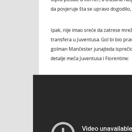
da povjeruje šta se upravo dogodilo, 
Ipak, nije imao sreće da zatrese mrež
transfera u Juventusa. Gol bi bio pra
golman Mančester junajteda isprečio u
detalje meča Juventusa i Fiorentine: