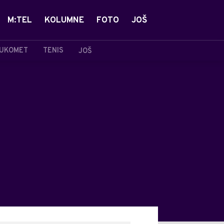
M:TEL
KOLUMNE
FOTO
JOŠ
UKOMET
TENIS
JOŠ