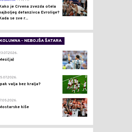
KOŠARKA
Pre 1 h
Kako je Crvena zvezda otela
najboljeg defanzivca Evrolige?
Kada se sve r...
KOLUMNA - NEBOJŠA ŠATARA
0
23.07.2026.
Mesi(ja)
2
15.07.2026.
Ipak valja bez kralja?
0
17.05.2026.
Mostarske kiše