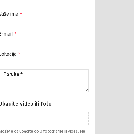
Vaše ime
*
E-mail
*
Lokacija
*
Ubacite video ili foto
Možete da ubacite do 3 fotografije ili videa. Ne