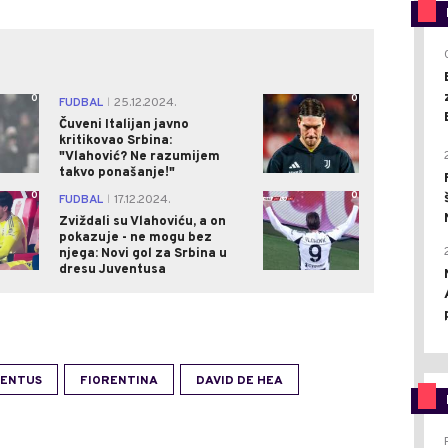
0
0
FUDBAL
25.12.2024.
|
Čuveni Italijan javno
kritikovao Srbina:
"Vlahović? Ne razumijem
takvo ponašanje!"
0
0
FUDBAL
17.12.2024.
|
Zviždali su Vlahoviću, a on
pokazuje - ne mogu bez
njega: Novi gol za Srbina u
dresu Juventusa
VENTUS
FIORENTINA
DAVID DE HEA