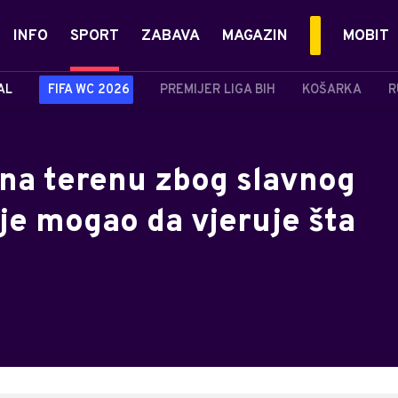
INFO
SPORT
ZABAVA
MAGAZIN
MOBIT
AL
FIFA WC 2026
PREMIJER LIGA BIH
KOŠARKA
R
 na terenu zbog slavnog
je mogao da vjeruje šta