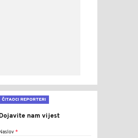
ČITAOCI REPORTERI
Dojavite nam vijest
Naslov
*