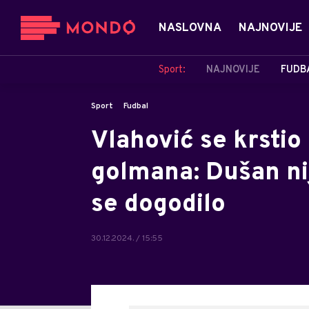
NASLOVNA
NAJNOVIJE
Sport:
NAJNOVIJE
FUDB
Sport
Fudbal
Vlahović se krstio
golmana: Dušan ni
se dogodilo
30.12.2024. / 15:55