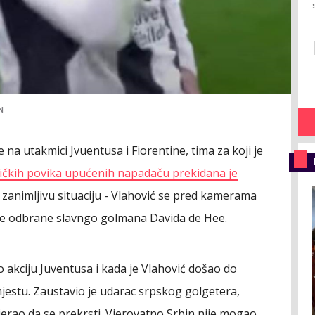
N
 na utakmici Jvuentusa i Fiorentine, tima za koji je
ičkih povika upućenih napadaču prekidana je
a zanimljivu situaciju - Vlahović se pred kamerama
ne odbrane slavngo golmana Davida de Hee.
o akciju Juventusa i kada je Vlahović došao do
jestu. Zaustavio je udarac srpskog golgetera,
erao da se prekrsti. Vjerovatno Srbin nije mogao