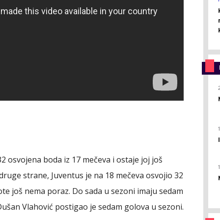
 osvojena boda iz 17 mečeva i ostaje joj još
a druge strane, Juventus je na 18 mečeva osvojio 32
Mote još nema poraz. Do sada u sezoni imaju sedam
Dušan Vlahović postigao je sedam golova u sezoni.