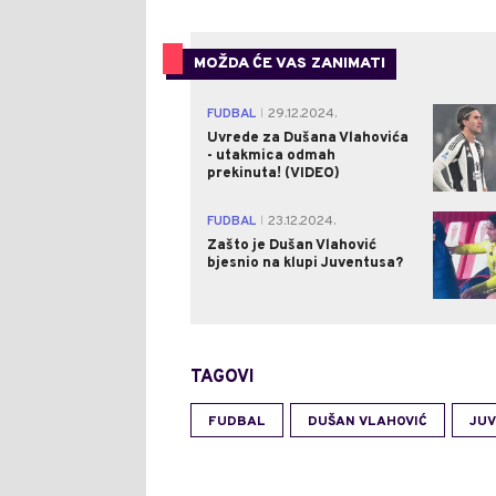
MOŽDA ĆE VAS ZANIMATI
FUDBAL
29.12.2024.
|
Uvrede za Dušana Vlahovića
- utakmica odmah
prekinuta! (VIDEO)
FUDBAL
23.12.2024.
|
Zašto je Dušan Vlahović
bjesnio na klupi Juventusa?
TAGOVI
FUDBAL
DUŠAN VLAHOVIĆ
JU