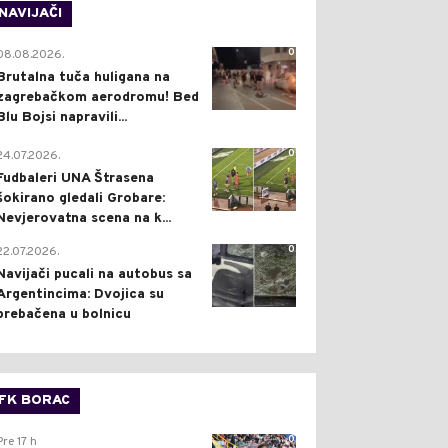
NAVIJAČI
0
08.08.2026.
Brutalna tuča huligana na
zagrebačkom aerodromu! Bed
Blu Bojsi napravili...
0
24.07.2026.
Fudbaleri UNA Štrasena
šokirano gledali Grobare:
Nevjerovatna scena na k...
0
22.07.2026.
Navijači pucali na autobus sa
Argentincima: Dvojica su
prebačena u bolnicu
FK BORAC
0
Pre 17 h