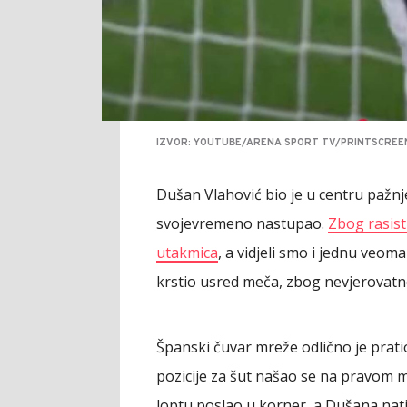
IZVOR: YOUTUBE/ARENA SPORT TV/PRINTSCREE
Dušan Vlahović bio je u centru pažnje
svojevremeno nastupao.
Zbog rasist
utakmica
, a vidjeli smo i jednu veom
krstio usred meča, zbog nevjerovat
Španski čuvar mreže odlično je prati
pozicije za šut našao se na pravom m
loptu poslao u korner, a Dušana natj