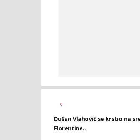
0
Dušan Vlahović se krstio na sr
Fiorentine..