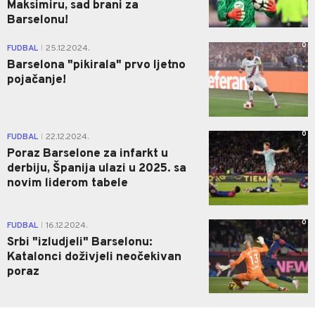
Maksimiru, sad brani za
Barselonu!
0
FUDBAL
25.12.2024.
|
Barselona "pikirala" prvo ljetno
pojačanje!
0
FUDBAL
22.12.2024.
|
Poraz Barselone za infarkt u
derbiju, Španija ulazi u 2025. sa
novim liderom tabele
0
FUDBAL
16.12.2024.
|
Srbi "izludjeli" Barselonu:
Katalonci doživjeli neočekivan
poraz