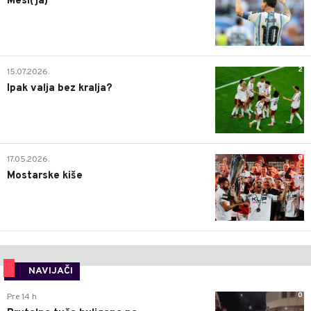
Mesi(ja)
2
15.07.2026.
Ipak valja bez kralja?
0
17.05.2026.
Mostarske kiše
NAVIJAČI
0
Pre 14 h