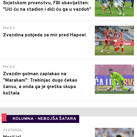
Svjetskom prvenstvu, FBI obaviješten:
"Ući ću na stadion i dići ću ga u vazduh"
0
Pre 5 h
Zvezdina pobjeda za mir pred Hapoel
0
Pre 5 h
Zvezdin golman zaplakao na
"Marakani": Trebinjac dugo čekao
šansu, a onda ga je greška skupo
koštala
KOLUMNA - NEBOJŠA ŠATARA
0
23.07.2026.