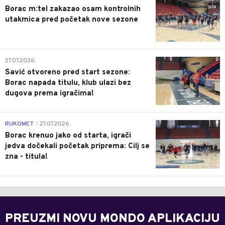
Borac m:tel zakazao osam kontrolnih
utakmica pred početak nove sezone
0
27.07.2026.
Savić otvoreno pred start sezone:
Borac napada titulu, klub ulazi bez
dugova prema igračima!
0
RUKOMET
27.07.2026.
|
Borac krenuo jako od starta, igrači
jedva dočekali početak priprema: Cilj se
zna - titula!
PREUZMI NOVU MONDO APLIKACIJU