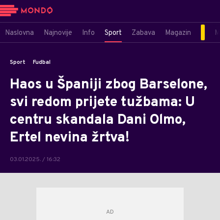
Naslovna
Najnovije
Info
Sport
Zabava
Magazin
M
Sport
Fudbal
Haos u Španiji zbog Barselone,
svi redom prijete tužbama: U
centru skandala Dani Olmo,
Ertel nevina žrtva!
03.01.2025. / 16:32