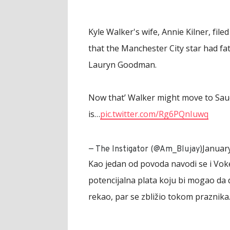
Kyle Walker's wife, Annie Kilner, file
that the Manchester City star had fa
Lauryn Goodman.
Now that’ Walker might move to Saud
is…
pic.twitter.com/Rg6PQnIuwq
Januar
— The Instigator (@Am_Blujay)
Kao jedan od povoda navodi se i Voker
potencijalna plata koju bi mogao da d
rekao, par se zbližio tokom praznika