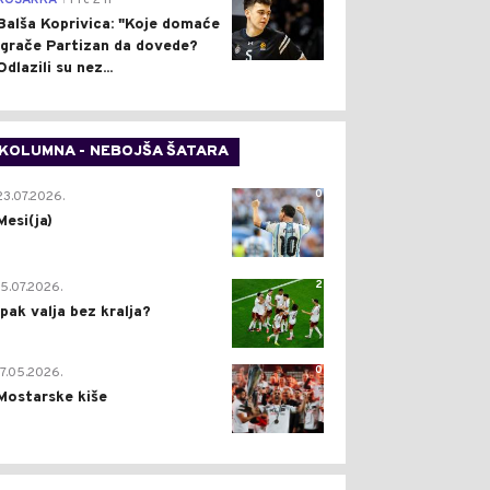
KOŠARKA
Pre 2 h
Balša Koprivica: "Koje domaće
igrače Partizan da dovede?
Odlazili su nez...
KOLUMNA - NEBOJŠA ŠATARA
0
23.07.2026.
Mesi(ja)
2
15.07.2026.
Ipak valja bez kralja?
0
17.05.2026.
Mostarske kiše