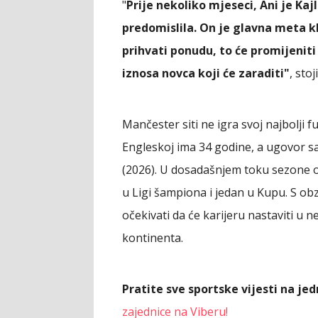
"
Prije nekoliko mjeseci, Ani je Kajl
predomislila. On je glavna meta kl
prihvati ponudu, to će promijeni
iznosa novca koji će zaraditi"
, stoj
Mančester siti ne igra svoj najbolji 
Engleskoj ima 34 godine, a ugovor sa
(2026). U dosadašnjem toku sezone od
u Ligi šampiona i jedan u Kupu. S obz
očekivati da će karijeru nastaviti u
kontinenta.
Pratite sve sportske vijesti na j
zajednice na Viberu!