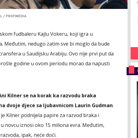
L / PROFIMEDIA
skom fudbaleru Kajlu Vokeru, koji igra u
aka. Međutim, nedugo zatim sve bi moglo da bude
ransfera u Saudijsku Arabiju. Ovo nije prvi put da
e prošle godine u ovom periodu morao da napusti
Ani Kilner se na korak ka razvodu braka
ima dvoje djece sa ljubavnicom Laurin Gudman
.
 je Kilner podnijela papire za razvod braka i
o u novcu iznosi oko 15 miliona evra. Međutim,
 razvoda, ipak, neće doći.