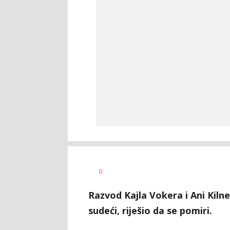
Dragan
AUTOR
0
Šutvić
Razvod Kajla Vokera i Ani Kilne
sudeći, riješio da se pomiri.