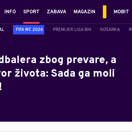
INFO
SPORT
ZABAVA
MAGAZIN
MOBIT
AL
FIFA WC 2026
PREMIJER LIGA BIH
KOŠARKA
R
udbalera zbog prevare, a
or života: Sada ga moli
!