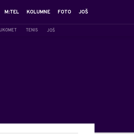
M:TEL
KOLUMNE
FOTO
JOŠ
UKOMET
TENIS
JOŠ