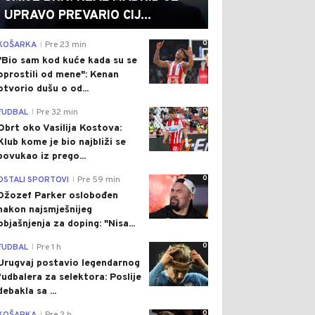
UPRAVO PREVARIO CIJ...
0
KOŠARKA
Pre 23 min
|
"Bio sam kod kuće kada su se
oprostili od mene": Kenan
otvorio dušu o od...
0
FUDBAL
Pre 32 min
|
Obrt oko Vasilija Kostova:
Klub kome je bio najbliži se
povukao iz prego...
0
OSTALI SPORTOVI
Pre 59 min
|
Džozef Parker oslobođen
nakon najsmješnijeg
objašnjenja za doping: "Nisa...
0
FUDBAL
Pre 1 h
|
Urugvaj postavio legendarnog
fudbalera za selektora: Poslije
debakla sa ...
0
|