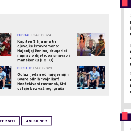
0
0
FUDBAL
24.01.2024.
|
Kapiten Sitija ima tri
djevojke istovremeno:
Najboljoj ženinoj drugarici
napravio dijete, pa smuvao i
manekenku (FOTO)
0
0
BLIZU JE
14.07.2023.
|
Odlazi jedan od najvjernijih
Gvardiolinih "vojnika"!
Neočekivani rastanak, Siti
ostaje bez važnog igrača
ER SITI
ANI KILNER