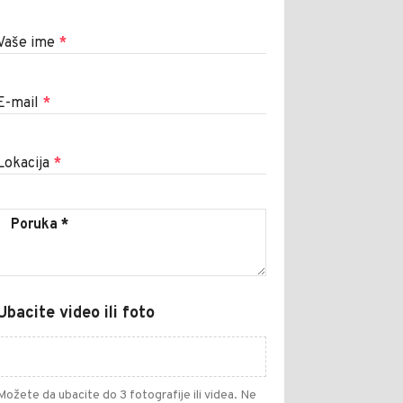
Vaše ime
*
E-mail
*
Lokacija
*
Ubacite video ili foto
Možete da ubacite do 3 fotografije ili videa. Ne