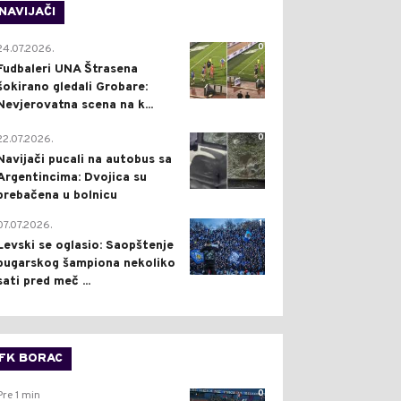
NAVIJAČI
0
24.07.2026.
Fudbaleri UNA Štrasena
šokirano gledali Grobare:
Nevjerovatna scena na k...
0
22.07.2026.
Navijači pucali na autobus sa
Argentincima: Dvojica su
prebačena u bolnicu
1
07.07.2026.
Levski se oglasio: Saopštenje
bugarskog šampiona nekoliko
sati pred meč ...
FK BORAC
0
Pre 1 min