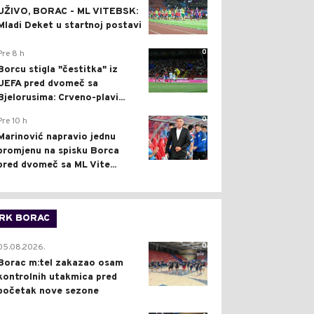
UŽIVO, BORAC - ML VITEBSK:
Mladi Deket u startnoj postavi
0
Pre 8 h
Borcu stigla "čestitka" iz
UEFA pred dvomeč sa
Bjelorusima: Crveno-plavi...
0
Pre 10 h
Marinović napravio jednu
promjenu na spisku Borca
pred dvomeč sa ML Vite...
RK BORAC
0
05.08.2026.
Borac m:tel zakazao osam
kontrolnih utakmica pred
početak nove sezone