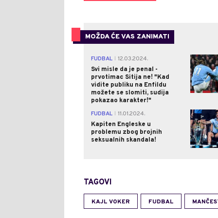
MOŽDA ĆE VAS ZANIMATI
FUDBAL
12.03.2024.
|
Svi misle da je penal -
prvotimac Sitija ne! "Kad
vidite publiku na Enfildu
možete se slomiti, sudija
pokazao karakter!"
FUDBAL
11.01.2024.
|
Kapiten Engleske u
problemu zbog brojnih
seksualnih skandala!
TAGOVI
KAJL VOKER
FUDBAL
MANČEST