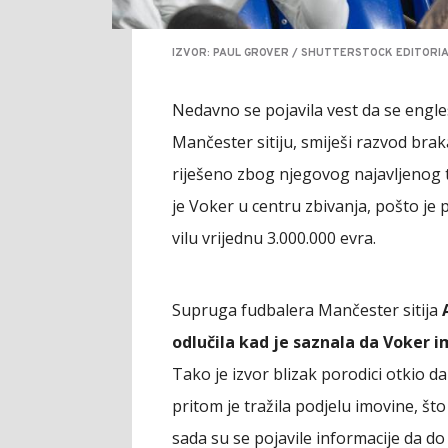
IZVOR: PAUL GROVER / SHUTTERSTOCK EDITORIA
Nedavno se pojavila vest da se engle
Mančester sitiju, smiješi razvod br
riješeno zbog njegovog najavljenog t
je Voker u centru zbivanja, pošto j
vilu vrijednu 3.000.000 evra.
Supruga fudbalera Mančester sitija
odlučila kad je saznala da Voker 
Tako je izvor blizak porodici otkio da
pritom je tražila podjelu imovine, št
sada su se pojavile informacije da do