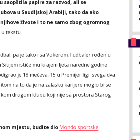
u saopštila papire za razvod, ali se
ubova u Saudijskoj Arabiji, tako da ako
ti njihove živote i to ne samo zbog ogromnog
i u tekstu.
fudbal, pa je tako i sa Vokerom. Fudbaler rođen u
 Sitijem ističe mu krajem ljeta naredne godine
igrao je 18 mečeva, 15 u Premijer ligi, svega dva
itom na to da je na zalasku karijere moglo bi se
 nekom drugom klubu koji nije sa prostora Starog
ednom mjestu, budite dio
Mondo sportske